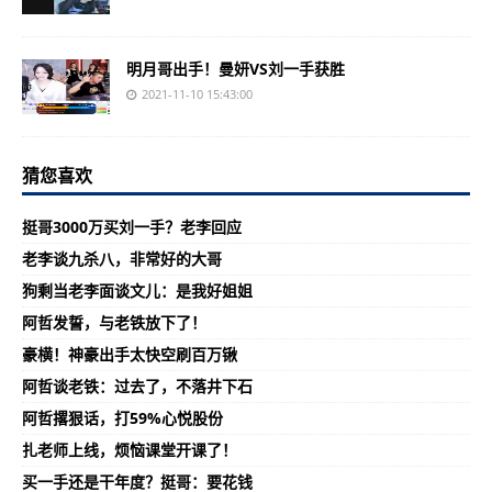
明月哥出手！曼妍VS刘一手获胜
2021-11-10 15:43:00
猜您喜欢
挺哥3000万买刘一手？老李回应
老李谈九杀八，非常好的大哥
狗剩当老李面谈文儿：是我好姐姐
阿哲发誓，与老铁放下了！
豪横！神豪出手太快空刷百万锹
阿哲谈老铁：过去了，不落井下石
阿哲撂狠话，打59%心悦股份
扎老师上线，烦恼课堂开课了！
买一手还是干年度？挺哥：要花钱