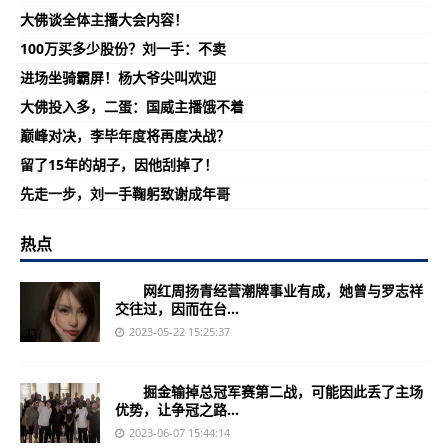
大佛谈全体主播大会内容！
100万买多少股份？刘一手：不卖
进场坐骑霸屏！杨大爷尖叫欢迎
大佛投入多，二蛋：国威主播饿不着
巅峰对决，李毕年度将再度决战？
留了15年的胡子，因他刮掉了！
先走一步，刘一手鞠躬致谢成年哥
热点
网红周扬青经营潮牌事业有成，她曾与罗志祥
交往过，因而在台...
2023-05-22 15:25:37
掘金输掉总冠军赛第二战，可能因此丢了主场
优势，让争冠之路...
2023-06-07 15:44:14