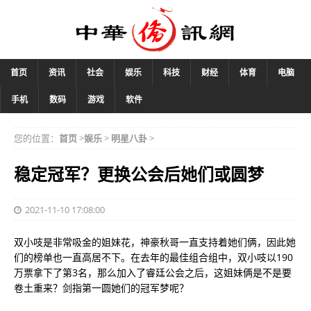
首页
资讯
社会
娱乐
科技
财经
体育
电脑
手机
数码
游戏
软件
您的位置：
首页
>
娱乐
>
明星八卦
>
稳定冠军？更换公会后她们或圆梦
2021-11-10 17:08:00
双小吱是非常吸金的姐妹花，神豪秋哥一直支持着她们俩，因此她
们的榜单也一直高居不下。在去年的最佳组合组中，双小吱以190
万票拿下了第3名，那么加入了睿廷公会之后，这姐妹俩是不是要
卷土重来？剑指第一圆她们的冠军梦呢？