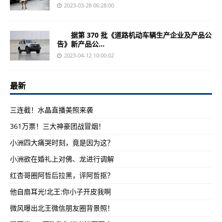
2023-03-28 06:28:00
据第 370 批《道路机动车辆生产企业及产品公
告》新产品公...
2023-04-12 10:00:02
最新
三连截！水晶直播美照来袭
361万票！三大神豪团战冒烟！
小洲四大痛哭时刻，竟是因为这？
小洲欲在婚礼上对佛、龙进行调解
红杏哥圈阿哲后拉黑，评阿哲抠？
他自扇耳光!北王:你小子开皮我啊
微风曝出北王微信朋友圈背景照！