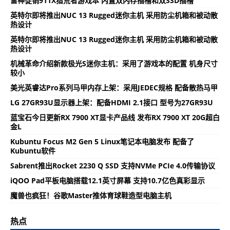
雷神促销911X猎荒者游戏本 内置双内存插槽和双SSD插槽
英特尔即将推出NUC 13 Rugged迷你主机 采用防尘机箱和被动散
热设计
英特尔即将推出NUC 13 Rugged迷你主机 采用防尘机箱和被动散
热设计
机械革命介绍新款极光S迷你主机：采用了游戏本的配置 机身尺寸
较小
美光英睿达Pro系列马甲内存上架：采用JEDEC规格 配备散热马甲
LG 27GR93U显示器上架：配备HDMI 2.1接口 型号为27GR93U
蓝宝石今日更新RX 7900 XT显卡产品线 发布RX 7900 XT 20G超白
金L
Kubuntu Focus M2 Gen 5 Linux笔记本电脑发布 配备了
Kubuntu软件
Sabrent推出Rocket 2230 Q SSD 支持NVMe PCIe 4.0传输协议
iQOO Pad平板电脑搭载12.1英寸屏幕 支持10.7亿色真彩显示
魔兽也疯狂！谷歌Master推体育球鞋造型电脑主机
热点