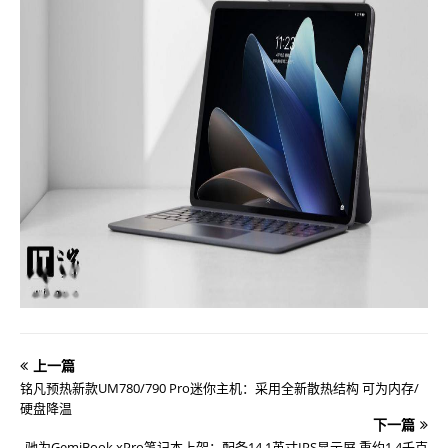
上一篇
铭凡预热新款UM780/790 Pro迷你主机：采用全新散热结构 可为内存/
硬盘降温
下一篇
驰为GemiBook xPro笔记本上架：配备14.1英寸IPS显示屏 重约1.4千克