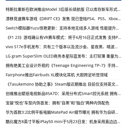
特斯拉重新在欧洲推出Model 3后驱长续航版 已以库存新车形式上架官网
漂移竞速赛车游戏《DRIFT CE》发售 现已登陆PS4、PS5、Xbox One等平台
Switch模拟器Yuzu惊艳更新：支持本地无线多人游戏 性能提升最高达到了87%
《F1 23》游戏确认有VR赛车模式：将于6月16日正式发售 支持PC VR平台
vivo S17e手机发布：共有三个版本以及流沙金、星夜黑、晴波蓝三种配色
LG gram SuperSlim OLED商务本星际蓝发布：主打轻薄 重量为990g
拥有绝美工业设计外观的《Teenage Engineering TP–7》手持式录音机
Fairphone推出Fairbuds XL模块化耳机 大胆跨足听觉领域
《Tasukemono 协助之事》Steam版近期推出 目前仅支持英文与日文两种语系
创维推出壁纸电视新品85A7D：采用分布式Smart控光系统 拥有144级分区
宝骏“悦也”车型内饰首发：拥有“自黑”和“独白”两种内饰配色
华为首款3:2比例平板电脑MatePad Air细节曝光 拥有华为自研游戏插帧技术
酷比魔方8英寸平板iPlay50 mini于5月23日发：机身采用直边边框 后置单摄像头