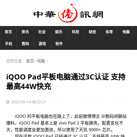
首页
资讯
社会
娱乐
科技
财经
体育
电脑
手机
数码
游戏
软件
您的位置：
首页
>
电脑
>
iQOO Pad平板电脑通过3C认证 支持
最高44W快充
2023-05-14 08:52:21
iQOO 的平板电脑也在路上了，此前微博博主 @数码闲聊站
爆料，iQOO Pad 基本上是 vivo Pad 2 平板换壳，配置变化不
大，性能调度会更加激进，所以使用了天玑 9000+ 芯片。
现在这款 iQOO Pad 已经通过 3C 认证，支持最高 44W 快