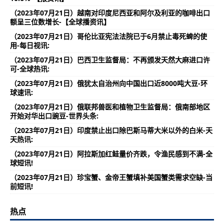
（2023年07月21日）越南对印度尼西亚和阿尔及利亚的咖啡出口
额呈三位数增长-【全球播资讯】
（2023年07月21日）哥伦比亚宪法法院已于6月禁止毒死蜱的使
用-每日视讯:
（2023年07月21日）巴西卫生监督局：不再颁发天然大麻进口许
可-全球热讯:
（2023年07月21日）俄犹太自治州向中国出口近8000吨大豆-环
球速讯:
（2023年07月21日）俄联邦兽医和植物卫生监督局：俄南部地区
开始对华出口豌豆-世界头条:
（2023年07月21日）印度禁止出口除巴斯马蒂大米以外的白米-天
天热讯:
（2023年07月21日）阿拉斯加红鲑量价齐跌，令渔民感到不满-全
球短讯!
（2023年07月21日）珍宝蟹、金帝王蟹填补美国蟹类需求空缺-当
前短讯!
热点