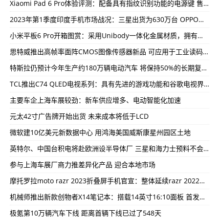
Xiaomi Pad 6 Pro体验评测：配备具有指纹识别功能的电源键 售价2499元
2023年第1季度印度手机市场战况：三星出货为630万台 OPPO出货550万台
小米平板6 Pro开箱图赏：采用Unibody一体化金属材质，拥有金色，远山蓝和黑色三款配色
思特威推出高帧率面阵CMOS图像传感器新品 可应用于工业读码器、AGV导航系统等
特斯拉仍预计今年生产约180万辆电动汽车 将保持50%的长期复合年均增长率
TCL推出C74 QLED电视系列：具有先进的游戏功能和谷歌电视界面 起售价649英镑起
主要车企上海车展较劲：新车供应增多、电动智能化加速
元太42寸广告牌开始出货 未来成本将低于LCD
微软建10亿美元新数据中心 用鸿海美国威斯康星州园区土地
英特尔、中国台积电将赴欧洲设半导体厂 三星和海力士预料不会跟进
参与上海车展厂商力推差异化产品 迎合本地市场
摩托罗拉moto razr 2023折叠屏手机官宣：整体延续razr 2022设计 线条圆润
机械师推出新款创物者X14笔记本：搭载14英寸16:10面板 首发价4999元
极氪第10万辆汽车下线 距离首辆下线已过了548天