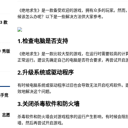
自带弹窗的方法)
《绝地求生》是一款备受欢迎的游戏，拥有众多的玩家。然而
盒子软件的下载方式)
候该怎么办呢？以下是一些解决方法供大家参考。
3 款
卸载软件时的音效)
的使用方法)
1.检查电脑是否支持
翻译英文的使用方法)
U 秀版
领域的软件)
《绝地求生》是一款比较大型的游戏，在运行时需要较高的计
正常运行。建议先确定自己的电脑是否符合要求，再尝试开启
件图标的方法)
2.升级系统或驱动程序
气预报主题软件的步骤)
了)
有时候电脑系统或驱动程序过旧也会导致无法开启吃鸡软件。
效地解决这个问题。
软件安装步骤)
选手竞
方法)
3.关闭杀毒软件和防火墙
如何打印账本)
：志愿
杀毒软件和防火墙会对游戏程序的运行产生影响，有时候会阻
件下载教程)
墙，然后再尝试开启游戏。