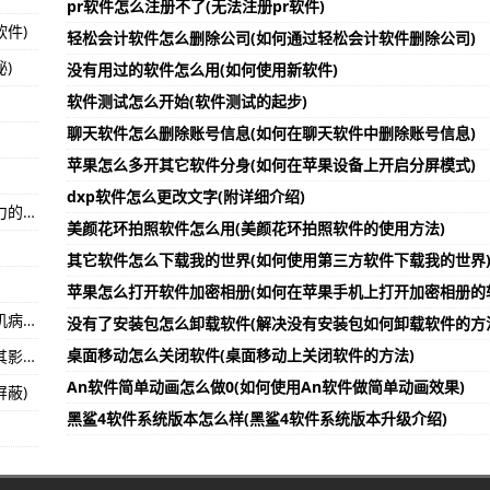
pr软件怎么注册不了(无法注册pr软件)
件)
脑主页软件)
轻松会计软件怎么删除公司(如何通过轻松会计软件删除公司)
)
没有用过的软件怎么用(如何使用新软件)
果手机软件访问的方法)
软件测试怎么开始(软件测试的起步)
安装的软件)
聊天软件怎么删除账号信息(如何在聊天软件中删除账号信息)
苹果怎么多开其它软件分身(如何在苹果设备上开启分屏模式)
dxp软件怎么更改文字(附详细介绍)
软件发展历程展板怎么写(如何打造一份生动有力的软件发展历程展板)
美颜花环拍照软件怎么用(美颜花环拍照软件的使用方法)
其它软件怎么下载我的世界(如何使用第三方软件下载我的世界
苹果怎么打开软件加密相册(如何在苹果手机上打开加密相册的
手机病毒软件怎么卸载干净(如何干净地卸载手机病毒软件)
没有了安装包怎么卸载软件(解决没有安装包如何卸载软件的方
桌面移动怎么关闭软件(桌面移动上关闭软件的方法)
怎么定义电脑弹窗软件(电脑弹窗软件的定义及其影响)
An软件简单动画怎么做0(如何使用An软件做简单动画效果)
蔽)
黑鲨4软件系统版本怎么样(黑鲨4软件系统版本升级介绍)