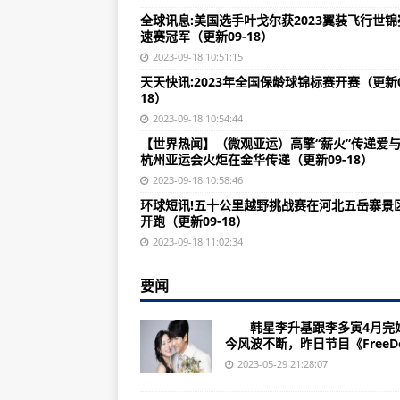
怎么将隐藏软件删除干净(删除隐藏
全球讯息:美国选手叶戈尔获2023翼装飞行世锦
速赛冠军（更新09-18）
怎么登录国体软件(登录国体软件流
2023-09-18 10:51:15
怎么在钉钉上安装软件(钉钉上安装
天天快讯:2023年全国保龄球锦标赛开赛（更新0
18）
新下载的软件怎么开小窗(怎样打开
2023-09-18 10:54:44
听歌软件加歌词怎么加(如何在听歌
【世界热闻】（微观亚运）高擎“薪火”传递爱
杭州亚运会火炬在金华传递（更新09-18）
手机被装监控软件怎么删除(附详细
2023-09-18 10:58:46
怎么查询买了哪个保险软件(如何查
环球短讯!五十公里越野挑战赛在河北五岳寨景
怎么让淘宝软件打不开(如何在淘宝
开跑（更新09-18）
2023-09-18 11:02:34
跳舞毯怎么删除软件(跳舞毯软件删
手机软件gps检测怎么用(手机软件g
要闻
优信软件怎么样(优信软件的用户评
韩星李升基跟李多寅4月完
智慧软件怎么添加股票(如何在智慧
今风波不断，昨日节目《FreeDoc
2023-05-29 21:28:07
下载软件的名字怎么弄(如何正确命