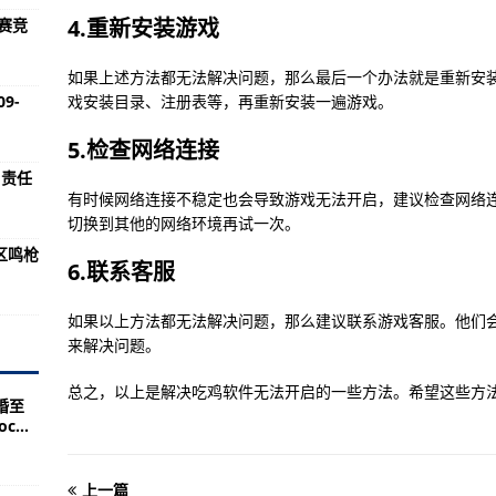
软件的正确姿势)
4.重新安装游戏
赛竞
程介绍)
如果上述方法都无法解决问题，那么最后一个办法就是重新安
软件的方法)
9-
戏安装目录、注册表等，再重新安装一遍游戏。
新下载的软件小窗口)
5.检查网络连接
软件中添加歌词)
与责任
介绍)
有时候网络连接不稳定也会导致游戏无法开启，建议检查网络
切换到其他的网络环境再试一次。
找自己购买的保险软件)
区鸣枪
6.联系客服
未能打开时应对)
除方法)
如果以上方法都无法解决问题，那么建议联系游戏客服。他们
来解决问题。
ps检测的使用方法)
价)
总之，以上是解决吃鸡软件无法开启的一些方法。希望这些方
婚至
软件中添加股票)
...
名下载的软件)
上一篇