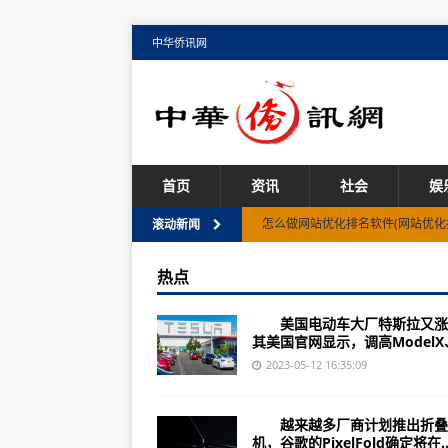
中华侨讯网
首页
资讯
社会
娱
怎么做网站优化排名软件(网站优化
滚动新闻
软件行业怎么做库存分析(如何科学
热点
怎么安装2007办公软件(安装200
美国电动车大厂特斯拉又涨
怎么去水印文档的软件(有哪些能去
其美国官网显示，调高ModelX、
怎么玩好代打软件(代打软件使用技
2023-05-12 16:35:09
知云翻译软件怎么下载啊(如何下载
越来越多厂商计划推出折叠
王者荣耀拼图软件怎么下载(下载王
机，谷歌的PixelFold确定将在..