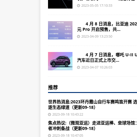
怎么把软件自带弹窗关闭(关闭软件
2023-05-05 17:10:33
怎么下电脑游戏盒子软件(电脑游戏
4 月 8 日消息，比亚迪 202
卸载软件怎么把音效关了(如何关闭
元 Pro 开启预售，共...
效果器软件怎么用(学习效果器软件
2023-04-09 13:23:50
怎么用软件语音翻译英文(软件语音
4 月 7 日消息，哪吒 U-II 
怎么开发游戏领域的软件(开发游戏
汽车近日正式上市交...
怎么打开主板软件图标(打开主板软
2023-04-07 10:26:03
怎么下载天气预报主题软件(下载天
推荐
软件删除了怎么还发消息(软件删除
荣耀7怎么安装驱动软件(荣耀7驱动
世界热消息:2023环丹霞山自行车赛鸣笛开赛 
逐生态绿道（更新09-18）
怎么清除流氓软件(去除流氓软件的
2023-09-18 10:43:22
用会计软件怎么打印账本(会计软件
焦点热议:（微观亚运）走进亚运棒、垒球场馆
者冲刺备战（更新09-18）
怎么下载韩国热舞软件(韩国热舞软
2023-09-18 10:47:05