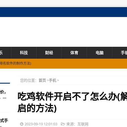
乐
科技
财经
体育
电脑
手
排名软件的制作方法)
地开展软件库存分析)
您的位置：
首页
>
手机
>
7办公软件的步骤)
价，
水印的软件)
吃鸡软件开启不了怎么办(
...
巧分享)
启的方法)
知云翻译软件)
式手
者荣耀拼图软件的方法)
2023-09-19 12:01:03
来源：互联网
.