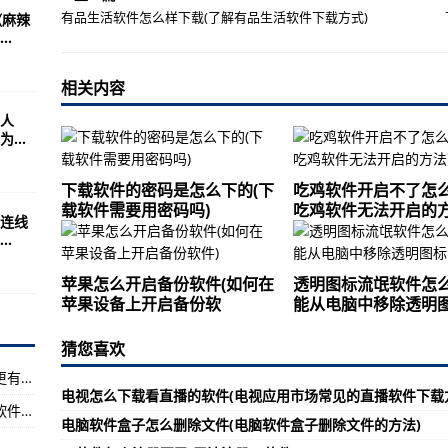
件编程)
有品生活软件怎么样下载(了解有品生活软件下载方式)
麻辣
大牌衣服)
.
载软件方法)
相关内容
件并进行安装)
人
...
壁纸软件的制作方法)
更值得选择)
下载软件的密码是怎么下的(下
吃鸡软件开启不了怎么
闭游戏空间中的软件)
载软件需要用密码吗)
吃鸡软件无法开启的
连线
.
件更新方法介绍)
载方法详解)
苹果怎么开启备份软件(如何在
透明图标流氓软件怎么
苹果设备上开启备份软
能从电脑中移除透明
下载歌曲的方法)
件的开屏广告)
猜您喜欢
法)
怎么让他人听你说话的软件(推荐一款让你说话更有说服力的软件)
电视怎么下载看直播的软件(电视应用市场常见的直播软件下载
软件开始试试)
虚拟光驱软件怎么用纸(通过纸张进行虚拟光驱软件的操控方法)
电脑软件盒子怎么删除文件(电脑软件盒子删除文件的方法)
管理软件)