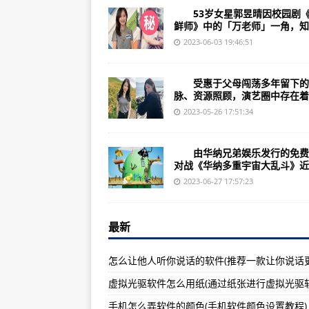
怎么用手机弄软件(使用手机学习软
53岁女星郭昱晴因校园剧《
怎么便宜卖大牌衣服的软件(便宜卖
鲜师》中的「万老师」一角，知..
2023-06-03 19:46:51
怎么给苹果手机下软件(苹果手机下
怎么下载cad软件安装(下载cad软
受惠于父母闯荡多年留下的
脉、资源照顾，演艺圈中存在着为
怎么在手机自制壁纸软件(手机自制
2023-05-26 17:51:34
谁便宜软件怎么样(便宜软件比贵的
游戏空间怎么彻底关闭软件(如何关
由华纳兄弟娱乐发行的免费
对战《华纳多重宇宙大乱斗》近..
小米运动软件怎么更新(小米运动软
2023-06-27 17:57:23
怎么下网站上的软件(网站上软件下
在软件商店怎么下载歌曲(软件商店
最新
怎么关软件的开启广告(如何禁用软
怎么在软件上配货(在软件上配货方
用不同软件配音乐怎么配(从用不同
手机怎么弄软件的颜色(手机软件颜色设置教程)
商超管理软件怎么用(如何使用商超