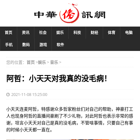
首页
资讯
社会
娱乐
科技
财经
体育
电脑
手机
数码
游戏
软件
您的位置：
首页
>
娱乐
>
音乐
>
阿哲：小天天对我真的没毛病！
2021-11-08 15:25:00
小天天连麦阿哲，特感谢众多哲家粉丝们对自己的帮助，神豪打工
人也现身阿哲的直播间豪刷了不少礼物，对此阿哲也表示非常的感
谢，坦言小天天对自己是真的没毛病，不管啥事情，只要自己有事
的时候小天天都一直在。