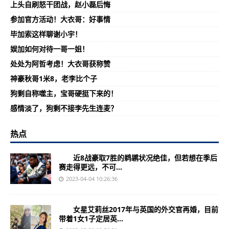
上头自刷怒干团战，赵小磊后悔
参加官方活动！大衣哥：好事情
毕加索这样聊谢小宇！
娱加如何对待一哥一姐！
处处为阿哲考虑！大衣哥获称赞
神豪秋哥1米8，老李比个子
狗剩自称噬主，宝哥硬挺下来的！
感情淡了，狗剩不接李先生连麦？
热点
近8战豪取7胜的鹈鹕状况绝佳，但若想在季后
赛走得更远，不可...
2023-04-04 10:26:36
女星艾莉丝2017年与英国的外交官再婚，目前
带着1女1子定居英...