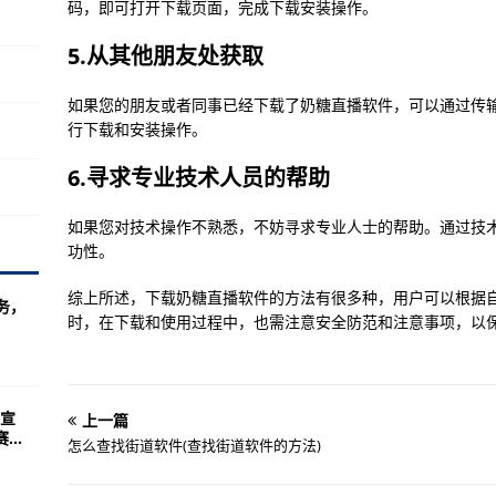
码，即可打开下载页面，完成下载安装操作。
每股多少钱 流通股为5.57亿
微生物检验实际操作培训班开班啦~-【环球速看料】
5.从其他朋友处获取
/高级扩展功能）
如果您的朋友或者同事已经下载了奶糖直播软件，可以通过传
股多少钱 流通股为25.96亿
行下载和安装操作。
肉类加工与新产品开发技术研讨会”与“2023亚太肉类科技大会暨第二十届中
6.寻求专业技术人员的帮助
:
如果您对技术操作不熟悉，不妨寻求专业人士的帮助。通过技
涉及概念有哪些 流通股为2.40亿
功性。
均成本是多少 流通股为3.08亿
综上所述，下载奶糖直播软件的方法有很多种，用户可以根据
务，
包装内容）
时，在下载和使用过程中，也需注意安全防范和注意事项，以
生 随报随学】2023食品安全管理师岗位技能等级证书培训开始报名-天天热
宣
上一篇
每股净资产 流通股为5.17亿
..
怎么查找街道软件(查找街道软件的方法)
“UFood营养健康食品科技创新评价”工作启动-环球速看: