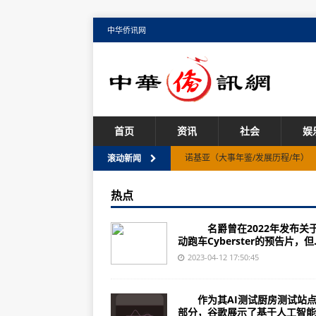
中华侨讯网
首页
资讯
社会
娱
诺基亚（大事年鉴/发展历程/年）
滚动新闻
广西壮族自治区东方智造（002175
热点
（2023年07月04日）相约山城 共
名爵曾在2022年发布关
重庆国际博览中心隆重举办-天天热
动跑车Cyberster的预告片，但..
诺基亚3050（基本参数/主要参数
2023-04-12 17:50:45
江西江特电机（002176）上市公司
作为其AI测试厨房测试站点
（2023年07月04日）抢占先机
部分，谷歌展示了基于人工智能..