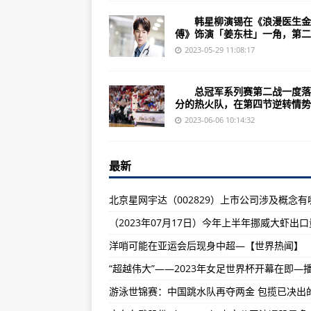
浙江中天服务（002188）上市公司
韩星柳演锡在《浪漫医生金
诺基亚3310（外形参数/基本参数
傅》饰演「姜东柱」一角，第二季
（2023年07月04日）【国家职
2023-05-29 11:08:17
四川成飞集成（002190）上市公司
总冠军系列赛第二战一度落后
（2023年07月04日）2023
分的热火队，在第四节逆转情势..
诺基亚X6（按键和输入法/基本参数
2023-06-06 10:14:32
广东劲嘉股份（002191）上市公司
最新
（2023年07月04日）嘉宾更新 第二
广东融捷股份（002192）上市公司
（2023年07月04日）第二届合
诺基亚N73（外观特色/产品沿革/
洋哨可能在亚运会后现身中超—【世界热闻】
山东如意集团（002193）上市公司
“超越伟大”——2023年女足世界杯开幕在即—
（2023年07月04日）共享机“
湖北武汉凡谷（002194）上市公司