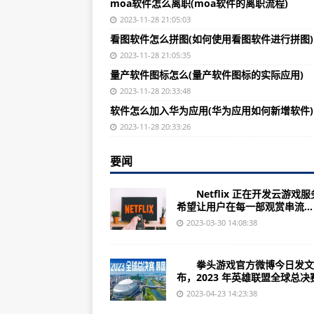
moa软件怎么离职(moa软件的离职流程)
江苏云海金属（002182）上市公司
2023-11-28 21:05:03
（2023年07月04日）2023年
看图软件怎么拼图(如何使用看图软件进行拼图)
诺基亚8250（基本功能/相关参数
2023-11-28 21:05:35
量产软件图标怎么(量产软件图标的实际应用)
广东怡亚通（002183）上市公司每
2023-11-28 20:33:48
（2023年07月04日）“第七届
软件怎么加入华为应用(华为应用如何新增软件)
国肉类科技大会”合并举办-世界关注
2023-11-28 20:33:26
上海海得控制（002184）上市公司
要闻
北京全聚德（002186）上市公司平
Netflix 正在开发云游戏服
诺基亚7373（详细功能/生产商/
希望让用户在每一部观赏串流...
（2023年07月04日）【常年招
2023-03-30 14:08:38
门:
拳头游戏官方微博今日发文
广东广百股份（002187）上市公司
布，2023 年英雄联盟全球总决赛.
（2023年07月04日）2023年度
2023-04-23 14:23:38