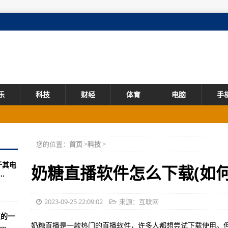
乐
科技
财经
体育
电脑
手
）上市公司每股多少钱 流通股为12.77亿
您的位置：
首页
>
科技
>
话未来 | 2023 第二十一届中国国际肉类工业展览会9月20日-22日将于
于其电
文:
奶糖直播软件怎么下载(如
.
/手机存储）
涉及概念有哪些 流通股为17.05亿
2023-09-25 22:09:02
来源：互联网
的一
,谋篇布局 海南（东盟）酒店及餐饮用品博览会再度启航-环球热点评!
.
奶糖直播是一款热门的直播软件，许多人都想尝试下载使用。