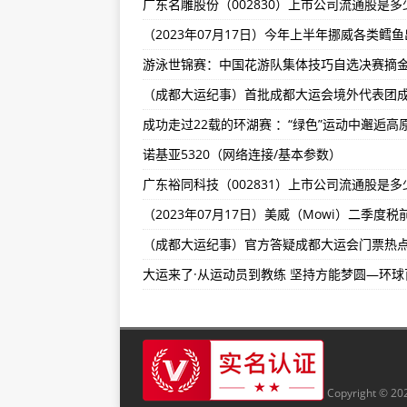
（2023年07月04日）碧海青天
上海二三四五（002195）上市公司
诺基亚N8（基本参数/重要参数/基
（2023年07月03日）第六届中
浙江方正电机（002196）上市公司
诺基亚5320（网络连接/基本参数）
福建游族网络（002174）上市公司
Copyright © 2