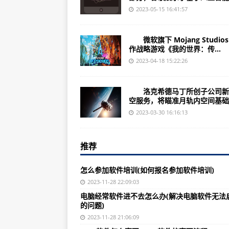
广东*ST御银（002177）上市公司
2023-05-15 16:41:57
（2023年07月04日）官宣首轮：2
微软旗下 Mojang Studio
诺基亚6300（详细参数/产品简介
作战略游戏《我的世界：传...
上海延华智能（002178）上市公司
2023-04-18 15:22:26
（2023年07月04日）首发官宣|
洛克希德马丁所创子公司新
广东纳思达（002180）上市公司涉
空服务，将瞄准月轨内空间基础..
【光明论坛·温故】九州共贯、多元
2023-03-30 16:16:13
（2023年07月04日）【速览】新版
推荐
福建高校赴港交流 闽韵折子戏联结
广东粤传媒（002181）上市公司每
怎么参加软件培训(如何报名参加软件培训)
诺基亚N9（基本参数/产品特点/手
2023-11-28 22:09:03
电脑经常软件进不去怎么办(解决电脑软件无法
成都大运会第二阶段比赛门票今日
的问题)
（2023年07月04日）2023
2023-11-28 21:06:09