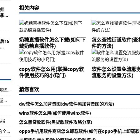
流通股是多少 流通股为2.41亿
相关内容
师
/多媒体设计）
...
业技能证书】食品合规管理职业技能等级证书培训评价-高级-天天时讯:
每股多少钱 流通股为3.59亿
奶糖直播软件怎么下载(如何下
怎么查找街道软件(查
15
食品饮料未来生态大会暨展览会日程-【世界播资讯】
载奶糖直播软件)
件的方法)
.
/插孔）
平均成本是多少 流通股为14.30亿
copy软件怎么用(掌握copy软
软件怎么设置免流服务
件使用技巧的小窍门)
流服务的设置方法)
届合成生物学与绿色生物制造大会 | SynBioCon 2023-焦点信息:
每股多少钱 流通股为2.59亿
猜您喜欢
北京星网宇达（002829）上市公司涉及概念有哪些 流通股为1.03亿
成生物学与绿色生物制造大会报名启动-天天看热讯:
（2023年07月17日）今年上半年挪威大虾出口量和收益均有增长-【天天新视野】
dw软件怎么加背景图(dw软件添加背景图的方法)
功能特点）
winx软件怎么用(如何使用winx软件)
涉及概念有哪些 流通股为2.61亿
播报
怎么黑贷款软件(黑贷款软件攻略分享)
渝”共创未来——第六届进博会招商路演在重庆成功举办-【新视野】
游泳世锦赛：中国跳水队再夺两金 包揽已决出的全部七金—【天天播资讯】
oppo手机用软件商店怎么卸载软件(如何在oppo手机上卸载
流通股是多少 流通股为5.06亿