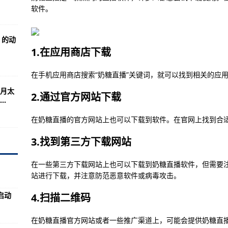
流通股是多少 流通股为7.61亿
软件。
023第四届水产品加工技术研讨会 8月21-22日 上海-天天头条:
s 的动
/优缺点）
1.在应用商店下载
平均成本是多少 流通股为7.12亿
在手机应用商店搜索“奶糖直播”关键词，就可以找到相关的应
2023功能食品产业大会 9月探索功能食品研发新赛道-天天头条:
月太
及概念有哪些 流通股为12.06亿
2.通过官方网站下载
.
一体—全球快看
在奶糖直播的官方网站上也可以下载到软件。在官网上找到合
GB7718及GB28050 制修订重点内容会议纪要-当前信息:
3.找到第三方下载网站
乡情—当前热点-
股净资产 流通股为11.34亿
在一些第三方下载网站上也可以下载到奶糖直播软件，但需要
站进行下载，并注意防范恶意软件或病毒攻击。
机附件）
启动
4.扫描二维码
开售—天天速看
生物制品全生命周期质量管理峰会（上海）参会报名中-天天精选!
在奶糖直播官方网站或者一些推广渠道上，可能会提供奶糖直