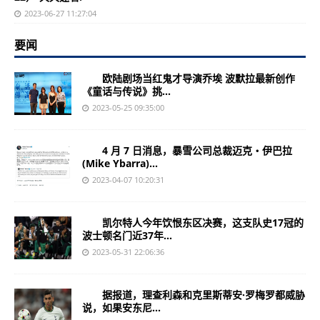
2023-06-27 11:27:04
要闻
欧陆剧场当红鬼才导演乔埃 波默拉最新创作
《童话与传说》挑...
2023-05-25 09:35:00
4 月 7 日消息，暴雪公司总裁迈克・伊巴拉
(Mike Ybarra)...
2023-04-07 10:20:31
凯尔特人今年饮恨东区决赛，这支队史17冠的
波士顿名门近37年...
2023-05-31 22:06:36
据报道，理查利森和克里斯蒂安·罗梅罗都威胁
说，如果安东尼...