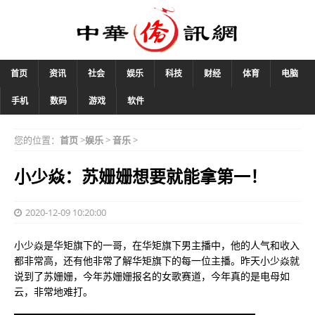
首页
资讯
社会
娱乐
科技
财经
体育
电脑
手机
数码
游戏
软件
您的位置：
首页
>
娱乐
>
音乐
>
小少焱：苏姗姗想要就能拿第一！
2020-12-09 10:20:00
小少焱是华矩旗下的一哥，在华矩旗下男主播中，他的人气和收入
都非常高，还有他非常了解华矩旗下的每一位主播。昨天小少焱就
说到了苏姗姗，今年苏姗姗报名的女歌赛道，今年真的是电母如
云，非常地难打。