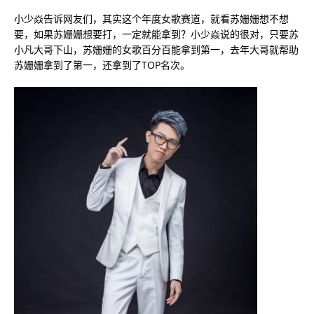
小少焱告诉网友们，其实这个年度女歌赛道，就看苏姗姗想不想
要，如果苏姗姗想要打，一定就能拿到？小少焱说的很对，只要苏
小凡大哥下山，苏姗姗的女歌百分百能拿到第一，去年大哥就帮助
苏姗姗拿到了第一，还拿到了TOP名次。