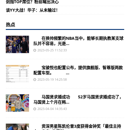
剑指TOP席位？粉丝喊出决心
谈YY大战！华子：从未输过！
热点
在换帅频繁的NBA当中，能够长期执教某支球
队并不容易，光是...
2023-05-25 11:52:33
宝骏悦也配置公布，提供旗舰版、智尊版两款
配置车型。 ...
2023-05-19 14:25:58
马国贤求婚成功 52岁马国贤求婚成功了，
马国贤上个月在韩...
2023-04-04 14:35:43
资深男星陈凯伦曾3度获得金钟奖「最佳主持