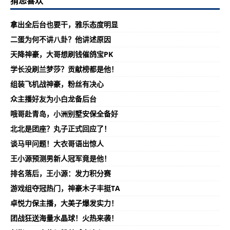
猜您喜欢
拿出全后台也要干，雅乐态度明显
二蛋为何不讲八卦？他讲述原因
天降神豪，大哥想刷钱催鸽宝PK
学长没刷兰梦莎？贡献榜都是他！
组装飞机战神豪，粉丝有决心
众主播好友为小白龙备后台
哦哥赴青岛，小洲别墅安保全备好
北北是团座？丸子正式回应了！
谈马甲问题！大衣哥语出惊人
王小源预测男新人冠军竟是他！
排名落后，王小源：发力积分赛
游戏组夺冠热门，神豪木子丰挺TA
卓悦力保主播，大美子爆发实力！
团战狂送海量水晶球！火热来袭！