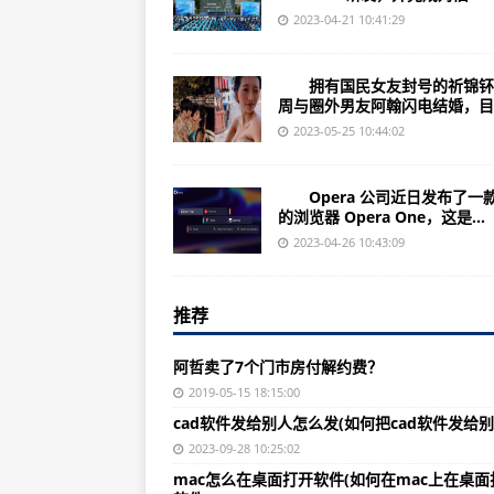
王治郅助阵广西“村BA”—【环球热
2023-04-21 10:41:29
诺基亚N70音乐版（基本功能/基本
拥有国民女友封号的祈锦钚
江苏和顺电气（300141）上市公司
周与圈外男友阿翰闪电结婚，目..
（2023年07月21日）呼和浩特
2023-05-25 10:44:02
新疆岳普湖举行“儿子娃娃”民族式
Opera 公司近日发布了一
世界杯首战吞最差结果，但中国女
的浏览器 Opera One，这是...
云南沃森生物（300142）上市公司
2023-04-26 10:43:09
（2023年07月21日）宣城市市
推荐
少了功利心，国象民间市场多了几
成都大运会运动员村开村中国代表
阿哲卖了7个门市房付解约费？
国安队主场完胜青岛—全球观焦点
2019-05-15 18:15:00
cad软件发给别人怎么发(如何把cad软件发给别
诺基亚QD银（参数配置/产品简介
2023-09-28 10:25:02
山东盈康生命（300143）上市公司
mac怎么在桌面打开软件(如何在mac上在桌面