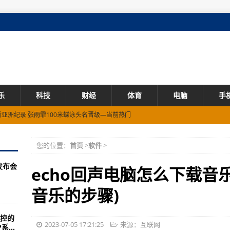
乐
科技
财经
体育
电脑
手
新亚洲纪录 张雨霏100米蝶泳头名晋级—当前热门
亚运会还有哪些“最”—视焦点讯!
您的位置：
首页
>
软件
>
”世界青少年足球锦标赛斩获季军—实时
发布会
每股多少钱 流通股为4.23亿
echo回声电脑怎么下载音乐
好，先给鱼染色“美颜”？查处！-天天动态:
音乐的步骤)
苏如皋启动—【环球新要闻】
控的
拉萨·骑行看”堆龙德庆绕圈赛正式开赛—今日讯!
2023-07-05 17:21:25
来源：互联网
...