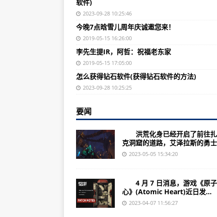
软件)
（2023年07月21日）廊坊市圆
2023-09-28 10:25:46
梅西迈阿密首秀 任意球完成绝杀—
今晚7点晗雪儿周年庆诚邀您来！
（女足世界杯）中国女足痛失好局 
2019-05-15 16:26:00
李先生提IR，阿哲：祝福老东家
游泳世锦赛：错失男子单人10米台
2019-05-15 17:05:00
浙江宋城演艺（300144）上市公司
怎么获得钻石软件(获得钻石软件的方法)
（2023年07月21日）常州市市
2023-09-28 10:25:25
中国花样游泳在新起跑线上重新出发
要闻
（女足世界杯）最后时刻失守 中国
洪荒化身已经开启了前往扎
（女足世界杯）综合消息：中国队憾
克洞窟的道路，艾泽拉斯的勇士..
诺基亚7310Supernova（拍照
2023-05-05 15:34:20
浙江中金环境（300145）上市公司
4 月 7 日消息，游戏《原
（2023年07月21日）包头市召
心》(Atomic Heart)近日发...
游泳世锦赛：程文涛/石浩玙花游混
2023-04-07 11:56:27