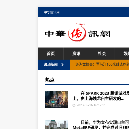
中华侨讯网
首页
资讯
社会
娱
游泳世锦赛：覃海洋100米蛙泳刷
滚动新闻
超1.2万名运动员报名创纪录 杭州
热点
再入三强！中国参赛队在“哥德堡杯
在 SPARK 2023 腾讯游戏
陕西中环装备（300140）上市公司
上，由上海烛龙自主研发的...
（2023年07月21日）为了“卖相”
2023-05-16 16:12:11
中国霹雳舞文化推广系列活动在江
日前，华为宣布实现自主可
2023环拉萨城自行车大赛暨“美丽
MetaERP研发，并完成对旧ERP系