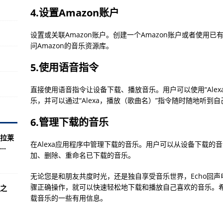
满承接京津冀大型连锁食品销售企业体系检查活动-全球信息:
4.设置Amazon账户
天天播报观点
设置或关联Amazon账户。创建一个Amazon账户或者使用已
水庆霞感谢球员付出—天天观天下!
问Amazon的音乐资源库。
金牌 中国跳水队以12金结束世锦赛之旅—世界观焦点
5.使用语音指令
流通股是多少 流通股为22.88亿
场监督管理局启动2023年食品安全抽检承检机构现场考核工作-全球时讯:
直接使用语音指令让设备下载、播放音乐。用户可以使用“Ale
乐，并可以通过“Alexa，播放（歌曲名）”指令随时随地听到
—天天热资讯!
6.管理下载的音乐
女足0:1憾负丹麦队—环球观焦点
拉莱
负丹麦 美日英均胜“新军”—世界今热点
在Alexa应用程序中管理下载的音乐。用户可以从设备下载的
.
加、删除、重命名已下载的音乐。
功能/参数功能/基本功能）
每股净资产 流通股为18.94亿
无论您是和朋友共度时光，还是独自享受音乐世界，Echo回
骤正确操作，就可以快速轻松地下载和播放自己喜欢的音乐。希
子之
开创建国家食品安全示范城市推进工作会议-世界观天下!
载音乐的一些有用信息。
双夺冠 中国跳水队收获12金—【世界播资讯】