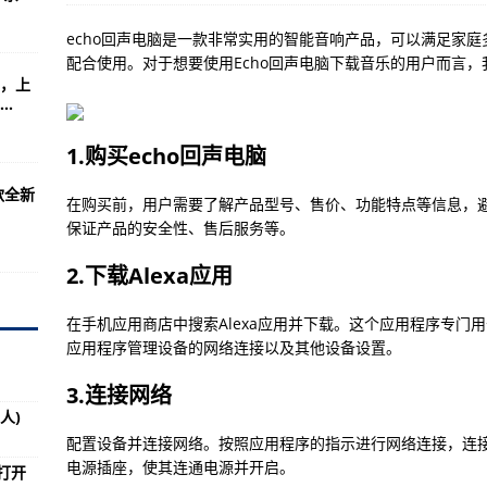
闻】
echo回声电脑是一款非常实用的智能音响产品，可以满足家
参数/多媒体娱乐）
配合使用。对于想要使用Echo回声电脑下载音乐的用户而言
，上
每股多少钱 流通股为1.97亿
.
市市场监督管理局强化食品抽检 护航食品安全-当前热讯:
1.购买echo回声电脑
摔跤（且力西）邀请赛—环球新消息丨
款全新
足没理由泄气—今日快讯
在购买前，用户需要了解产品型号、售价、功能特点等信息，
保证产品的安全性、售后服务等。
涉及概念有哪些 流通股为15.60亿
2.下载Alexa应用
场监管局强化校园食品安全会商工作-全球新消息丨
分纯粹—今日热讯
在手机应用商店中搜索Alexa应用并下载。这个应用程序专门用
应用程序管理设备的网络连接以及其他设备设置。
团欢迎仪式举行—世界今头条!
3.连接网络
人)
）
配置设备并连接网络。按照应用程序的指示进行网络连接，连接到一
流通股是多少 流通股为5.46亿
电源插座，使其连通电源并开启。
打开