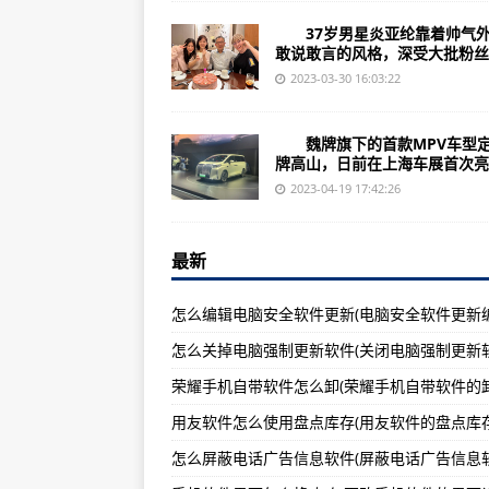
最后时刻丢球，世界杯首战中国女足
37岁男星炎亚纶靠着帅气外
中国女足憾负丹麦女足—全球今头条
敢说敢言的风格，深受大批粉丝..
广东汤臣倍健（300146）上市公司
2023-03-30 16:03:22
（2023年07月21日）咸宁市
魏牌旗下的首款MPV车型
中国女足0比1惜败丹麦—全球热讯
牌高山，日前在上海车展首次亮..
常昊当选中国围棋协会主席，聂卫
2023-04-19 17:42:26
2023福冈游泳世锦赛：中国跳水队
最新
诺基亚C22（外观设计/详细参数/
广东香雪制药（300147）上市公司
（2023年07月21日）执法与服
杭州亚运会运动员报名结束 超125
湖南天舟文化（300148）上市公司
（2023年07月21日）聊城市开
诺基亚610联通版（基本参数/简介