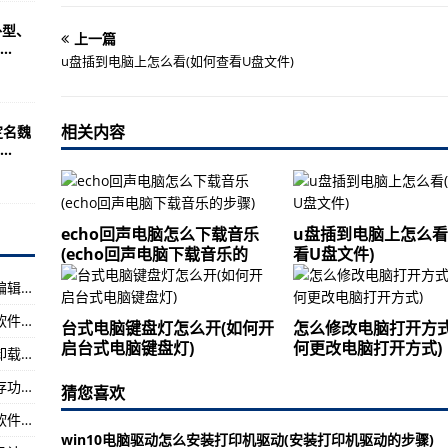
0:1憾负丹麦—【全球聚看点】
型、
!
上一篇
.
u盘插到电脑上怎么看(如何查看U盘文件)
每股净资产 流通股为11.29亿
市场监管局召开创建国家食品安全示范城市专题会议-【当前热闻】
相关内容
定名魏
.
平任名誉主席—世界快消息!
12金收官—【播资讯】
echo回声电脑怎么下载音乐
u盘插到电脑上怎么看
多媒体娱乐）
(echo回声电脑下载音乐的
看U盘文件)
每股净资产 流通股为6.56亿
怎么编辑电脑安全软件更新(电脑安全软件更新编辑步骤)
务共发力 推动聊城市食品相关产品产业健康发展-全球最新:
怎么关掉电脑强制更新软件(关闭电脑强制更新软件的方法)
台式电脑键盘灯怎么开(如何开
怎么修改电脑打开方式
00名创历届之最—世界视讯!
启台式电脑键盘灯)
何更改电脑打开方式)
荣耀手机自带软件怎么卸(荣耀手机自带软件的卸载方法)
每股净资产 流通股为7.75亿
用友软件怎么使用盘点库存(用友软件的盘点库存功能简单易用)
猜您喜欢
展食品安全“你点我检”第二期专项抽检工作-【环球报资讯】
怎么屏蔽电话广告信息软件(屏蔽电话广告信息软件的方法)
win10电脑驱动怎么安装打印机驱动(安装打印机驱动的步骤)
/产品特性）