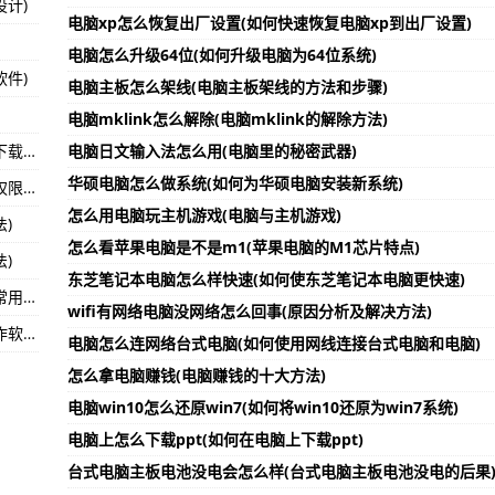
计)
电脑xp怎么恢复出厂设置(如何快速恢复电脑xp到出厂设置)
涉及概念有哪些 流通股为4.99亿
电脑怎么升级64位(如何升级电脑为64位系统)
收！夏季餐饮食品安全风险提示函-环球速递!
件)
电脑主板怎么架线(电脑主板架线的方法和步骤)
草坪区市场监管局开展食品生产企业及小作坊专项监督检查-环球通讯!
电脑mklink怎么解除(电脑mklink的解除方法)
怎么下载广东统计年鉴软件(广东统计年鉴软件下载方式)
电脑日文输入法怎么用(电脑里的秘密武器)
华硕电脑怎么做系统(如何为华硕电脑安装新系统)
怎么打开手机软件缓存权限(打开手机软件缓存权限的方法)
怎么用电脑玩主机游戏(电脑与主机游戏)
)
怎么看苹果电脑是不是m1(苹果电脑的M1芯片特点)
)
东芝笔记本电脑怎么样快速(如何使东芝笔记本电脑更快速)
头条怎么添加常用软件标签(如何在头条上添加常用软件标签)
wifi有网络电脑没网络怎么回事(原因分析及解决方法)
视频美颜怎么制作的软件(了解一下视频美颜制作软件)
电脑怎么连网络台式电脑(如何使用网线连接台式电脑和电脑)
怎么拿电脑赚钱(电脑赚钱的十大方法)
电脑win10怎么还原win7(如何将win10还原为win7系统)
电脑上怎么下载ppt(如何在电脑上下载ppt)
台式电脑主板电池没电会怎么样(台式电脑主板电池没电的后果