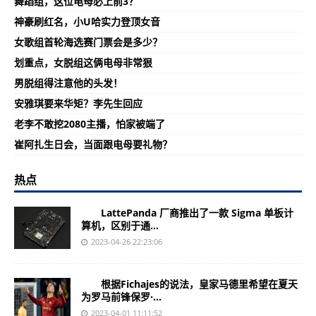
舞蹈组，这位电母必上前3？
神豪刷红名，小U哈实力登顶女音
女歌组首轮海选赛门票会是多少？
划重点，女脱组这俩电母非常狠
男脱组得注意他的头发！
安雅琪要来华矩？李先生回应
老李不敢挖2080主播，怕家被端了
崔阿扎生日会，当面跟电母要礼物？
热点
LattePanda 厂商推出了一款 Sigma 单板计
算机，区别于通...
2023-04-26 22:23:06
根据Fichajes的说法，皇家马德里希望在夏天
为罗马前锋保罗·...
2023-04-01 11:11:52