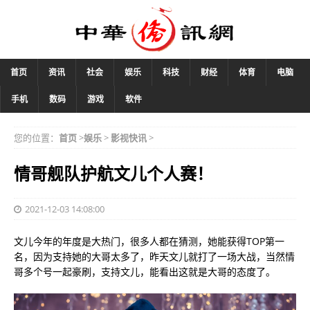
首页
资讯
社会
娱乐
科技
财经
体育
电脑
手机
数码
游戏
软件
您的位置：
首页
>
娱乐
>
影视快讯
>
情哥舰队护航文儿个人赛！
2021-12-03 14:08:00
文儿今年的年度是大热门，很多人都在猜测，她能获得TOP第一
名，因为支持她的大哥太多了，昨天文儿就打了一场大战，当然情
哥多个号一起豪刷，支持文儿，能看出这就是大哥的态度了。