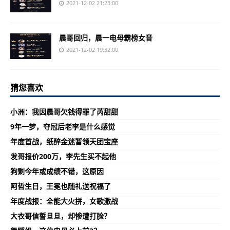
2021-12-02 21:23:00
晨哥回归，晨一电母霸榜女音
2021-12-02 19:32:00
猜您喜欢
小洲：我因晨哥欠钱得罪了芮甜甜
9年一梦，夺冠后老李是什么感觉
年度首战，纸醉金迷暂领天团宝座
发哥报价200万，李先生买不起他
狗剩今年或成绩不错，这原因
阿哲生日，王冕也随礼送祝福了
年度战报：全能大火拼，女歌激战
大衣哥信誓旦旦，却惨遭打脸？