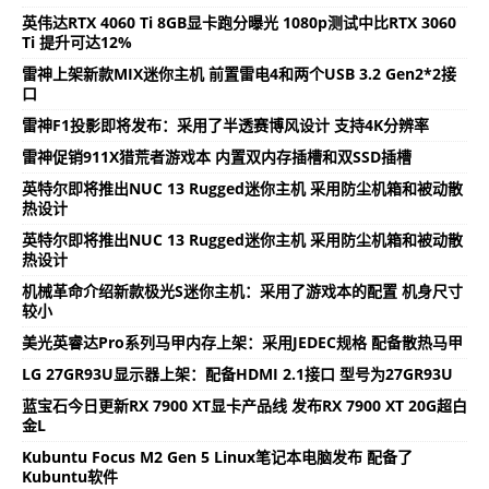
英伟达RTX 4060 Ti 8GB显卡跑分曝光 1080p测试中比RTX 3060
Ti 提升可达12%
雷神上架新款MIX迷你主机 前置雷电4和两个USB 3.2 Gen2*2接
口
雷神F1投影即将发布：采用了半透赛博风设计 支持4K分辨率
雷神促销911X猎荒者游戏本 内置双内存插槽和双SSD插槽
英特尔即将推出NUC 13 Rugged迷你主机 采用防尘机箱和被动散
热设计
英特尔即将推出NUC 13 Rugged迷你主机 采用防尘机箱和被动散
热设计
机械革命介绍新款极光S迷你主机：采用了游戏本的配置 机身尺寸
较小
美光英睿达Pro系列马甲内存上架：采用JEDEC规格 配备散热马甲
LG 27GR93U显示器上架：配备HDMI 2.1接口 型号为27GR93U
蓝宝石今日更新RX 7900 XT显卡产品线 发布RX 7900 XT 20G超白
金L
Kubuntu Focus M2 Gen 5 Linux笔记本电脑发布 配备了
Kubuntu软件