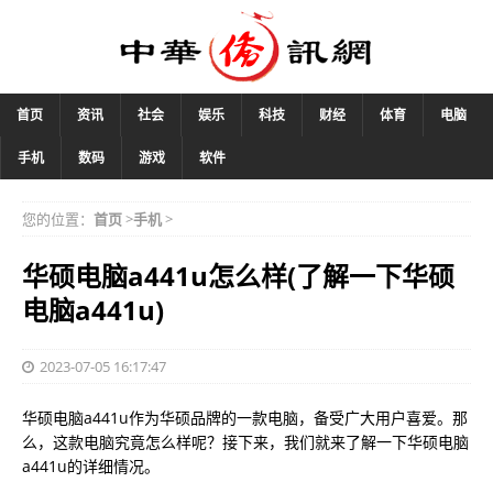
首页
资讯
社会
娱乐
科技
财经
体育
电脑
手机
数码
游戏
软件
您的位置：
首页
>
手机
>
华硕电脑a441u怎么样(了解一下华硕
电脑a441u)
2023-07-05 16:17:47
华硕电脑a441u作为华硕品牌的一款电脑，备受广大用户喜爱。那
么，这款电脑究竟怎么样呢？接下来，我们就来了解一下华硕电脑
a441u的详细情况。