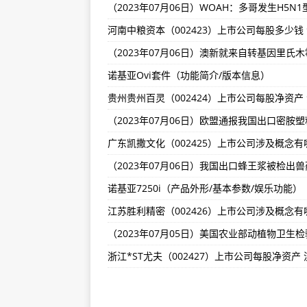
诺基亚7212c（产品属性/产品简介
北京华力创通（300045）上市公司
（2023年07月19日）陕西省市
诺基亚Ovi套件（功能简介/版本信息）
（2023年第22期）-当前要闻:
湖北台基股份（300046）上市公司
（2023年07月18日）蚌埠市市
通告-当前消息!
诺基亚800（主要功能/规格参数/
诺基亚7250i（产品外形/基本参数/娱乐功能）
游泳世锦赛：王柳懿/王芊懿获得花