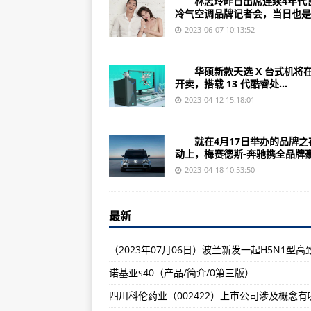
林志玲昨日出席连续4年代
诺基亚6212c（基本功能/产品介绍
冷气空调品牌记者会，当日也是..
湖北回天新材（300041）上市公司
2023-06-07 10:13:52
（2023年07月20日）中华人民共
华硕新款天选 X 台式机将
这次，看有中国队的足球世界杯！
开卖，搭载 13 代酷睿处...
李小龙逝世50周年：有一种“传奇”
2023-04-12 15:18:01
广东朗科科技（300042）上市公司
就在4月17日举办的品牌之
（2023年07月19日）济宁市食
动上，梅赛德斯-奔驰携全品牌豪.
2025年）》公开征求意见的通知-世
2023-04-18 10:53:50
诺基亚N2220s（基础参数/简介/
广东星辉娱乐（300043）上市公司
最新
（2023年07月19日）安徽省市场
广东赛为智能（300044）上市公司
诺基亚s40（产品/简介/0第三版）
（2023年07月19日）河南省市
点!