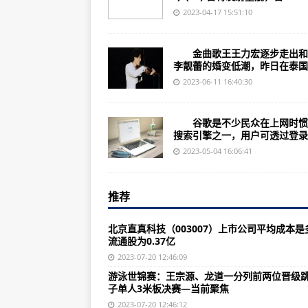
《杭州第19届亚运会药品指南》发
2023-04-17 15:51:10
诺基亚8800aGoldArte（参数功
金曲歌王王力宏逐步走出和
广东新宙邦（300037）上市公司每
李靓蕾的婚变低潮，昨日在泰国..
（2023年07月20日）市场监
2023-06-11 16:40:30
公告-世界热讯:
谷歌是不少民众在上网时惯
足协连开四张罚单 江苏赛区观众互
搜索引擎之一，用户可透过登录..
【产品风采】方圆WBZ1000D型
2023-05-04 16:06:41
全国特奥日：享受运动带来的融合
推荐
（女足世界杯）2023年女足世界
山推德州：从业二十多年，这位矿山
北京直真科技（003007）上市公司平均成本是
流通股为0.37亿
北京数知退（300038）上市公司平
2023-07-20 12:46:09
（2023年07月20日）2023年
游泳世锦赛：王宗源、龙道一分列前两位晋级
子单人3米板决赛—当前聚焦
车在景中骑 230余名运动员“明长
2023-07-20 12:46:12