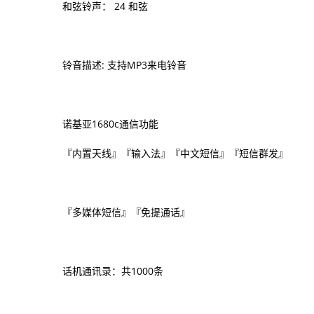
和弦铃声： 24 和弦
铃音描述: 支持MP3来电铃音
诺基亚1680c通信功能
『内置天线』『输入法』『中文短信』『短信群发』
『多媒体短信』『免提通话』
话机通讯录：共1000条