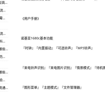
（2023年07月06日）WOAH：多哥发生H5N1型高致病性禽流感疫情-环球视点!
）
河南中粮资本（002423）上市公司每股多少钱 流通股为23.04亿
流通股是多少 流通股为4.93亿
（2023年07月06日）澳新就来自转基因里氏木霉的果聚糖酶作为加工助剂进行意见征求-当前看点!
《用户手册》
场监督管理局关于2023年第三期食品安全“你点我检”抽检情况的通告
贵州贵州百灵（002424）上市公司每股净资产 流通股为12.01亿
诺基亚1680c基本功能
平均成本是多少 流通股为2.37亿
（2023年07月06日）欧盟通报我国出口密胺塑料杯不合格-天天实时:
场监督管理局关于公布2023年第23期（市本级）食品安全监督抽检信息的
『时钟』『内置振动』『可选铃声』『MP3铃声』
广东凯撒文化（002425）上市公司涉及概念有哪些 流通股为9.56亿
（2023年07月06日）我国出口蜂王浆被检出兽药残留超标-当前短讯!
手机附件）
『来电铃声识别』『来电图片识别』『情景模式』『待机
游女双自由自选亚军—热门观点 |
江苏胜利精密（002426）上市公司涉及概念有哪些 流通股为31.51亿
（2023年07月05日）美国农业部动植物卫生检验局宣布一项转基因苹果符合豁免标准-每日热点:
『图形菜单』『主题模式』『文件管理器』
浙江*ST尤夫（002427）上市公司每股净资产 流通股为9.83亿