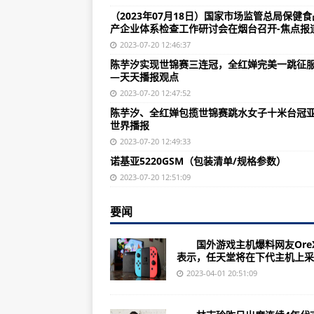
跳水第10金！王宗源夺得男子三米
（2023年07月18日）国家市场监管总局保健
产企业体系检查工作研讨会在烟台召开-焦点报道
诺基亚滑盖式键盘手机（保修信息/
2023-07-20 12:46:37
上海上海凯宝（300039）上市公司
陈芋汐实现世锦赛三连冠，全红婵完美一跳征
—天天播报观点
（2023年07月20日）2023年
2023-07-20 12:47:52
（成都大运纪事）大运会火炬传递成
陈芋汐、全红婵包揽世锦赛跳水女子十米台冠
世界播报
（成都大运纪事）保牌争金！中国
2023-07-20 12:49:33
（女足世界杯）赛事前瞻：加拿大队
诺基亚5220GSM（包装清单/规格参数）
黑龙江九洲集团（300040）上市公
2023-07-20 12:51:09
（2023年07月20日）食品安
要闻
通知（食标秘发〔2023〕8号）-
国外游戏主机爆料网友OreX
（成都大运纪事）“打卡”成都大运
表示，任天堂将在下代主机上采用
夺金×9！中国跳水队集齐九宫格 
2023-04-01 20:51:09
第十届环青海湖（国际）电动汽车