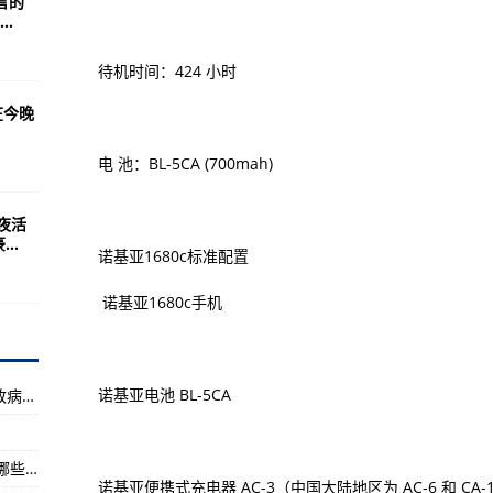
言的
）
.
每股多少钱 流通股为4.19亿
待机时间：424 小时
和国农业农村部公告 第685号-全球信息:观点 |
在今晚
—全球微动态丨
叫李小龙—播报
电 池：BL-5CA (700mah)
平均成本是多少 流通股为1.74亿
夜活
品药品安全委员会办公室关于《“食安济宁”建设三年提升行动计划（2023-
..
诺基亚1680c标准配置
界热讯:
电池参数）
诺基亚1680c手机
流通股是多少 流通股为9.38亿
监督管理局食品安全抽检信息通告（2023年第28期）-全球动态:
诺基亚电池 BL-5CA
（2023年07月06日）波兰新发一起H5N1型高致病性禽流感疫情-天天观点:
平均成本是多少 流通股为6.69亿
场监督管理局关于26批次食品不合格情况的通告（2023年第26期）-每日看
四川科伦药业（002422）上市公司涉及概念有哪些 流通股为11.72亿
诺基亚便携式充电器 AC-3（中国大陆地区为 AC-6 和 CA-1