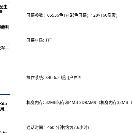
板冠军—时讯
食品生
:
规格参数）
屏幕参数：65536色TFT彩色屏幕；128×160像素；
涉及概念有哪些 流通股为9.17亿
服裁判
7月19日特殊医学用途配方食品批件（决定书）待领取信息-当前报道:
屏幕材质: TFT
都站第四传递日：中国首位“00后”奥运冠军任茜担任首棒—天天实时
亚军—
大学生柔道队冀在成都大运会上取得好成绩—环球速讯
西班牙队有望迎来“开门红”—天天资讯
司涉及概念有哪些 流通股为4.62亿
操作系统: S40 6.2 版用户界面
全国家标准审评委员会秘书处关于调整成员、副秘书长联系专业委员会分工的
【独家焦点】
机身内存: 32MB闪存和4MB SDRAM9（机身内存32MB
da
村：“村”内运动、医疗全守护—即时焦点
...
—天天信息
挑战赛在西宁启动—【天天热闻】
通话时间：460 分钟(约为7.6小时)