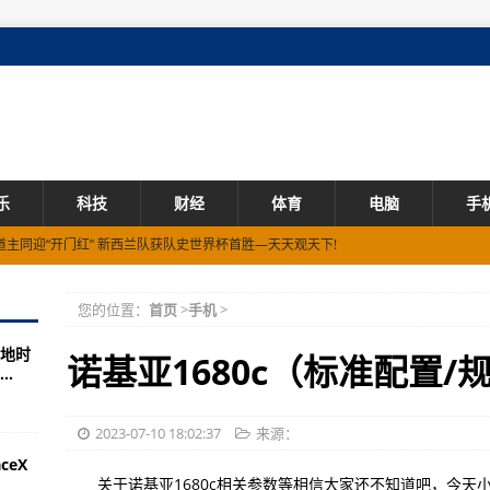
乐
科技
财经
体育
电脑
手
主同迎“开门红” 新西兰队获队史世界杯首胜—天天观天下!
卫冕成功 中国跳水队揽得第十金—速讯
您的位置：
首页
>
手机
>
地时
每股净资产 流通股为4.30亿
诺基亚1680c（标准配置/
.
民政府办公厅关于茶产业高质量发展的意见-环球速讯:
江 物流将迎集中移入期—【环球速看料】
2023-07-10 18:02:37
来源：
eX
送—【独家焦点】
关于诺基亚1680c相关参数等相信大家还不知道吧，今天