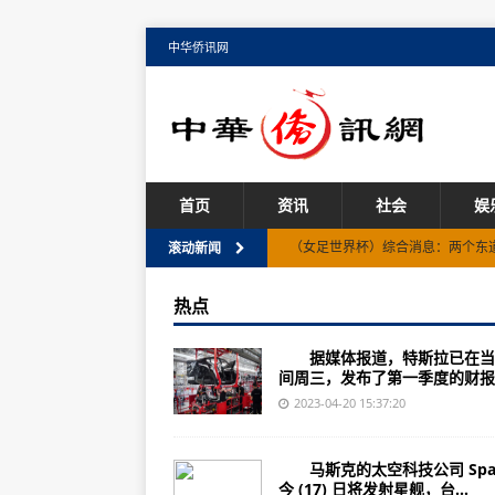
中华侨讯网
首页
资讯
社会
娱
（女足世界杯）综合消息：两个东道
滚动新闻
游泳世锦赛：王宗源男子单人3米板
热点
康明斯：乐在当「夏」-热门:观点 |
据媒体报道，特斯拉已在当
北京超图软件（300036）上市公司
间周三，发布了第一季度的财报..
（2023年07月20日）陕西省人
2023-04-20 15:37:20
杭州亚运会首批代表团物资运抵浙
马斯克的太空科技公司 Spac
杭州亚运会首批身份注册卡开始寄
今 (17) 日将发射星舰，台...