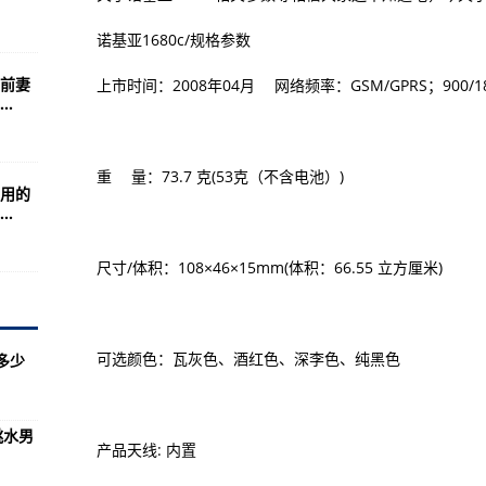
布—每日热议!
诺基亚1680c/规格参数
能/产品介绍/基本功能）
前妻
上市时间：2008年04月 网络频率：GSM/GPRS；900/18
股多少钱 流通股为5.35亿
.
管总局关于发布《磁电式速度传感器检定规程》等38项国家计量技术规范的
重 量：73.7 克(53克（不含电池）)
用的
相掷物攻击被罚—现场直击!
.
稳定土拌和站助力东青高速改扩建工程-天天速讯:
尺寸/体积：108×46×15mm(体积：66.55 立方厘米)
与快乐—当前动态
杯在枪击案阴霾中开幕 揭幕战新西兰爆冷击败挪威—天天短讯!
老板因何看好山推？-世界头条:
可选颜色：瓦灰色、酒红色、深李色、纯黑色
多少
均成本是多少 流通股为11.64亿
7月19婴幼儿配方乳粉产品配方注册批件（决定书）邮寄详情单-全球热点评!
跳水男
产品天线: 内置
城”下骑行竞技—天天速讯