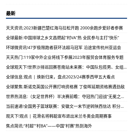
最新
天天资讯:2023新疆巴楚红海马拉松开跑 2000余跑步爱好者参赛
全球最新:中国排球之乡文昌燃起“村VA”热 全民参与主打“快乐”
环球微资讯!47岁极限跑者获环法超马冠军 沿途宣传杭州亚运会
天天热门:119家中外企业将线下参展2023年服贸会体育服务专题
全球观天下!世界沙排巡回赛苍南站未来赛：中国队包揽男、女组冠军
全球信息:观点 | 焕新归来，盘点2023/24赛季西甲五大看点
全球聚焦:斯诺克英国公开赛打响资格赛 丁俊晖延期资格赛遇劲敌
世界热消息:（女足世界杯）半决赛前瞻：夺冠热门迎战“无冕之王” 西瑞之战谁主沉浮？
当前速递!全国男子篮球联赛：安徽文一末节逆转陕西信达 积分首次领衔常规赛
观天下!观点 | 花滑名将韩聪宣布退出米兰冬奥会周期赛事
焦点简讯:“村超”“村BA”——中国“村赛”热到海外