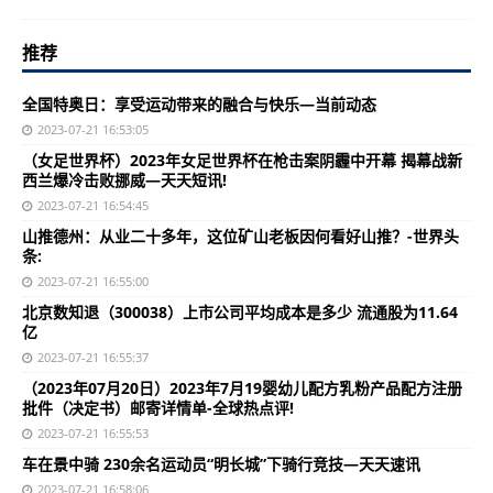
推荐
全国特奥日：享受运动带来的融合与快乐—当前动态
2023-07-21 16:53:05
（女足世界杯）2023年女足世界杯在枪击案阴霾中开幕 揭幕战新
西兰爆冷击败挪威—天天短讯!
2023-07-21 16:54:45
山推德州：从业二十多年，这位矿山老板因何看好山推？-世界头
条:
2023-07-21 16:55:00
北京数知退（300038）上市公司平均成本是多少 流通股为11.64
亿
2023-07-21 16:55:37
（2023年07月20日）2023年7月19婴幼儿配方乳粉产品配方注册
批件（决定书）邮寄详情单-全球热点评!
2023-07-21 16:55:53
车在景中骑 230余名运动员“明长城”下骑行竞技—天天速讯
2023-07-21 16:58:06