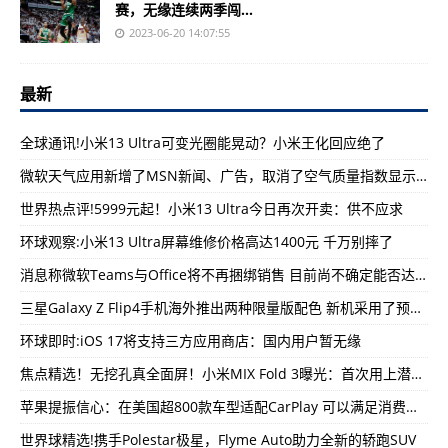
赛，无缘连续两季闯...
2023-06-20 14:07:55
最新
全球通讯!小米13 Ultra可变光圈能晃动？小米王化回应绝了
微软天气应用新增了MSN新闻、广告，取消了空气质量指数显示，引发用户不满
世界热点评!5999元起！小米13 Ultra今日再次开卖：供不应求
环球观察:小米13 Ultra屏幕维修价格高达1400元 千万别摔了
消息称微软Teams与Office将不再捆绑销售 目前尚不确定能否达成协议
三星Galaxy Z Flip4手机海外推出两种限量版配色 新机采用了预先定制的颜色搭配
环球即时:iOS 17将支持三方应用商店：国内用户暂无缘
焦点精选！无挖孔真全面屏！小米MIX Fold 3曝光：首次用上潜望式长焦
苹果提振信心：在美国超800款车型适配CarPlay 可以满足消费者的不同使用需求
世界球精选!携手Polestar极星，Flyme Auto助力全新的轿跑SUV