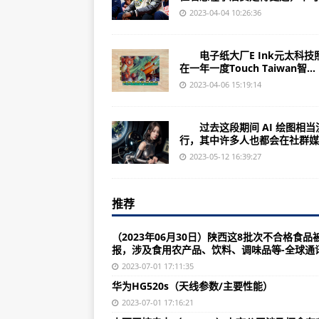
怎么制造对话软件(制造对话软件的
2023-04-04 10:26:36
航天开票软件怎么下载(航天开票软
电子纸大厂E Ink元太科技
vba软件怎么汉化(vba软件汉化的方
在一年一度Touch Taiwan智...
软件怎么去掉加固(如何解除软件加
2023-04-06 15:19:14
软件多窗口怎么合并(如何合并软件
过去这段期间 AI 绘图相当
怎么卸载谷歌软件(如何移除谷歌软
行，其中许多人也都会在社群媒..
破解软件怎么激活(破解软件激活步
2023-05-12 16:39:27
软件工程怎么做最简单实用(最简单
推荐
啊你的怎么这么大软件(你的软件好
软件有信息怎么不提醒(为何软件不
（2023年06月30日）陕西这8批次不合格食品
报，涉及食用农产品、饮料、调味品等-全球通讯
五楼直播软件怎么样看(五楼直播软
2023-07-01 17:11:35
游戏软件运行的日志怎么看(如何查
华为HG520s（天线参数/主要性能）
720云软件怎么用(掌握720云软件
2023-07-01 17:16:21