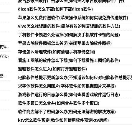
蒙古族歌曲软件广告怎么关(如何关闭蒙古族歌曲软件广告)
ader软件)
dicon软件怎么下载(如何下载dicon软件)
苹果怎么免费传送软件(苹果操作系统如何实现免费传送软件)
触屏软件值得信赖)
vivo怎么找误删的软件(简单有效的恢复误删的软件方法)
例的相关规定)
手机软件卡顿怎么处理掉(如何解决手机软件卡顿的问题)
苹果去除软件图标怎么关闭(关闭苹果去除软件图标)
运维软件市场报告怎么写(运维软件市场报告写作指南)
存储怎么清理软件(如何清理手机存储空间)
方法)
看施工图纸的软件怎么下载(如何下载看施工图纸的软件)
蜜糖软件怎么进入(如何打开蜜糖软件)
苹果ipad怎么信任软件(解决苹果ipad无法安装应用问题的方法)
电脑软件总提示更新怎么办(不知道该如何应对电脑软件总提示
求字体软件怎么用图片(字体软件如何根据图片来寻找)
游戏软件运行的日志怎么看(如何查看游戏软件运行日志)
软件多窗口怎么合并(如何合并软件多个窗口)
软件商店解不了密码怎么办(密码无法解密的解决方案)
ktv怎么软件预定(教你如何使用软件预定ktv房间)