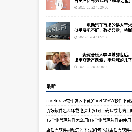
日出席伊林第12届「璀璨之星」.
电脑软件总提示更新怎么办(不知道
2023-05-22 16:20:50
花盼软件怎么添加好友(如何在花盼
安装的软件总是崩溃怎么办(为什么
电动汽车市场的供大于求
似乎屡见不鲜，数据显示，特斯..
exe软件下载怎么打开(如何打开下载
2023-05-04 14:52:58
app怎么卸载更新软件(卸载更新软
蜜糖软件怎么进入(如何打开蜜糖软
资深音乐人李坤城辞世后，
出争夺遗产风波，李坤城的儿子..
ps软件怎么让人物有影子(ps软件
2023-05-30 09:38:26
电脑双系统软件迁移怎么弄(电脑双
苹果电脑触控怎么关闭软件(关闭软
最新
plc软件安装不了怎么办(解决PLC
coreldraw软件怎么下载(CorelDRAW软件下载
qq空间软件怎么发语音(如何在qq
贸易公司怎么管理软件销售(软件销
a6企业管理软件怎么用(a6企业管理软件的使用
软件怎么去掉后缀(如何通过软件去
唐伯虎软件视频怎么下载(如何下载唐伯虎软件视
看施工图纸的软件怎么下载(如何下