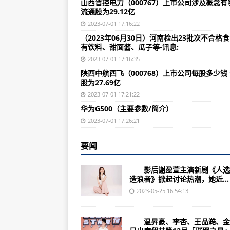
山西晋控电力（000767）上市公司涉及概念有
苹果qq怎么使用分享软件(苹果qq
流通股为29.12亿
自己怎么打开软件(打开软件的方法
2023-07-01 17:16:22
（2023年06月30日）河南检出23批次不合格
航旅纵横软件怎么退票(航旅纵横软
有饮料、甜面酱、瓜子等-讯息:
长城协会软件怎么下载(长城协会软
2023-07-01 17:16:35
陕西中航西飞（000768）上市公司每股多少钱
金蝶软件怎么没有中文(金蝶软件缺
股为27.69亿
cdr软件怎么结合图片(cdr软件中
2023-07-01 17:21:22
华为G500（主要参数/简介）
求字体软件怎么用图片(字体软件如
2023-07-01 17:26:21
不看软件怎么炒股(炒股不需要依赖
nx软件怎么移动(如何在nx软件中轻
要闻
苹果桌面软件怎么对齐(苹果桌面软
影后谢盈萱主演新剧《人选
造浪者》掀起讨论热潮，她近...
手机抖店怎么用打单软件(手机抖店
2023-05-25 16:54:13
请问苹果怎么下载软件(苹果下载软
ps软件总是死机怎么办(如何解决p
温昇豪、李杏、王品澔、金