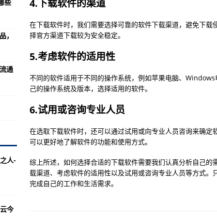
4.下载软件的渠道
哪些
分享软件的使用方法)
)
在下载软件时，我们需要选择可靠的软件下载渠道，避免下载
择官方渠道下载较为安全稳定。
食品，
件退票流程)
件下载方式简介)
5.考虑软件的适用性
 流通
少中文版本)
不同的软件适用于不同的操作系统，例如苹果电脑、Window
如何结合图片)
己的操作系统及版本，选择适用的软件。
何根据图片来寻找)
6.试用或咨询专业人员
软件)
在选取下载软件时，还可以通过试用或向专业人员咨询来确定
松移动)
可以更好地了解软件的功能和使用方式。
件如何实现对齐)
之人-
综上所述，如何选择合适的下载软件需要我们认真分析自己的
的打单软件使用方法)
载渠道、考虑软件的适用性以及试用或咨询专业人员等方式。
完成自己的工作和生活需求。
件的方法)
s软件频繁死机的问题)
云今