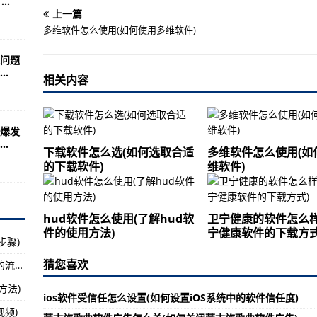
..
该如何应对电脑软件总提示更新)
上一篇
软件中添加好友)
多维软件怎么使用(如何使用多维软件)
安装的软件总是崩溃)
问题
.
的exe软件)
相关内容
件的正确方法)
件)
爆发
.
制作人物影子的方法)
下载软件怎么选(如何选取合适
多维软件怎么使用(如
的下载软件)
维软件)
系统软件迁移步骤详解)
件的方法有哪些)
hud软件怎么使用(了解hud软
卫宁健康的软件怎么样
软件安装失败的方法)
件的使用方法)
宁健康软件的下载方式
步骤)
空间软件中发语音)
猜您喜欢
流氓软件怎么卸载电脑上(如何正确卸载电脑上的流氓软件)
售管理的最佳实践)
方法)
掉文件后缀名)
ios软件受信任怎么设置(如何设置iOS系统中的软件信任度)
频)
载看施工图纸的软件)