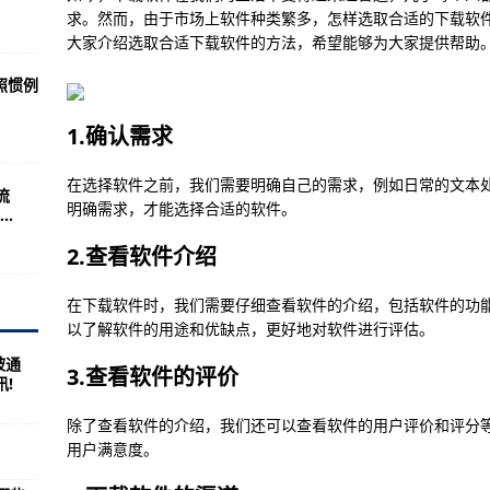
方法)
求。然而，由于市场上软件种类繁多，怎样选取合适的下载软
大家介绍选取合适下载软件的方法，希望能够为大家提供帮助
件下载教程)
照惯例
法)
固的限制)
1.确认需求
多个窗口)
在选择软件之前，我们需要明确自己的需求，例如日常的文本
流
件)
明确需求，才能选择合适的软件。
.
骤)
2.查看软件介绍
实用的软件工程)
在下载软件时，我们需要仔细查看软件的介绍，包括软件的功
大啊)
以了解软件的用途和优缺点，更好地对软件进行评估。
能自动提醒)
被通
3.查看软件的评价
!
件看直播的方式)
看游戏软件运行日志)
除了查看软件的介绍，我们还可以查看软件的用户评价和评分
用户满意度。
使用技巧)