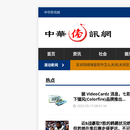
中华侨讯网
首页
资讯
社会
娱
安卓网络弹窗软件怎么关闭(关闭安
滚动新闻
购物软件主题怎么变成绿色(购物软
热点
佳顺进销存软件怎么删除(如何删除
据 VideoCardz 消息，七
苹果12手机怎么传输软件(苹果12
下镭风(Colorfire)品牌推出...
软件商店解不了密码怎么办(密码无
2023-05-13 08:01:34
小爱同学怎么创造一个软件(如何让
近8战豪取7胜的鹈鹕状况绝
越狱软件怎么降级(如何成功降级越
但若想在季后赛走得更远，不可..