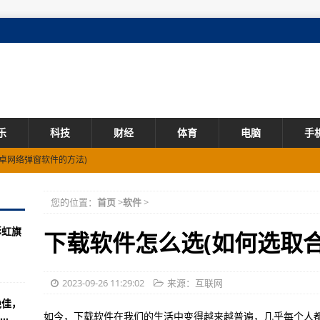
乐
科技
财经
体育
电脑
手
卓网络弹窗软件的方法)
件主题如何变成绿色)
您的位置：
首页
>
软件
>
佳顺进销存软件)
彩虹旗
手机传输软件的方法)
下载软件怎么选(如何选取
法解密的解决方案)
小爱同学创造一个软件)
2023-09-26 11:29:02
来源：互联网
佳，
狱软件)
.
如今，下载软件在我们的生活中变得越来越普遍，几乎每个人