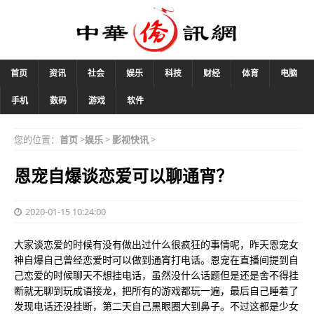
首页
资讯
社会
娱乐
科技
财经
体育
电脑
手机
数码
游戏
软件
您的位置：
首页
>
娱乐
>
影视快讯
>
恩宠自爆谈恋爱可以聊通宵？
2020-01-15 10:24:00
大家谈恋爱的时候有没有做出过什么很疯狂的事情呢，昨天恩宠女
神自爆自己曾经恋爱时可以做到通宵打电话。恩宠在直播间提到自
己恋爱的时候聊天不想挂电话，虽然没什么话题但是还是舍不得挂
断就无聊到玩成语接龙，把所有的游戏都玩一遍，最后自己睡着了
发现电话还没挂断，第二天自己黑眼圈大到鼻子。不过这都是少女