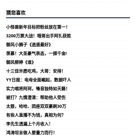
猜您喜欢
小怪兽新年目标把粉丝放在第一！
3200万票大战！哦哥出手阿扎获胜
御风小狮子《逍遥最好》
羡慕！大圣豪气表态，一掷千金!
御风柳婷《谁》
十三佳许愿吃鸡，大哥：安排！
YY日报：电母全面崛起，数据吓人
实力唱将阿珂，嗓音独特如天籁！
被打？九情澄清：帮助他人受伤
太狠，哈哈、团座双双豪刷30万
有些人直播不为钱，真相为何？
李先生透漏上个月收入！
鸿涛坦言做人要量力而行！