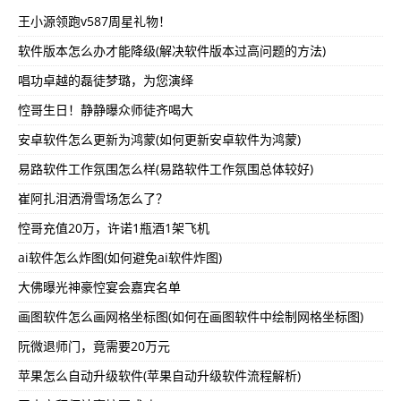
王小源领跑v587周星礼物！
软件版本怎么办才能降级(解决软件版本过高问题的方法)
唱功卓越的磊徒梦璐，为您演绎
悾哥生日！静静曝众师徒齐喝大
安卓软件怎么更新为鸿蒙(如何更新安卓软件为鸿蒙)
易路软件工作氛围怎么样(易路软件工作氛围总体较好)
崔阿扎泪洒滑雪场怎么了？
悾哥充值20万，许诺1瓶酒1架飞机
ai软件怎么炸图(如何避免ai软件炸图)
大佛曝光神豪悾宴会嘉宾名单
画图软件怎么画网格坐标图(如何在画图软件中绘制网格坐标图)
阮微退师门，竟需要20万元
苹果怎么自动升级软件(苹果自动升级软件流程解析)