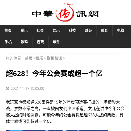
首页
资讯
社会
娱乐
科技
财经
体育
电脑
手机
数码
游戏
软件
您的位置：
首页
>
娱乐
>
影视快讯
>
超628！今年公会赛或超一个亿
2021-11-17 15:08:00
老玩家也都知道628事件是15年的年度预选赛打出的一场精彩大
战，票数非常之高，一直被网友们津津乐道。文儿在讲述今年公会
赛大战的时候透露，可能今年的公会赛将超越628大战的票数，具
体金额或可能超过一个亿。