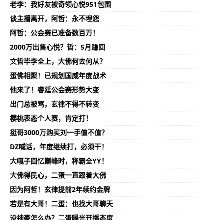
老李：我好友被奇领心悦951包围
谈主播离开，阿哲：永不埋怨
阿哲：公会赛已准备数百万！
2000万出售心悦？哲：5月赚回
文哲毕李全上，大佛何去何从？
蛋佛相聚！已规划国威年度战术
他来了！睿廷公会赛形势大变
出门总被骂，玄律不得不转变
樱桃表态个人赛，肯定打！
挺哥3000万购买刘一手值不值？
DZ喊话，年度继续打，必须干！
大嘎子回忆巅峰时，称霸全YY！
大佛得民心，二蛋一直跟着大佛
因为阿哲！玄律提前2年续约金牌
若是有大哥！二蛋：也找大哥聊天
没神豪怎么办？二蛋曝光开播态度