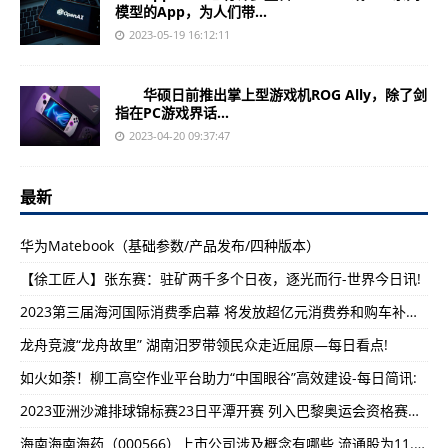
模型的App，为人们带...
2023-05-19 16:12:11
华硕日前推出掌上型游戏机ROG Ally，除了剑
指在PC游戏界话...
2023-04-20 09:37:47
最新
华为Matebook（基础参数/产品发布/四种版本）
【徐工匠人】张东赛：驻矿两千多个日夜，逐光而行-世界今日讯!
2023第三届海河国际消费季启幕 将发放超亿元消费券和购车补贴—全球速看
龙舟竞渡“龙舟故里” 湖南汨罗带领民众走近屈原—每日看点!
如火如荼！柳工高空作业平台助力“中国眼谷”高效建设-每日简讯:
2023亚洲沙滩排球锦标赛23日平潭开赛 列入巴黎奥运会资格赛体系—环球速读
海南海南海药（000566）上市公司涉及概念有哪些 流通股为11.65亿