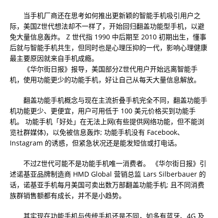
当手机厂商还在思考如何推出更新颖的智能手机吸引用户之
际，美国Z世代想法却不一样了，开始回归翻盖功能型手机，以避
免大量信息轰炸。 Z 世代指 1990 中后期至 2010 初期出生，懂事
后就与智能手机共生，但同时也是心理压抑的一代，影响心理健康
最主要原因就来自手机成瘾。
《华尔街日报》报导，美国部分Z世代用户开始远离智能手
机，使用功能更少的功能手机，好让自己从每天大量信息解放。
翻盖功能手机概念与现在主流折叠手机完全不同，翻盖功能手
机功能更少、更便宜，用户可用低于 100 美元价格买到功能手
机。 功能手机「好处」在无法上网(有些提供网络功能，但不能浏
览社群媒体)，以免被信息轰炸; 功能手机没有 Facebook、
Instagram 的诱惑，但紧急状况还是能发短信或打电话。
不过Z世代可能不是功能手机唯一消费者。 《华尔街日报》引
述诺基亚品牌制造商 HMD Global 营销总监 Lars Silberbauer 的
话，诺基亚手机每月美国可卖出数万部翻盖功能手机; 且不同消费
族群销售额都有成长，并不是小趋势。
其实现在功能手机与传统手机还是不同，如多有蓝牙、4G 及