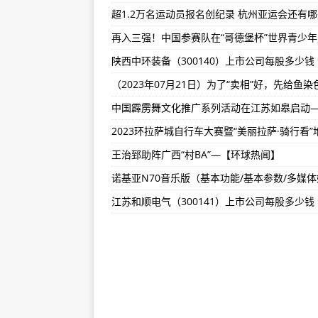
《雪云》全片于海南岛取景 青年
琼瑶创作演唱会 古巨基、殷正洋将
艾尔帕西诺女友怀孕了 孩子成年他1
王治郅助阵广西“村BA”—【环球热闻】