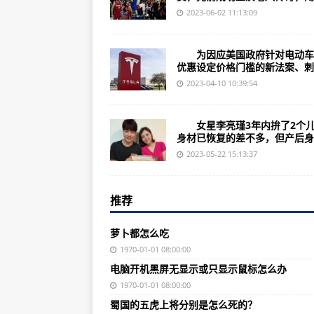
想帮76人赢球！富尔茨自信能提供
2023-06-02 11:13:09
知名女模李平惊传癌逝！生前瞒病
为因应美国政府针对电动车
吴姗儒3月刚产子！复工突然宣布“
优惠设定价格门槛的新法案、刺..
到底多挺胡瓜？谢忻素颜无酬爆内幕
2023-04-10 10:39:54
曾爆失智症神隐！74岁叶启田罕露
女星李亮瑾3年内拚了2个儿
陈庭妮放闪了！与胡宇威日本街头
身材已恢复的差不多，但产后身..
李佳颖恋人圣地被求婚！放闪秀婚
2023-05-22 15:13:37
瑞恩·高斯林遭批演肯尼太老 亲曝
推荐
66岁李亚明帅气现身！爆料李玉玺
比詹姆斯还难守？掘金王牌大锁赞
萝卜都怎么吃
东冠战况诡谲多变 G7破千万观看
1970-01-01 08:00:00
电脑开机黑屏无显示或只显示鼠标怎么办
NBA总冠军赛首战2日开打 热火
1970-01-01 08:00:00
朝凯尔特人球迷挑衅引议论 热火阿
蜀国的五虎上将分别是怎么死的？