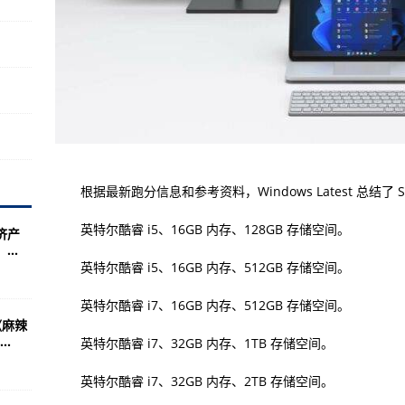
没伪装被赞太抢眼
回：会被A柱收掉
平安！宝宝模样太萌了
黑马”
饺、要签名
要牵拖他
根据最新跑分信息和参考资料，Windows Latest 总结了 Surfa
出 惊人近况曝光
蛋糕成了亮点
英特尔酷睿 i5、16GB 内存、128GB 存储空间。
济产
..
不舍叹：没有青春
英特尔酷睿 i5、16GB 内存、512GB 存储空间。
病逝！享寿77岁
英特尔酷睿 i7、16GB 内存、512GB 存储空间。
景惊人遭起底
麻辣
.
英特尔酷睿 i7、32GB 内存、1TB 存储空间。
实仅三位团员开唱
红 职棒球员转战音乐剧老婆成贵人
英特尔酷睿 i7、32GB 内存、2TB 存储空间。