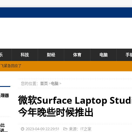
乐
科技
财经
体育
电脑
手
网飞紧急回应了
您的位置：
首页
>
电脑
>
民宿恍如一梦
处理器
名单放松了
微软Surface Laptop St
改当神医、何润东久违5年再剃发！
今年晚些时候推出
火退休
场比
·斯波尔斯特拉休息室喊话振奋人心
2023-04-09 22:29:51
来源：IT之家
...