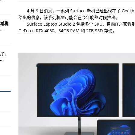
战力：若当年愿意等我
4 月 9 日消息，一系列 Surface 新机已经出现在了 Geekben
情走秀 网友悲痛证实了
给出的信息，该系列机型可能会在今年晚些时候推出。
减税
Surface Laptop Studio 2 包括多个 SKU，目前IT之家
重大决定”：我是不是疯了？
.
GeForce RTX 4060、64GB RAM 和 2TB SSD 存储。
 揭回归主持真相
脸了 惊人近况曝光
子，
互拍 曝旅游最重要目的
.
戒嫁小9岁男友杨先生
接演原因太心酸
第一次喊爸
巴特勒：他无所不能
创收视新纪录
全力围堵掘金约基奇
舍哥曝光原因