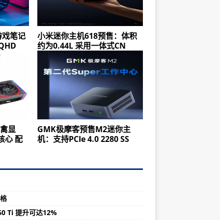
6游戏笔记
小米迷你主机618预售：体积
QHD
约为0.44L 采用一体式CN
猛禽显
GMK极摩客预售M2迷你主
核心 配
机：支持PCIe 4.0 2280 SS
价格
60 Ti 提升可达12%