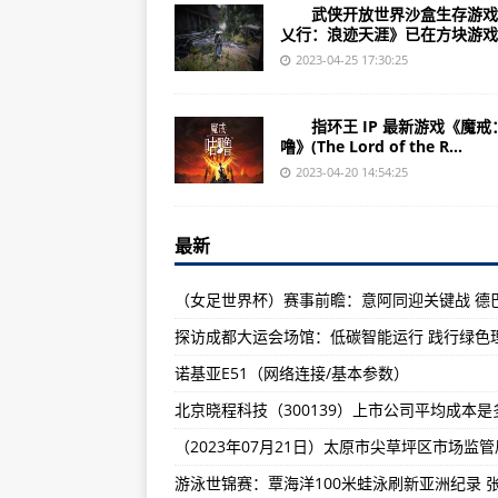
巨石强森自爆！去年夏天和冯迪索
武侠开放世界沙盒生存游戏
乂行：浪迹天涯》已在方块游戏..
超人现身《闪电侠》！网友少女爆
2023-04-25 17:30:25
安溥手术解痛叹人工椎间盘比钻石
真金不怕火炼！约基奇大三元灭热
指环王 IP 最新游戏《魔戒
噜》(The Lord of the R...
掘金G1团队大爆发！104：93辗
2023-04-20 14:54:25
热火完全守不住！掘金多点轰炸、冠
热火传奇19次闯冠军战！跨半世纪
最新
NBA总冠军战今开始 冠军胜负未知
昔日与掘金爆严重冲突 热火主帅
约基奇屡缴大三元超吸眼睛 影片
诺基亚E51（网络连接/基本参数）
林志玲哭了！妈妈病情快速恶化掩
张玉嬿仙气飘飘首度合作游安顺 大
检察官陈汉章化身美女 变女声高唱
后天才生日！杨丞琳已吃4个蛋糕 