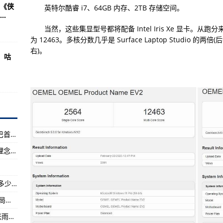
大复合
《侠
英特尔酷睿 i7、64GB 内存、2TB 存储空间。
.
料：亨利卡维尔
当然，这些集显型号都将配备 Intel Iris Xe 显卡。从跑
贵
为 12463。多核分数几乎是 Surface Laptop Studio 的两
右)。
火掘金夺冠军战首胜
：咕
压热火
军赛G1半场17分领先
拼第10冠
（女足世界杯）赛事前瞻：意阿同迎关键战 德巴首秀当取胜—【全球播资讯】
斯波尔斯特拉说：在珠穆朗玛峰也奉陪
探访成都大运会场馆：低碳智能运行 践行绿色理念—环球视讯!
浏览量仅次詹姆斯和柯瑞
面爆泪：她不认得我了
北京晓程科技（300139）上市公司平均成本是多少 流通股为2.34亿
赞对方好自在
（2023年07月21日）太原市尖草坪区市场监管局开展食品生产企业及小作坊专项监督检查-环球通讯!
日文歌
游泳世锦赛：覃海洋100米蛙泳刷新亚洲纪录 张雨霏100米蝶泳头名晋级—当前热门
紧抱李荣浩爱意浓浓