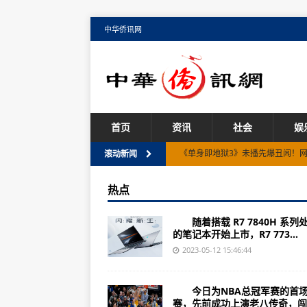
中华侨讯网
首页
资讯
社会
娱
《单身即地狱3》未播先爆丑闻！
滚动新闻
蔡淑臻冷艳变发 恋爱宁缺勿滥
热点
节目《光露营就很忙了》 林心如开
随着搭载 R7 7840H 系列
安心亚接到工作很紧张！看到前辈
的笔记本开始上市，R7 773...
金庸《飞狐外传》经典翻拍！邢菲
2023-05-12 15:46:44
4年2度闯冠军赛！巴特勒计划在热
今日为NBA总冠军赛的首
热火队老八传奇争冠！主帅埃里克
赛，先前成功上演老八传奇，闯进