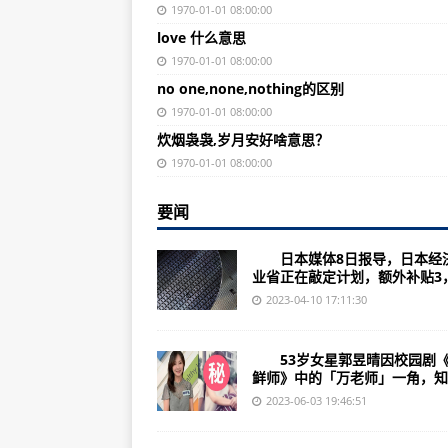
现身二女儿许韶恩毕业餐会 徐熙娣
1970-01-01 08:00:00
love 什么意思
春水堂惊见《鬼灭》反派！网友神
1970-01-01 08:00:00
恭喜！冒险王惟毅喜获麟儿 母子
no one,none,nothing的区别
困惑是准歌王！林泰羽自认为是“大
1970-01-01 08:00:00
炊烟袅袅,岁月安好啥意思？
林青霞化身小粉丝 请偶像莫言吃水
1970-01-01 08:00:00
突晒超音波照 杨绣惠驳斥猜测：不
要闻
淡出演艺圈9年！观月雏乃突宣布复
林明祯庆祝33岁生日宣布当妈妈 
日本媒体8日报导，日本经
业省正在敲定计划，额外补贴3，.
张菲20岁带球闪嫁 公开当年旧照
2023-04-10 17:11:30
老戏骨男星塞尔吉奥·卡尔德龙早上
徐凯希结束9个月单身！新男友背
53岁女星郭昱晴因校园剧《
鲜师》中的「万老师」一角，知..
金智秀惊传缺席日本演唱会 官方证
2023-06-03 19:46:51
《车贞淑医生》帅气男二闵旴赫爆