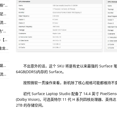
超1.2万名运动员报名创纪录 杭州亚运会还有哪些“最”—视焦点讯!
导演邬浪的首部剧情长片
再入三强！中国参赛队在“哥德堡杯”世界青少年足球锦标赛斩获季军—实时
重现经典歌曲
陕西中环装备（300140）上市公司每股多少钱 流通股为4.23亿
01岁
（2023年07月21日）为了“卖相”好，先给鱼染色“美颜”？查处！-天天动态:
中国霹雳舞文化推广系列活动在江苏如皋启动—【环球新要闻】
2023环拉萨城自行车大赛暨“美丽拉萨·骑行看”堆龙德庆绕圈赛正式开赛—今日讯!
诺基亚N70音乐版（基本功能/基本参数/多媒体娱乐）
不出意外的话，这个 SKU 将是有史以来最强的 Surfac
64GB(DDR5)内存的 Surface。
江苏和顺电气（300141）上市公司每股多少钱 流通股为1.97亿
按照微软一贯操作来看，新机除了核心规格可能都维持不
初代 Surface Laptop Studio 配备了 14.4 英寸 Pix
(Dolby Vision)，可选英特尔 11 代 H 系列四核处理器、英伟达
2TB 的存储空间。