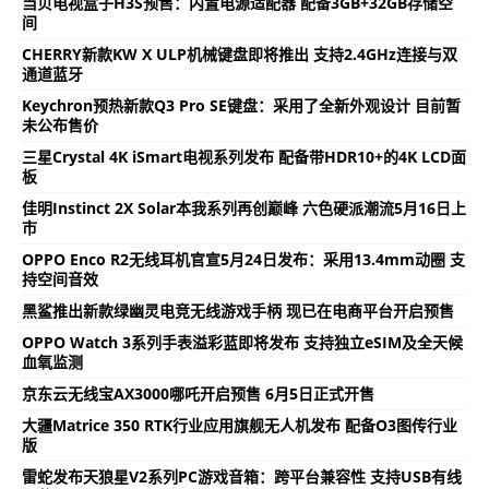
当贝电视盒子H3S预售：内置电源适配器 配备3GB+32GB存储空
间
CHERRY新款KW X ULP机械键盘即将推出 支持2.4GHz连接与双
通道蓝牙
Keychron预热新款Q3 Pro SE键盘：采用了全新外观设计 目前暂
未公布售价
三星Crystal 4K iSmart电视系列发布 配备带HDR10+的4K LCD面
板
佳明Instinct 2X Solar本我系列再创巅峰 六色硬派潮流5月16日上
市
OPPO Enco R2无线耳机官宣5月24日发布：采用13.4mm动圈 支
持空间音效
黑鲨推出新款绿幽灵电竞无线游戏手柄 现已在电商平台开启预售
OPPO Watch 3系列手表溢彩蓝即将发布 支持独立eSIM及全天候
血氧监测
京东云无线宝AX3000哪吒开启预售 6月5日正式开售
大疆Matrice 350 RTK行业应用旗舰无人机发布 配备O3图传行业
版
雷蛇发布天狼星V2系列PC游戏音箱：跨平台兼容性 支持USB有线