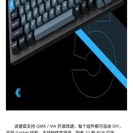
该键盘支持 QMK / VIA 开源改键，每个组件都可自由 DIY，
采用 Gasket 结构，支持轴体热插拔，配有 22 种 RGB 灯效。