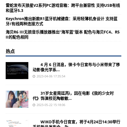
雷蛇发布天狼星V2系列PC游戏音箱：跨平台兼容性 支持USB有线
和蓝牙5.3
Keychron推出新款R1蓝牙机械键盘：采用轻薄机身设计 支持蓝
牙/有线两种连接方式
海贝R6 III无损音乐播放器推出“海军蓝”版本 配色与海贝FC4、R5
II的配色相同
热点
4 月 6 日消息，徕卡今日宣布与小米带来了移
动影像光学系...
2023-04-06 17:35:54
31岁女星简廷芮i，因在电影《我的少女时
代》饰演校花陶敏敏...
2023-05-22 15:18:06
WIKO手机今日官宣，将于4月24日14:30举行
手机新品发布会，为...