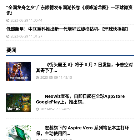
“全国龙舟之乡”广东顺德发布国潮长卷《顺峰游龙图》—环球微资
讯!
2023-06-29 11:30:44
低碳新星！中联重科推出新一代增程式旋挖钻机-【环球快播报】
2023-06-29 11:31:27
要闻
《街头霸王 6》将于 6 月 2 日发售，卡普空对
其寄予了...
2023-05-09 11:45:13
Neowiz宣布，自即日起在全球AppStore
GooglePlay上，推出旗...
2023-05-17 16:40:51
宏碁旗下的 Aspire Vero 系列笔记本主打环
保，主动使用回...