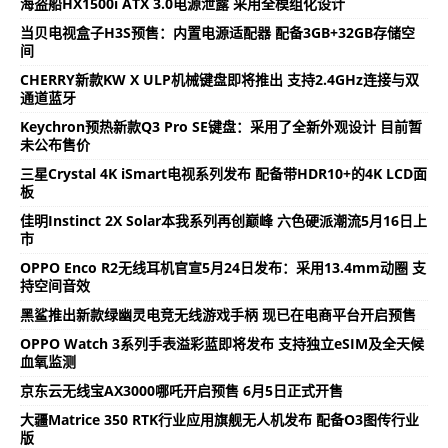
海盗船HX1500i ATX 3.0电源泄露 采用全模组化设计
当贝电视盒子H3S预售：内置电源适配器 配备3GB+32GB存储空
间
CHERRY新款KW X ULP机械键盘即将推出 支持2.4GHz连接与双
通道蓝牙
Keychron预热新款Q3 Pro SE键盘：采用了全新外观设计 目前暂
未公布售价
三星Crystal 4K iSmart电视系列发布 配备带HDR10+的4K LCD面
板
佳明Instinct 2X Solar本我系列再创巅峰 六色硬派潮流5月16日上
市
OPPO Enco R2无线耳机官宣5月24日发布：采用13.4mm动圈 支
持空间音效
黑鲨推出新款绿幽灵电竞无线游戏手柄 现已在电商平台开启预售
OPPO Watch 3系列手表溢彩蓝即将发布 支持独立eSIM及全天候
血氧监测
京东云无线宝AX3000哪吒开启预售 6月5日正式开售
大疆Matrice 350 RTK行业应用旗舰无人机发布 配备O3图传行业
版