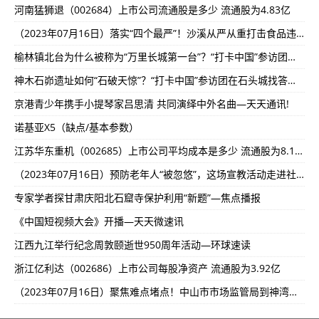
河南猛狮退（002684）上市公司流通股是多少 流通股为4.83亿
（2023年07月16日）落实“四个最严”！沙溪从严从重打击食品违法违规行为-每日速讯:
榆林镇北台为什么被称为“万里长城第一台”？“打卡中国”参访团一探究竟—环球快资讯
神木石峁遗址如何“石破天惊”？“打卡中国”参访团在石头城找答案—当前热点-
京港青少年携手小提琴家吕思清 共同演绎中外名曲—天天通讯!
诺基亚X5（缺点/基本参数）
江苏华东重机（002685）上市公司平均成本是多少 流通股为8.14亿
（2023年07月16日）预防老年人“被忽悠”，这场宣教活动走进社区-世界今日讯!
专家学者探甘肃庆阳北石窟寺保护利用“新题”—焦点播报
《中国短视频大会》开播—天天微速讯
江西九江举行纪念周敦颐逝世950周年活动—环球速读
浙江亿利达（002686）上市公司每股净资产 流通股为3.92亿
（2023年07月16日）聚焦难点堵点！中山市市场监管局到神湾镇调研指导-每日热门: