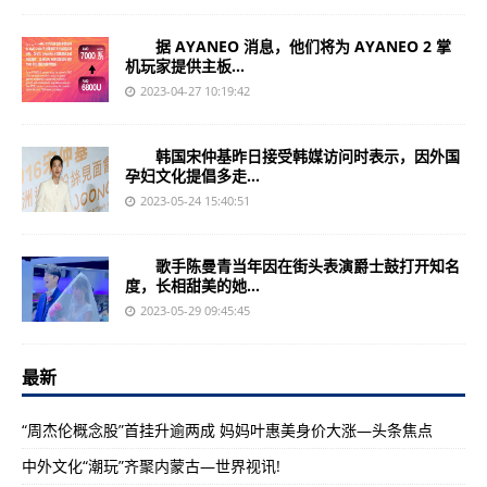
据 AYANEO 消息，他们将为 AYANEO 2 掌
机玩家提供主板...
2023-04-27 10:19:42
韩国宋仲基昨日接受韩媒访问时表示，因外国
孕妇文化提倡多走...
2023-05-24 15:40:51
歌手陈曼青当年因在街头表演爵士鼓打开知名
度，长相甜美的她...
2023-05-29 09:45:45
最新
“周杰伦概念股”首挂升逾两成 妈妈叶惠美身价大涨—头条焦点
中外文化“潮玩”齐聚内蒙古—世界视讯!