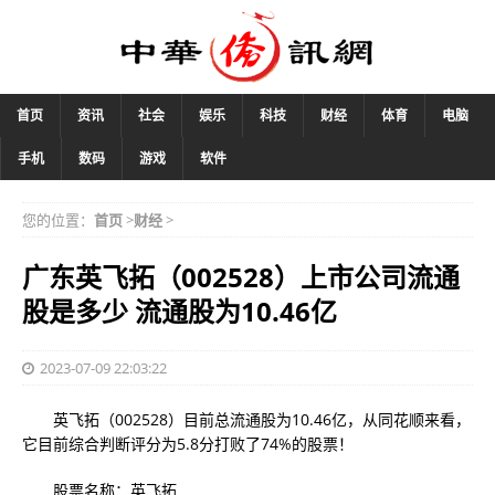
首页
资讯
社会
娱乐
科技
财经
体育
电脑
手机
数码
游戏
软件
您的位置：
首页
>
财经
>
广东英飞拓（002528）上市公司流通
股是多少 流通股为10.46亿
2023-07-09 22:03:22
英飞拓（002528）目前总流通股为10.46亿，从同花顺来看，
它目前综合判断评分为5.8分打败了74%的股票！
股票名称：英飞拓