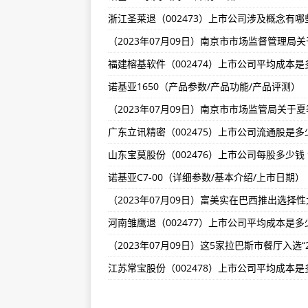
浙江天邦食品（002124）上市公司
中新人物｜董宝石：来自东北的《
（2023年07月03日）澳新拟批准
诺基亚1650（产品参数/产品功能/产品评测）
（2023年07月05日）俄罗斯对
诺基亚C7-00（详细参数/基本介绍/上市日期）