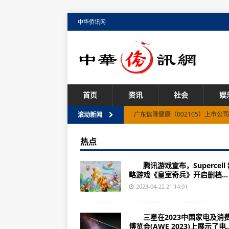
中华侨讯网
首页
资讯
社会
娱
广东信隆健康（002105）上市公司
滚动新闻
（2023年07月04日）巴巴多斯将
热点
华为E398（主要性能/重要参数/
腾讯游戏宣布，Supercell
广东莱宝高科（002106）上市公司
略游戏《皇室奇兵》开启删档...
（2023年07月04日）欧亚经济联
2023-04-22 21:14:01
山东沃华医药（002107）上市公司
三星在2023中国家电及消
（2023年07月04日）新西兰拟
博览会(AWE 2023)上展示了电..