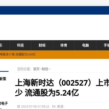
乐
科技
财经
体育
电脑
手
每股多少钱 流通股为3.69亿
在2024年12月之前停止进口含有反式脂肪的食品-天天热门:
您的位置：
首页
>
财经
>
保修信息）
 新策
流通股是多少 流通股为7.04亿
上海新时达（002527）
盟拟使用电子兽医认证-热点!
少 流通股为5.24亿
流通股是多少 流通股为5.63亿
费电子
制订国家有机标准-【当前热闻】
2023-07-09 21:58:22
来源：
.