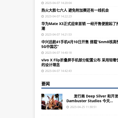
浙江三维通信（002115）上市公司
2023-04-07 14:20:04
热火大胜七六人 避免附加赛还有一线机会
（2023年07月04日）巴拉圭拟制
2023-04-07 14:22:23
上海中国海诚（002116）上市公司
华为Mate X3正式迎来首销 一经开售便掀起了
潮
华为视频（内容矩阵/平台介绍/技
2023-04-07 14:21:53
（2023年07月04日）新加坡实
中兴远航41手机4月10日开售 搭载“6nm8核高
5G中国芯”
山东东港股份（002117）上市公司
2023-04-07 14:40:18
（2023年07月04日）瑞典发布2
vivo X Flip折叠屏手机部分配置公布 采用轻
的设计理念
李天恩（相关报道/人物简介）
2023-04-07 14:42:43
吉林紫鑫药业（002118）上市公司
（2023年07月04日）注意！进
要闻
浙江韵达股份（002120）上市公司
发行商 Deep Silver 和开
Dambuster Studios 今天...
（2023年07月04日）存在窒息风
2023-04-25 11:30:51
华为C8650+（基本功能/基本参数