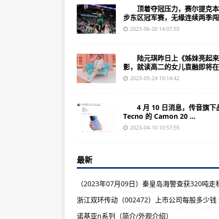
广东科陆电子（002121）上市公司
顶着夺冠压力，赛尔提克本
步东区冠军赛，无缘连续两季闯..
（2023年07月04日）欧盟通报我
2023-06-20 14:07:55
柳工路基施工全面解决方案-环球热
浙江天马股份（002122）上市公司
陆元琪昨日上《姊妹亮起来
影，就读高二的女儿袁融即将在..
湘约非洲丨中联矿机亮相南非五大行业
2023-05-24 10:14:42
（2023年07月04日）我国出口
【集团新闻】中集入选首批中国企业
4 月 10 日消息，传音旗下
Tecno 的 Camon 20 ...
华为时间管理法（作者简介/内容简
2023-04-10 10:57:55
辽宁梦网科技（002123）上市公司
（2023年07月03日）澳新拟批准转基
最新
天新动态:
中集集团2023年HSE现场专题交
碧水秀美 山峦如黛 俯瞰华夏大地
诺基亚n系列（简介/外观介绍）
大型乐舞诗画《国韵·匠心》融合经