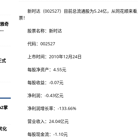
/多媒体支持能力）
新时达（002527）目前总流通股为5.24亿，从同花顺来看
每股多少钱 流通股为16.72亿
票！
雅奇
求所有的食品公司需要每年进行模拟召回-热点!
.
股票名称：新时达
每股净资产 流通股为10.53亿
代码：002527
变更了进口复合产品许可证中的批准成分表-世界微资讯!
上市时间：2010年12月24日
平均成本是多少 流通股为24.52亿
正式
每股净资产：4.55元
发布酒精饮料和含酒精食品标签标准-【天天播资讯】
每股收益：-0.07元
涉及概念有哪些 流通股为4.75亿
净利润：-0.43亿元
拟修订果酱和果冻产品技术标准法规-环球热门:
a2掌
净利润增长率：-133.66%
涉及概念有哪些 流通股为9.77亿
营业收入：24.04亿元
优化
施进口食品等进口商品电子信息处理法规-消息!
每股现金流：-1.10元