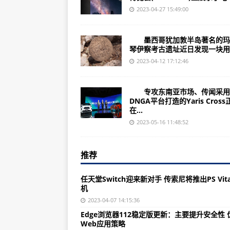
华为G6（产品外观设计/基本参数
2023-04-27 15:49:00
河北沧州明珠（002108）上市公司
墨西哥犹加敦半岛著名的玛
（2023年07月04日）新西兰要
琴伊察考古遗址近日发现一块用..
陕西兴化股份（002109）上市公司
2023-04-12 17:12:46
（2023年07月04日）澳大利亚
专攻东南亚市场、传闻采用
福建三钢闽光（002110）上市公司
DNGA平台打造的Yaris Cross
在...
华为Y511（包装清单/规格参数）
2023-05-16 11:48:52
（2023年07月04日）澳大利亚
山东威海广泰（002111）上市公司
推荐
（2023年07月04日）摩尔多瓦
任天堂Switch迎来新对手 传索尼将推出PS Vit
华为G630（核心卖点/产品简介）
机
湖南ST天润（002113）上市公司
2023-04-07 14:15:36
Edge浏览器112稳定版更新：主要提升安全性 
（2023年07月04日）美国拟实
Web应用策略