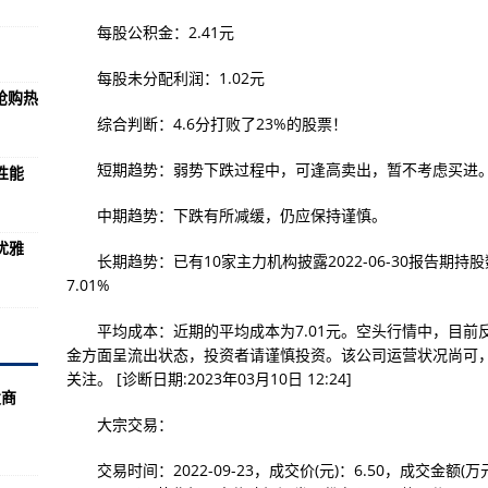
每股净资产 流通股为6.94亿
每股公积金：2.41元
订部分食品中β-胡萝卜素的使用规定-全球最新:
每股未分配利润：1.02元
平均成本是多少 流通股为4.16亿
抢购热
术优势）
综合判断：4.6分打败了23%的股票！
施电子卫生和植物检疫证书查询服务-热点!
短期趋势：弱势下跌过程中，可逢高卖出，暂不考虑买进
性能
每股多少钱 流通股为5.45亿
中期趋势：下跌有所减缓，仍应保持谨慎。
022年食品安全控制报告-世界新资讯:
奢优雅
长期趋势：已有10家主力机构披露2022-06-30报告期持股
7.01%
平均成本是多少 流通股为12.81亿
平均成本：近期的平均成本为7.01元。空头行情中，目前
口香蕉脆片检出苯并芘超标-天天观天下!
金方面呈流出状态，投资者请谨慎投资。该公司运营状况尚可
关注。 [诊断日期:2023年03月10日 12:24]
平均成本是多少 流通股为28.15亿
发商
险 爱尔兰召回从我国进口的梅冻-当前视讯!
大宗交易：
/拍照功能）
交易时间：2022-09-23，成交价(元)：6.50，成交金额(万元