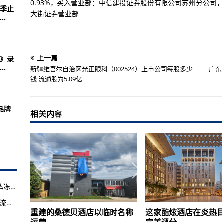
平均成本是多少 流通股为13.99亿
0.93%，买入营业部：中信建投证券股份有限公司苏州分公
季止
大街证券营业部
.
国出口红豆沙不合格-世界观焦点:
资讯!
流通股是多少 流通股为19.82亿
上一篇
》录
.
建材展BIG 5-焦点热门:
新疆维吾尔自治区光正眼科（002524）上市公司每股多少
广东
钱 流通股为5.09亿
太平洋褶柔鱼和章鱼在荷兰遭扣留-世界热消息:
案例研究基地名单-环球热点!
品牌
相关内容
介）
每股多少钱 流通股为6.68亿
因大肠杆菌K-12 MG1655 INB-2FL_03用于生产2′-岩藻糖基乳糖-天
（2023年07月09日）秦皇岛海警查获320吨走私冻品-全球快看:
流研讨会在洛阳顺利召开-世界新资讯:
浙江双环传动（002472）上市公司每股多少钱 流通股为6.82亿
湖光山色景如画—现场直击!
重建的桑德贝酒店以临时名称
这家酷炫酒店在炎热
典与流行打造国风视听盛宴—热门观点 |