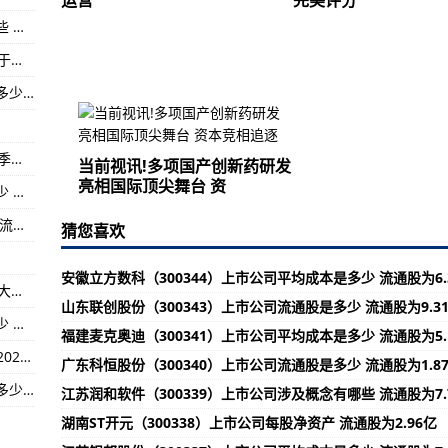
运营
完美评分
浙江圣莱退（002473）上市公司涉及概念有哪些 流通股为1.60亿
涉及概念有哪些 流通股为15.37亿
（2023年07月09日）南京市市场监督管理局关于关于江苏省市场监督管理局通告不合格食品处置情况的公告（2023年第15期）-全球热文:
电梯战神》，是一个努力的人—当前消息!
福建榕基软件（002474）上市公司平均成本是多少 流通股为4.92亿
转基因大豆品系MON94313用于食品-天天滚动:
我国某食品公司产品实施强化实验室检测-当前时讯:
（2023年07月09日）南京市市场监管局关于夏季食品专项抽检情况的通告（2023年第25期）-环球视讯!
当前视讯!多项国产创新药研发
亮相国际顶尖舞台 资
广东立讯精密（002475）上市公司流通股是多少 流通股为71.11亿
山东宝莫股份（002476）上市公司每股多少钱 流通股为6.12亿
猜您喜欢
安徽立方数科（300344）上市公司平均成本是多少 流通股为6.
（2023年07月09日）富美实在巴西推出选择性大豆除草剂Reator®(异噁草松)-世界热点评!
山东联创股份（300343）上市公司流通股是多少 流通股为9.3
河南雏鹰退（002477）上市公司平均成本是多少 流通股为19.81亿
福建麦克奥迪（300341）上市公司平均成本是多少 流通股为5.
（2023年07月09日）这5家拉巴斯市餐厅入选“2022年拉美百佳餐厅”-当前短讯!
广东科恒股份（300340）上市公司流通股是多少 流通股为1.8
江苏常宝股份（002478）上市公司平均成本是多少 流通股为6.19亿
江苏润和软件（300339）上市公司涉及概念有哪些 流通股为7.
湖南ST开元（300338）上市公司每股净资产 流通股为2.96亿