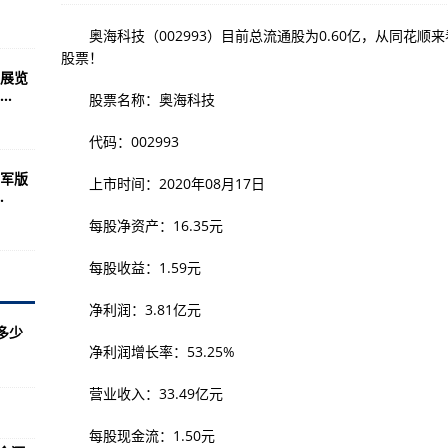
 5》游戏 进一步丰富NPC的基本背景
奥海科技（002993）目前总流通股为0.60亿，从同花顺来
分为最低、推荐和极致三种档位
股票！
展览
修复《最后生还者 Part 1》的BUG
.
股票名称：奥海科技
256GB版本售价1899元
代码：002993
4发布 新增剪贴板功能开关控制及部分bug问题修复
军版
上市时间：2020年08月17日
五月升级适配计划公布：覆盖Find X3、一加11等多款机型
.
GB内存版本今日开售 搭载高通骁龙888处理器
每股净资产：16.35元
：根据用户偏好移除非必要功能/特性
每股收益：1.59元
6G 1TB和i7 32G 1TB两种版本
净利润：3.81亿元
0/Mate10满血复活
多少
净利润增长率：53.25%
戏技术，进一步升级移动游戏体验
标准版搭载骁龙7+ Gen 2芯片
营业收入：33.49亿元
5月25日登陆任天堂Switch与Xbox平台
每股现金流：1.50元