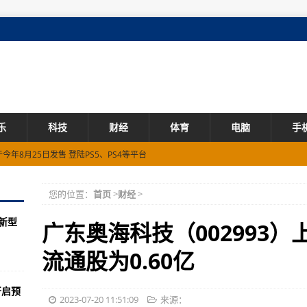
乐
科技
财经
体育
电脑
手
年8月25日发售 登陆PS5、PS4等平台
chrom版 零售价8.8万元起
您的位置：
首页
>
财经
>
chrom版 零售价8.8万元起
款新型
版本 具有GNOME和KDE Plasma桌面环境
广东奥海科技（002993
高约70小时电池续航
流通股为0.60亿
》将于8月25日正式发售 放出新作角色雪女
开启预
式首销 75英寸版本版本7999元
2023-07-20 11:51:09
来源：