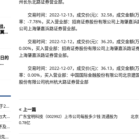
时为AI产品召聘新人才
州长乐北路证券营业部。
电3 不止换接口
交易时间：2022-12-13，成交价(元)：32.58，成交金额(万元
率：-7.78%，买入营业部：招商证券股份有限公司上海肇嘉
one 6两倍！
战，
公司上海肇嘉浜路证券营业部。
...
交易时间：2022-12-12，成交价(元)：36.20，成交金额(万元
.1英寸巨屏
0.00%，买入营业部：招商证券股份有限公司上海肇嘉浜路
半年发布
上海肇嘉浜路证券营业部。
日的
.
640元
交易时间：2022-12-07，成交价(元)：36.13，成交金额(万元
骁龙888
率：0.00%，买入营业部：中国国际金融股份有限公司北京
股份有限公司杭州杭大路证券营业部
面屏 下黑边仅2.33mm
ltra只排第二
（2023年06月29日）河南省市场监督管理局关于23批次食品不合格情况的通告（2023年第23期）-全球关注:
国产器件
上一篇
（成都大运纪事）蓉港公益足球赛举行 唱金曲为大运会助力—环球时讯
广东宝明科技（002992）上市公司每股多少钱 流通股为
北京
 APP完美运行
0.78亿
女篮亚洲杯：中国女篮三连胜晋级四强 获世界杯及奥运资格赛参赛权—每日精选
：不涨价 靠软件优化影像
广东女子高尔夫公开赛首轮曾莉棋王梓萱并列领先—环球视讯!
登场！安兔兔跑分超136万，再创安卓阵营新高