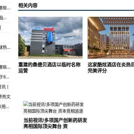
相关内容
湖南中兵红箭（000519）上市公司涉及概念有哪些 流通股为13.92亿
 iPhone 15更实用
（2023年06月29日）湖北省市场监督管理局食品安全监督抽检信息公告（2023年第10期）-【当前热闻】
 14 广电发力了
门
年8月25日发售 登陆PS5、PS4等平台
1:3不敌塞尔维亚队，中国女排遭遇三连败—环球热资讯!
重建的桑德贝酒店以临时名称
这家酷炫酒店在炎热
湖北长航凤凰（000520）上市公司涉及概念有哪些 流通股为10.12亿
运营
完美评分
（2023年06月29日）湖南省市场监督管理局关于800批次食品安全抽样检验情况的通告(2023年第11期)-全球微资讯!
资讯丨
界热文
57岁法国攀岩运动员再攀张家界百龙天梯 172米用时65分钟—【全球新要闻】
当前视讯!多项国产创新药研发
亮相国际顶尖舞台 资