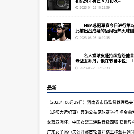
相机预计将在 5 月初发...
Dropbox拟裁员16%削减成本 同
2023-04-26 10:28:59
天天实时:iPhone 15 Pro支持雷
今日热搜:iPhone 15 Pro最厚达iPh
NBA总冠军赛今日进行第2
此前出战成疑的迈阿密热火球侧翼
Lyft为削减成本 将裁员逾千人
2023-06-05 10:19:35
环球热点!苹果大尺寸iPad曝光：14
【独家】华为Mate 60大曝光 下
名人堂球皮蓬持续抱怨他昔
老战友乔丹，他在节目中说：「..
环球时讯:华为P60可支持5G了 只要
2023-05-29 17:52:33
环球讯息:荣耀新平板曝光：13寸屏+
环球微资讯!真我11系列曝光：旗舰曲
最新
热点!米粉选最喜欢的手机：小米13 U
当前消息!曝小米手机 将大量采用
当前最新:安卓成功跑上iOS模拟器！
全球观焦点:三星S24 Ultra曝光
世界热文:天玑9200+ 5月10日