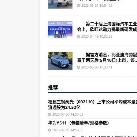
开发者用ChatGPT改造《上古卷轴
2023-05-21 10:54:02
《红霞岛》游戏配置要求公布：共
第二十届上海国际汽车工业
AMD发布23.4.3 WHQL驱动更新 
会上，欣旺达动力携最新研发成..
荣耀今日凌晨上线V8平板电脑 8GB+
2023-04-19 10:52:29
华为小艺输入法测试版1.1.5.20
据官方消息，比亚迪海豹冠
OPPO ColorOS 13.1正式版
将于两天后(5月10日)上市，该..
荣耀X40 GT 手机 8GB+128
2023-05-08 17:33:41
微软测试Edge浏览器一项新功能
推荐
联想小新mini主机开启预售：共有i5 1
世界热资讯!鸿蒙3再添13款设备：P2
福建三钢闽光（002110）上市公司平均成本是
流通股为24.52亿
全球即时看!高通推出全新硬核游
2023-07-05 14:58:02
全球速讯:小米神机官宣5月9日发布：
华为Y511（包装清单/规格参数）
宝可梦游戏《磁带妖怪》正式发售 将于
2023-07-05 14:58:02