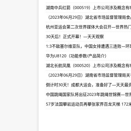
【世界新视野】苹果iOS 17新功能曝光
世界今头条!2000多就能买iPhone
杭州亚运会第二次世界媒体大会召开—世界热
《装甲核心6 ：境界天火》宣布将于今
30天后！正式开幕！—天天观察
华为U8120（功能参数/产品简介）
倒计时30天！成都大运会，准备好了—天天最
中国跳绳国家队将出征2023年跳绳世锦赛—世