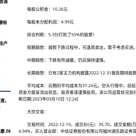
和含酒
手机市场首位 高端市场份额明显提升跻身TOP3
每股公积金：10.26元
15成本增长两成！
每股未分配利润：4.99元
哪些
版和越野玩家版 预售价为109.8万元
已曝光：为北极蓝、碳灰色、棉花白以及珊瑚色
综合判断：5.3分打败了55%的股票！
果冻产
反超安卓
短期趋势：弱势下跌过程中，可逢高卖出，暂不考虑买进
i 6快4倍
中期趋势：下跌有所减缓，仍应保持谨慎。
幕、边框比iPhone 14 Pro窄
长期趋势：已有2家主力机构披露2022-12-31报告期持股数据
光 整体类似于海豹
下骁龙8 gen 2！
平均成本：近期的平均成本为37.24元。空头行情中，目
资金方面呈流出状态，投资者请谨慎投资。该公司运营状况良好
999起
断日期:2023年03月10日 12:24]
报道，
.
了！ 不限速
大宗交易：
涨
交易时间：2022-12-19，成交价(元)：35.70，成交金额(万
年增逾4倍
康 Z8
4.94%，买入营业部：中信证券股份有限公司福州湖东路证