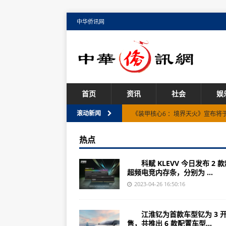
中华侨讯网
首页
资讯
社会
娱
《装甲核心6 ：境界天火》宣布将于今
滚动新闻
徕卡昨日正式发布全新腕表ZM Mono
热点
徕卡昨日正式发布全新腕表ZM Mono
科赋 KLEVV 今日发布 2 
blendOS 2系统发布：拥有两种官方
超频电竞内存条，分别为 ...
雷蛇旋风黑鲨V2专业版耳机发布 最
2023-04-26 16:50:16
AVG游戏《美少女万华镜异闻 雪女
江淮钇为首款车型钇为 3 
华为智慧屏S3 Pro系列今日上午正
售，共推出 6 款配置车型...