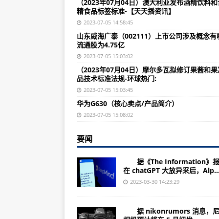
（2023年07月04日）澳大利亚发布酒精饮料
每日观点:OPPO跃居2023年国内
精食品标签标准-【天天播资讯】
每日头条!涨价不可避免：iPhone 
2023-07-05 14:58:45
山东威海广泰（002111）上市公司涉及概念有
比亚迪仰望U8最新消息：现推出豪华
流通股为4.75亿
谷歌Pixel 7a手机四种颜色均
2023-07-05 15:03:02
（2023年07月04日）摩尔多瓦拟修订果酱和
环球今日报丨iPhone15 Pro接口
品技术标准法规-环球热门:
环球视讯!华为首测Wi-Fi 7：比Wi-F
2023-07-05 15:03:45
华为G630（核心卖点/产品简介）
全球快看:小米14配置曝光：采用华星屏
2023-07-05 15:08:02
新款比亚迪宋PLUS DM-i实车曝
全球微动态丨新旗舰焊门员2499元拿
要闻
焦点精选!vivo X Fold2今日首销：8
据《The Information》
在 chatGPT 大放异采后，Alp..
视讯!iPhone 15标配USB-C：定
2023-03-30 14:23:29
当前报道:高通骁龙8 Gen3性能暴
电动汽车销售强劲 比亚迪Q1净利
据 nikonrumors 消息，尼