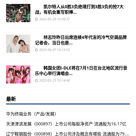
凯尔特人从0胜3负绝境打到3胜3负的抢7大
战，有机会重写职棒...
2023-05-29 15:09:37
林志玲昨日出席连续4年代言的冷气空调品牌
记者会，当日也是...
2023-06-07 10:13:52
韩国女团I-DLE将在7月1日在台北地区流行音
乐中心举行演唱会...
2023-05-23 15:14:40
最新
华为终端业务（产品/发展）
天津津滨发展（000897）上市公司每股净资产 流通股为16.17亿
辽宁鞍钢股份（000898）上市公司涉及概念有哪些 流通股为79.41亿