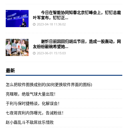
今日在智能协同知春北京钉峰会上，钉钉总裁
叶军宣布，钉钉正...
2023-04-18 11:36:02
谢忻日前因回归胡瓜节目，造成一股轰动，网
友纷纷敲碗希望她...
2023-06-01 15:15:03
最新
怎么把软件图换成别的(如何更换软件界面的图标)
亮瞎眼，绝版气球大量出现！
于利与保时捷畅谈，化解误会！
七夜哥宾利内饰曝光，告诫粉丝！
赵小磊乱斗不敌屌丝乐惜败