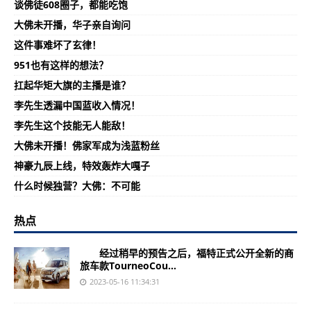
谈佛徒608圈子，都能吃饱
大佛未开播，华子亲自询问
这件事难坏了玄律！
951也有这样的想法？
扛起华矩大旗的主播是谁？
李先生透漏中国蓝收入情况！
李先生这个技能无人能敌！
大佛未开播！佛家军成为浅蓝粉丝
神豪九辰上线，特效轰炸大嘎子
什么时候独营？大佛：不可能
热点
经过稍早的预告之后，福特正式公开全新的商
旅车款TourneoCou...
2023-05-16 11:34:31