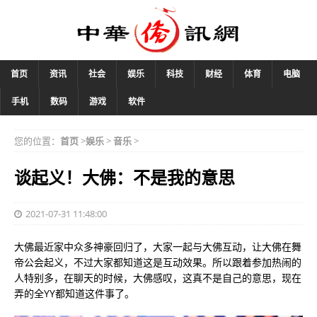
首页
资讯
社会
娱乐
科技
财经
体育
电脑
手机
数码
游戏
软件
您的位置：
首页
>
娱乐
>
音乐
>
谈起义！大佛：不是我的意思
2021-07-31 11:48:00
大佛最近家中众多神豪回归了，大家一起与大佛互动，让大佛在舞
帝公会起义，不过大家都知道这是互动效果。所以跟着参加热闹的
人特别多，在聊天的时候，大佛感叹，这真不是自己的意思，现在
弄的全YY都知道这件事了。