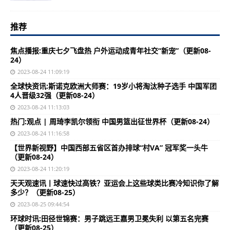
推荐
焦点播报:重庆七夕飞盘热 户外运动成青年社交“新宠”（更新08-
24）
2023-08-24 11:09:19
全球快资讯:斯诺克欧洲大师赛：19岁小将淘汰种子选手 中国军团
4人晋级32强（更新08-24）
2023-08-24 11:13:03
热门:观点 | 周琦李凯尔领衔 中国男篮出征世界杯（更新08-24）
2023-08-24 11:16:58
【世界新视野】中国西部五省区首办排球“村VA” 冠军奖一头牛
（更新08-24）
2023-08-24 11:20:19
天天观速讯丨球速快过高铁？亚运会上这些球类比赛冷知识你了解
多少？（更新08-25）
2023-08-25 09:44:54
环球时讯:田径世锦赛：男子跳远王嘉男卫冕失利 以第五名完赛
（更新08-25）