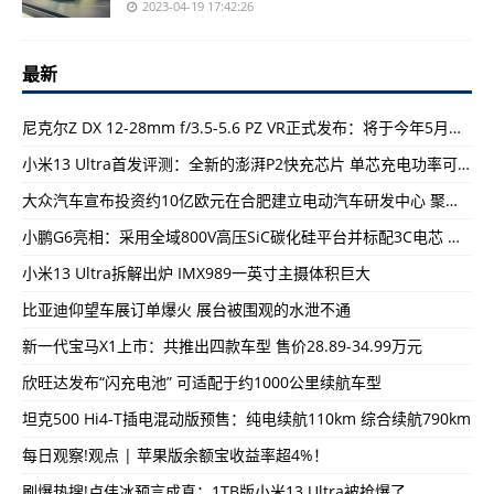
2023-04-19 17:42:26
最新
尼克尔Z DX 12-28mm f/3.5-5.6 PZ VR正式发布：将于今年5月中旬开售 售价2599元
小米13 Ultra首发评测：全新的澎湃P2快充芯片 单芯充电功率可达90W
大众汽车宣布投资约10亿欧元在合肥建立电动汽车研发中心 聚焦智能网联电动汽车
小鹏G6亮相：采用全域800V高压SiC碳化硅平台并标配3C电芯 续航高达755km
小米13 Ultra拆解出炉 IMX989一英寸主摄体积巨大
比亚迪仰望车展订单爆火 展台被围观的水泄不通
新一代宝马X1上市：共推出四款车型 售价28.89-34.99万元
欣旺达发布“闪充电池” 可适配于约1000公里续航车型
坦克500 Hi4-T插电混动版预售：纯电续航110km 综合续航790km
每日观察!观点 | 苹果版余额宝收益率超4%！
刷爆热搜!卢伟冰预言成真：1TB版小米13 Ultra被抢爆了