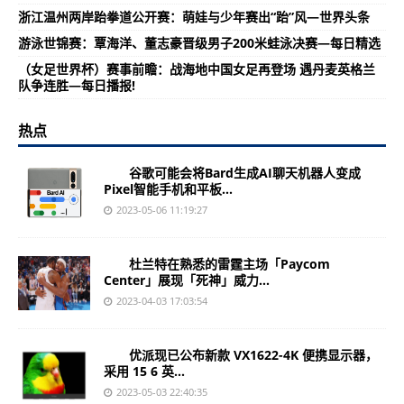
浙江温州两岸跆拳道公开赛：萌娃与少年赛出“跆”风—世界头条
游泳世锦赛：覃海洋、董志豪晋级男子200米蛙泳决赛—每日精选
（女足世界杯）赛事前瞻：战海地中国女足再登场 遇丹麦英格兰
队争连胜—每日播报!
热点
谷歌可能会将Bard生成AI聊天机器人变成
Pixel智能手机和平板...
2023-05-06 11:19:27
杜兰特在熟悉的雷霆主场「Paycom
Center」展现「死神」威力...
2023-04-03 17:03:54
优派现已公布新款 VX1622-4K 便携显示器，
采用 15 6 英...
2023-05-03 22:40:35