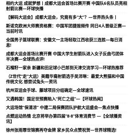
相约大运 成就梦想丨成都大运会首场比赛开赛 中国队6名队员亮相
射箭比赛—环球快播
【解码大运会】成都大运会，究竟有多“大”？—世界热头条丨
斯诺克欧洲大师赛资格赛：中国军团捷报频传 同日4人晋级正赛—
当前时讯
全国男子篮球联赛：安徽文一主场轻取江西收获三连胜—每日消
息!
成都大运会首场比赛开赛 中国大学生射箭队进入女子反曲弓团体
半决赛—全球热点评!
石榴籽一家亲 新疆和田足球小巴郎到天津交流学习—环球热推荐
（Z世代“走”大运）美籍华裔射箭选手吴沛琳：最爱大熊猫和中国
传统文化 想尝试兔头—资讯
杭州亚运会手球、藤球项目分组确定—全球速讯
又遇韩国！国足世预赛陷入“死亡之组”—【环球热闻】
大运场馆“保清凉” 中建二局保赛团队护航大运盛会—焦点快播
点燃运动热情 北京将举办第四届“8·8”体育消费节 —【全球播资
讯】
徐州张雨霏世锦赛再夺金牌 家乡民众点赞祝贺—世界球精选!