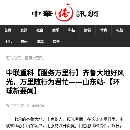
首页
资讯
社会
娱乐
科技
财经
体育
电脑
手机
数码
游戏
软件
您的位置：
首页
>
资讯
>
中联重科【服务万里行】齐鲁大地好风
光，万里随行为君忙——山东站-【环
球新要闻】
2023-07-19 14:46:34
七月的齐鲁大地，山色怡人，风光秀丽，在这炎炎夏日里，中
联重科心系山东客户，用服务吹开炎夏，用感恩诠释责任。近日，