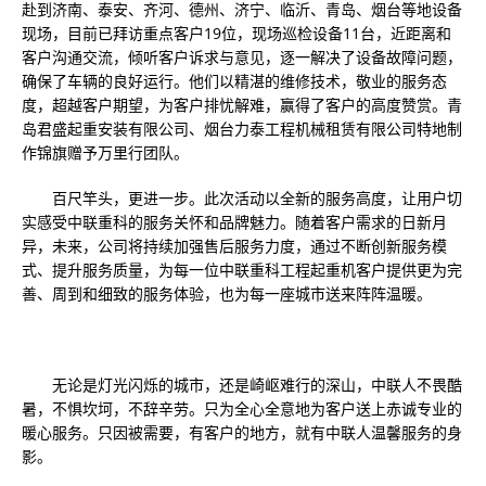
赴到济南、泰安、齐河、德州、济宁、临沂、青岛、烟台等地设备
现场，目前已拜访重点客户19位，现场巡检设备11台，近距离和
客户沟通交流，倾听客户诉求与意见，逐一解决了设备故障问题，
确保了车辆的良好运行。他们以精湛的维修技术，敬业的服务态
度，超越客户期望，为客户排忧解难，赢得了客户的高度赞赏。青
岛君盛起重安装有限公司、烟台力泰工程机械租赁有限公司特地制
作锦旗赠予万里行团队。
百尺竿头，更进一步。此次活动以全新的服务高度，让用户切
实感受中联重科的服务关怀和品牌魅力。随着客户需求的日新月
异，未来，公司将持续加强售后服务力度，通过不断创新服务模
式、提升服务质量，为每一位中联重科工程起重机客户提供更为完
善、周到和细致的服务体验，也为每一座城市送来阵阵温暖。
无论是灯光闪烁的城市，还是崎岖难行的深山，中联人不畏酷
暑，不惧坎坷，不辞辛劳。只为全心全意地为客户送上赤诚专业的
暖心服务。只因被需要，有客户的地方，就有中联人温馨服务的身
影。