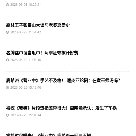
2023-06-01 10:29:21
森林王子张泰山大谈与老婆恋爱史
2023-05-29 21:51:42
名牌丝巾误当毛巾！阿季狂夸擦汗好赞
2023-05-29 11:05:10
鹿希派《营业中》手艺不及格！ 遭炎亚纶问：在煮巫师汤吗？
2023-05-26 15:12:46
被挖《我猜》片段遭指差异很大！周晓涵承认：发生了车祸
2023-05-26 15:01:14
尴尬过程曝光！《营业中》鹿希派一问三不知