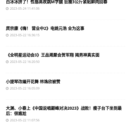
白冰冰拼了！性感高衩跳M字腿 狂瘦3公斤紧贴鲜肉回春
2023-05-24 11:41:06
庹宗康《嗨！ 营业中2》电姚元浩 全为这事
2023-05-22 16:36:15
《全明星运动会3》王品澔聚会贺军翔 揭男神真实面
2023-05-22 16:20:50
小提琴改编开花舞 林逸欣被赞
2023-05-22 16:05:09
大渊、小春上《中国说唱巅峰对决2023》战败！瘦子台下坐到最
后：很尴尬
2023-05-22 11:07:56