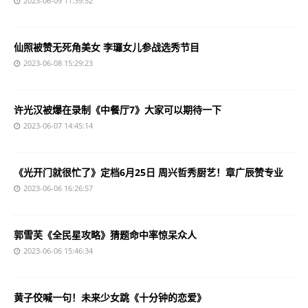
2023-06-09 11:39:52
仙照被赞无死角美女 李㼈女儿参战选秀节目
2023-06-08 15:29:23
许光汉被爆在录制《中餐厅7》大家可以期待一下
2023-06-07 14:45:14
《光开门就很忙了》定档6月25日 周兴哲秀厨艺！章广辰赞专业
2023-06-06 16:26:57
郭雪芙《全民星攻略》猜题命中率惊呆众人
2023-06-06 15:46:34
黄子佼喊一句！未来少女跳《十分钟的恋爱》