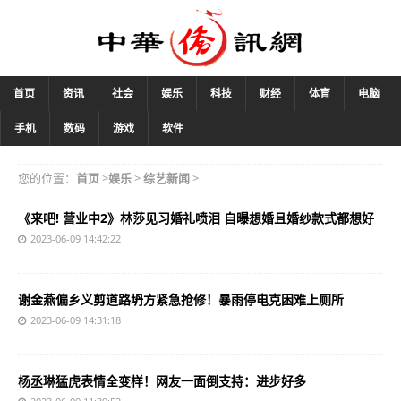
首页
资讯
社会
娱乐
科技
财经
体育
电脑
手机
数码
游戏
软件
您的位置：
首页
>
娱乐
>
综艺新闻
>
《来吧! 营业中2》林莎见习婚礼喷泪 自曝想婚且婚纱款式都想好
2023-06-09 14:42:22
谢金燕偏乡义剪道路坍方紧急抢修！暴雨停电克困难上厕所
2023-06-09 14:31:18
杨丞琳猛虎表情全变样！网友一面倒支持：进步好多