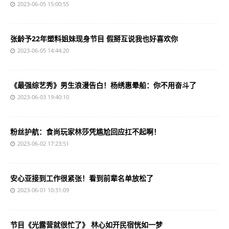
2023-06-05 15:00:55
张龄予22年塑料姐妹现身节目 假掰互说我也好喜欢你
2023-06-05 14:44:20
《最强综艺秀》男生浪漫告白！杨绣惠晕船：你不用奋斗了
2023-06-03 19:40:10
粉丝护航：食尚玩家林莎凭尴尬回应扛不起啊！
2023-06-02 17:23:51
安心亚接到工作很紧张！看到前辈名单放松了
2023-06-01 10:31:09
节目《光露营就很忙了》 林心如开民宿恍如一梦