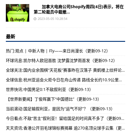
加拿大电商公司Shopify周四(4日)表示，将在
第二轮裁员中裁撤...
2023-05-05 10:28:54
最新
热门:观点 | 中新人物 | Fly——来日尚漫长（更新09-12）
环球讯息:凯尔特人欧冠首胜 沈梦露沈梦雨首发（更新09-12）
全球关注:国内业余围棋“天花板”赛事昨在汉落子 黄鹤楼上纹枰论道角逐“王中王”（更新09-12）
全球信息:杭州亚运会火炬今日在舟山传递 路线全长约10.9公里（更新09-13）
世界快讯:中国男足0:1不敌叙利亚（更新09-13）
【世界新要闻】丁俊晖赢下“中国德比”（更新09-13）
当前滚动:国足输叙利亚，是因为“运气不好”？（更新09-13）
今日看点:不敌“苦主”叙利亚！留给国足的时间真不多了（更新09-13）
天天资讯:香港公开羽毛球锦标赛揭幕 逾270名顶尖球手云集（更新09-13）