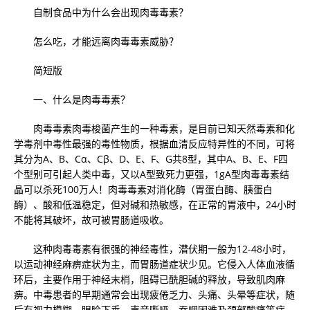
自制食品中为什么会出现肉毒毒素？
怎么吃，才能远离肉毒毒素威胁？
简短版
一、什么是肉毒毒素？
肉毒毒素肉毒梭菌产生的一种毒素，是目前已知天然毒素和化
学毒剂中毒性最强的毒性物质，根据血清反应特异性的不同，可将
其分为A、B、Cα、Cβ、D、E、F、G共8型，其中A、B、E、F四
个型别可引起人类中毒，又以A型致死力更强，1gA型肉毒毒素结
晶可以杀死100万人！肉毒毒素对消化酶（胃蛋白酶、胰蛋白
酶）、酸和低温稳定，但对碱和热敏感，在正常的胃液中，24小时
不能将其破坏，故可被胃肠道吸收。
这种肉毒毒素有很强的神经毒性，潜伏期一般为12-48小时，
以运动神经麻痹症状为主，而胃肠道症状少见。它侵入人体血液循
环后，主要作用于神经末梢，阻碍已酰胆碱的释放，导致肌肉麻
痹。中毒患者的早期通常会出现疲倦乏力、头痛、头晕等症状，随
后有视力模糊、眼睑下垂、声音嘶哑、吞咽困难及颈部酸痛等症