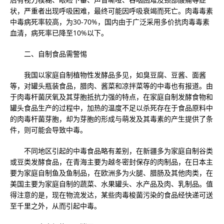
状，严重者出现呼吸困难，最终可能因呼吸衰竭而死亡。肉毒毒素
中毒病死率较高，为30-70%，国内由于广泛采用多价抗肉毒毒素
血清，病死率已降至10%以下。
二、自制食品需警惕
我国以家庭自制植物性发酵品多见，如臭豆腐、豆酱、面酱
等，对罐头瓶装食品，腊肉、酱菜和凉拌菜等的中毒也有报道。由
于肉毒杆菌厌氧及其芽胞抵抗力强的特点，在家庭自制发酵食物和
罐头食品生产的过程中，加热的温度不足以杀死存在于食品原料中
的肉毒杆菌芽胞，却为芽胞的形成与萌发及其毒素的产生提供了条
件，则可能会导致中毒。
不同地区引起的中毒食品略有差别，在新疆多为家庭自制谷类
或豆类发酵食品，在青海主要为越冬密封保存的肉制品，在日本主
要为家庭自制鱼及鱼制品，在欧洲多为火腿、腊肠及其他肉类，在
美国主要为家庭自制的蔬菜、水果罐头、水产品及肉、乳制品。值
得注意的是，现在物流发达，某些肉毒梭菌污染的食品经快递可送
至千里之外，从而引起中毒。