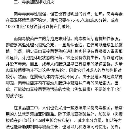
三、毒素加热即可消灭
肉毒毒素毒性很强，但它也有很明显的弱点：怕热。肉毒毒素
在高温环境里很不稳定，通常只要在75~85℃加热30分钟，或者
100℃加热10分钟就可以将它们破坏。
而肉毒梭菌产生的芽孢更难对付。肉毒梭菌芽孢抗热性很强，
即使是高温处理也很难杀死，一旦条件合适，它还可以继续生长繁
殖。当然，把少量肉毒梭菌芽孢吃进肚其实并没有直接摄入毒素那
么危险。芽孢是休眠状态的细菌，它还没有恢复生长，所以这时候
并没有毒素。而且，成年人的肠道里早已有稳定的肠道菌群，少量
肉毒梭菌芽孢斗不过这些“地头蛇”，因此它们对成人的危险性相对
较小。然而，在婴幼儿体内情况就不同了。由于肠道菌群还没站稳
脚跟，肉毒梭菌芽孢在婴幼儿肠道中繁殖并产毒的风险更大。因
此，可能被肉毒梭菌芽孢污染的食物（例如蜂蜜）不要给小于1岁
的孩子吃。
在食品加工中，人们也会采用一些方法来抑制肉毒梭菌，最常
用的方法就是添加亚硝酸盐。除了添加亚硝酸盐外，加酸剂（肉毒
梭菌在pH值低于4.5时生长会被抑制）、减少水分含量、加盐等方
法也能帮助抑制肉毒梭菌生长，也可以几种方法同时使用。另外，