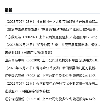
最新
（2023年07月23日）甘肃省甘州区北街市场监管所开展夏季饮料市场专项检查-世界快消息!
（聚焦中国高质量发展）“冷资源”撬动“热经济” 张家口做好后冬奥经济“答卷”—世界即时看!
广东欣旺达（300207）上市公司流通股是多少 流通股为17.28亿
（2023年07月23日）“短斤缺两”？查！东莞开展集贸市场、餐饮酒楼计量专项整治工作-快消息!
诺基亚638（网络连接/基本参数）
山东青岛中程（300208）上市公司涉及概念有哪些 流通股为6.87亿
（2023年07月23日）青岛企业首次进口新国标婴幼儿配方乳粉-【全球热闻】
辽宁森远股份（300210）上市公司每股多少钱 流通股为4.14亿
（2023年07月23日）香港食安中心呼吁市民不要饮用一批没有标示最佳食用日期的越南进口椰子水饮品-【时快讯】
诺基亚X9（网络连接/基本参数）
辽宁森远股份（300210）上市公司每股多少钱 流通股为4.14亿