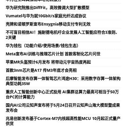
华为研究院推出DiffFit，高效微调大型扩散模型
Vumatel与华为就10Gbit/s家庭光纤达成协议
壳牌和诺顿罗斯宣布Ensygnia移动支付专利无效
不可盲目相信AI！施耐德电机吁企业发展人工智能应符合3准则、
2关键
华为钱包（功能介绍/使用场景/钱包生态）
Meta宣布AI训练与推理芯片计划 首款客制化芯片问世
苹果MR头盔预计6月发布 将带动元宇宙热度再起
首款3nm芯片是A17 传M3年底才会亮相
后摩智能发布存算一体智驾芯片鸿途H30：采用数字存算一体架构
典型功耗35W
重庆人工智能创新中心正式投用 AI集群总算力最高可相当于50万
台PC的计算能力
国内AI公司云知声宣布将于5月24日召开云知声山海大模型暨成果
发布会
兆易创新发布基于Cortex-M7内核超高性能MCU 10月起正式量产
供货