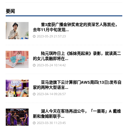
要闻
曾3度获广播金钟奖肯定的资深艺人陈凯伦，
去年11月中旬发现...
2023-05-29 21:57:23
陆元琪昨日上《姊妹亮起来》录影，就读高二
的女儿袁融即将在...
2023-05-24 10:14:42
亚马逊旗下云计算部门AWS周四(13日)发布自
家的两种大型语言...
2023-04-14 09:26:57
湖人今天在客场再战公牛，「一眉哥」A 戴维
斯和詹姆斯联手...
2023-03-30 11:23:45