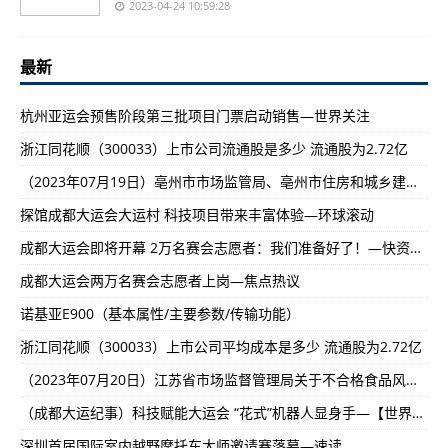
2023-04-24 10:59:28
最新
杭州亚运会预售阶段第三批项目门票启动销售—世界关注
浙江同花顺（300033）上市公司流通股是多少 流通股为2.72亿
（2023年07月19日）亳州市市场监管局、亳州市住房和城乡建设局召开建筑工地食堂食品安全风险会商会-天天微资讯!
探馆成都大运会大运村 科技项目带来丰富体验—环球滚动
成都大运会即将开幕 2万名赛会志愿者：我们准备好了！—快资讯丨
成都大运会两万名赛会志愿者上岗—焦点热议
诺基亚E900（基本属性/主要参数/传输功能）
浙江同花顺（300033）上市公司平均成本是多少 流通股为2.72亿
（2023年07月20日）江苏省市场监督管理局关于不合格食品风险控制及核查处置情况的通告（2023年第5期）-全球关注:
（成都大运纪事）科技赋能大运会 “花式”机器人显身手—【世界聚看点】
深圳首届国际室内越野摩托车大师邀请赛落幕—速读