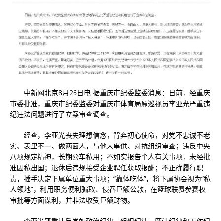
中新网北京8月26日电 据重庆市纪委监委消息：日前，经重庆
市委批准，重庆市纪委监委对重庆市体育局原巡视员李亚光严重违
纪违法问题进行了立案审查调查。
经查，李亚光丧失理想信念，背弃初心使命，对党不忠诚不老
实、表里不一、做两面人，与他人串供、对抗组织审查；违反中央
八项规定精神，长期公车私用；不如实报告个人有关事项，未经批
准因私出国；退休后违规接受企业聘任获取报酬；不正确履行职
责，插手决定下属单位重大事项；“靠体吃体”，将下属协会视为“私
人领地”，利用职务便利骗取、侵吞巨额公款，在篮球联赛参赛权
审批等方面谋利，并非法收受巨额财物。
李亚光严重违反党的政治纪律、组织纪律、廉洁纪律和工作纪