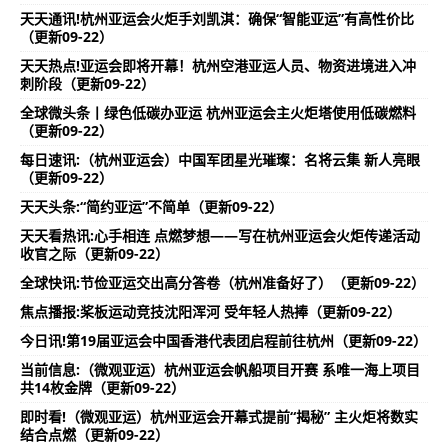
天天通讯!杭州亚运会火炬手刘凯淇：确保“智能亚运”有高性价比
（更新09-22）
天天热点!亚运会即将开幕！杭州空港亚运人员、物资进境进入冲
刺阶段（更新09-22）
全球微头条丨绿色低碳办亚运 杭州亚运会主火炬塔使用低碳燃料
（更新09-22）
每日速讯:（杭州亚运会）中国军团星光璀璨：名将云集 新人亮眼
（更新09-22）
天天头条:“简约亚运”不简单（更新09-22）
天天看热讯:心手相连 点燃梦想——写在杭州亚运会火炬传递活动
收官之际（更新09-22）
全球快讯:节俭亚运交出高分答卷（杭州准备好了）（更新09-22）
焦点播报:桨板运动竞技沈阳浑河 受年轻人热捧（更新09-22）
今日讯!第19届亚运会中国香港代表团启程前往杭州（更新09-22）
当前信息:（微观亚运）杭州亚运会帆船项目开赛 系唯一海上项目
共14枚金牌（更新09-22）
即时看!（微观亚运）杭州亚运会开幕式提前“揭秘” 主火炬将数实
结合点燃（更新09-22）