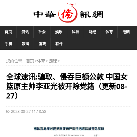
首页
资讯
社会
娱乐
科技
财经
体育
电脑
手机
数码
游戏
软件
您的位置：
首页
>
体育
>
足球
>
全球速讯:骗取、侵吞巨额公款 中国女
篮原主帅李亚光被开除党籍（更新08-
27）
2023-08-27 11:18:58