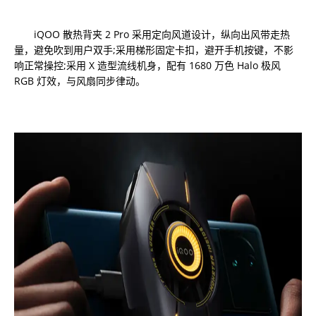
iQOO 散热背夹 2 Pro 采用定向风道设计，纵向出风带走热
量，避免吹到用户双手;采用梯形固定卡扣，避开手机按键，不影
响正常操控;采用 X 造型流线机身，配有 1680 万色 Halo 极风
RGB 灯效，与风扇同步律动。