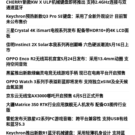
CHERRY新款KW X ULP机械键盘即将推出 支持2.4GHz连接与双
通道蓝牙
Keychron预热新款Q3 Pro SE键盘：采用了全新外观设计 目前暂
未公布售价
三星Crystal 4K iSmart电视系列发布 配备带HDR10+的4K LCD面
板
佳明Instinct 2X Solar本我系列再创巅峰 六色硬派潮流5月16日上
市
OPPO Enco R2无线耳机官宣5月24日发布：采用13.4mm动圈 支
持空间音效
黑鲨推出新款绿幽灵电竞无线游戏手柄 现已在电商平台开启预售
OPPO Watch 3系列手表溢彩蓝即将发布 支持独立eSIM及全天候
血氧监测
京东云无线宝AX3000哪吒开启预售 6月5日正式开售
大疆Matrice 350 RTK行业应用旗舰无人机发布 配备O3图传行业
版
雷蛇发布天狼星V2系列PC游戏音箱：跨平台兼容性 支持USB有线
和蓝牙5.3
Keychron推出新款R1蓝牙机械键盘：采用轻薄机身设计 支持蓝