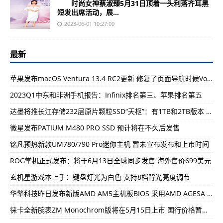
时尚女神蔡淑臻5月31日顶着一头利落齐耳黑
短发出席活动，展...
2023-06-01 10:27:09
最新
苹果发布macOS Ventura 13.4 RC2更新 修复了页面导航时候VoiceOver问题
2023Q1中东和非洲手机报告：Infinix排名第三、苹果排名第五
达墨将推长江存储232层原片颗粒SSD“天枢”：有1TB和2TB版本 速度达5000MB/s
微星发布PATIUM M480 PRO SSD 预计将在不久后发售
铭凡预热新款UM780/790 Pro迷你主机 暂未宣布发布和上市时间
ROG掌机正式发布：将于6月13日全球同步发售 海外售价699美元
玄机星游戏本上手：键盘灯光为白色 支持8档背光亮度调节
华擎科技昨日发布新版AMD AM5主机板BIOS 采用AMD AGESA PI1007核心版本
徕卡全新腕表ZM Monochrom版将在5月15日上市 国行价格暂未公布