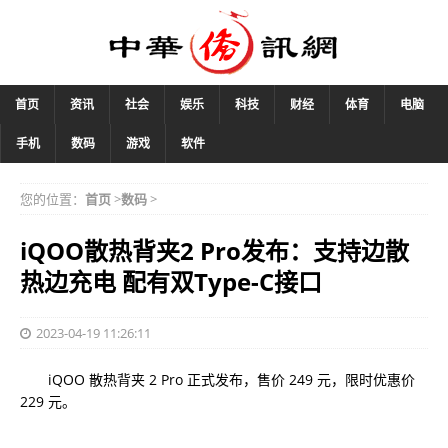
首页
资讯
社会
娱乐
科技
财经
体育
电脑
手机
数码
游戏
软件
您的位置：
首页
>
数码
>
iQOO散热背夹2 Pro发布：支持边散
热边充电 配有双Type-C接口
2023-04-19 11:26:11
iQOO 散热背夹 2 Pro 正式发布，售价 249 元，限时优惠价
229 元。