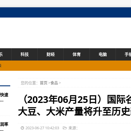
乐
科技
财经
体育
电脑
手
级
抵达新西兰和澳大利亚
您的位置：
首页
>
食品
>
 iMessage和呼叫支持
快速
镜摄像头将在高端占据主导地位
（2023年06月25日）国
.
Message及接打电话等功能
大豆、大米产量将升至历史新
cial Edition》7月6日下载版推出上市
润率
lkaFantasy》限时公测开幕
2023-06-27 10:42:03
来源：
.