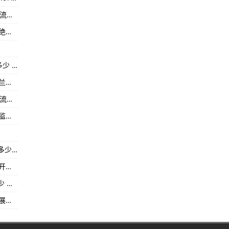
湖北永安药业（002365）上市公司每股多少钱 流通股为2.44亿
载MariSilicon支持的影像系统
（2023年07月08日）揭秘剩菜盲盒的雷区：你绝对不能错过的警示-全球通讯!
66VCS大底传感器、OIS光学防抖
双平台正式上市
四川*ST海核（002366）上市公司平均成本是多少 流通股为8.98亿
（2023年07月08日）香港食安中心：波兰小波兰省Krakowski区禽肉及禽类产品暂停进口-前沿资讯!
江苏康力电梯（002367）上市公司每股多少钱 流通股为5.25亿
（2023年07月08日）甘肃省临洮县龙门镇市场监管所全面加强“定西宽粉”产品质量提升行动-【环球热闻】
北京太极股份（002368）上市公司平均成本是多少 流通股为5.88亿
（2023年07月08日）甘肃省民勤县市场监管局开展食品配送企业专项检查-世界热头条丨
广东卓翼科技（002369）上市公司流通股是多少 流通股为5.66亿
（2023年07月08日）宜春靖安县市场监管局开展食品安全科普进校园活动-当前滚动: