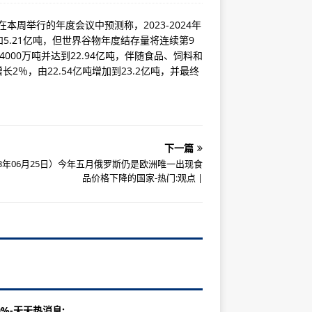
周举行的年度会议中预测称，2023-2024年
5.21亿吨，但世界谷物年度结存量将连续第9
4000万吨并达到22.94亿吨，伴随食品、饲料和
长2％，由22.54亿吨增加到23.2亿吨，并最终
下一篇
23年06月25日）今年五月俄罗斯仍是欧洲唯一出现食
品价格下降的国家-热门:观点 |
%-天天热消息: