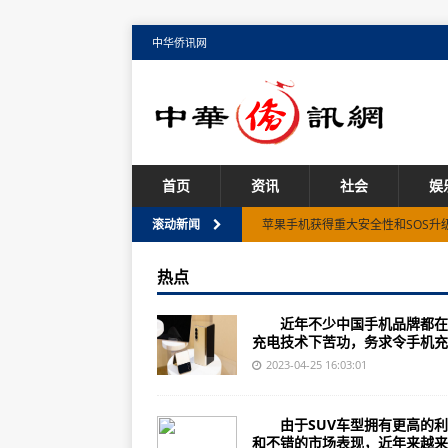
中华侨讯网
首页
资讯
社会
娱
苹果手机获得重大安全性和SOS升
滚动新闻
苹果的iPhone 14紧急SOS功能
热点
Windows 11通过电话链接获取苹果
近年不少中国手机品牌都在
苹果16 Pro：更大的屏幕和潜望
充电技术下苦功，务求令手机充..
微软Windows 11 提供收发苹果i
2023-04-25 16:03:01
经典动作强化回归《Gimmick！ Spe
由于SUV车型拥有更高的利
强化日本二次元文化卡牌美术画风《Po
和不错的市场表现，近年来越来..