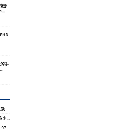
GA XP-Ultra 内置高容量电池
a拉娜
9日下午2点半发布 采用后置上下环状相机模组
..
新：允许用户分配WSA运行的内存容量
支持苹果使用
FHD
上市 配备EyeSight 4.0进阶版
不是GPT系列
级的手
.
列手机国行版开始推送软件更新 提升了设备的整体稳定性
采用16GB内存、1TB固态硬盘以及2.5K屏幕
：采用了双天线设计 号称可250米无遮挡传输
本完整配置公布 将于今晚7点正式发布
冒险》开启预购：支持简体中文、繁体中文
诺基亚5730（多媒体娱乐功能/外观设计/手机优缺点）
日正式开售 支持100W PD充电
浙江中恒电气（002364）上市公司平均成本是多少 流通股为5.25亿
（2023年07月08日）食品资讯一周热闻（2023.07.02—07.08）-速递!
内发布 预计为摩托罗拉Razr 40 Ultra手机