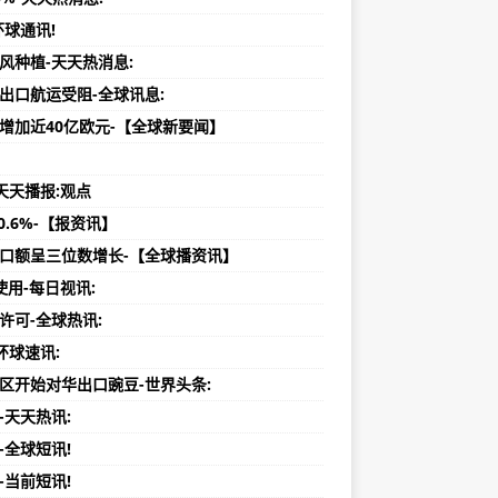
环球通讯!
风种植-天天热消息:
洲出口航运受阻-全球讯息:
出增加近40亿欧元-【全球新要闻】
天天播报:观点
0.6%-【报资讯】
出口额呈三位数增长-【全球播资讯】
使用-每日视讯:
许可-全球热讯:
环球速讯:
地区开始对华出口豌豆-世界头条:
-天天热讯:
-全球短讯!
-当前短讯!