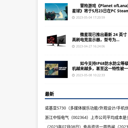
PowerA推出第三方无线Xbox手柄MO
冒险游戏《Planet ofLan
荣耀90/Pro系列手机官宣5月2
星球》将于5月23日在PC Steam.
2023-05-04 17:20:59
微软Win11安卓子系统2304更
Windows 11 Phone Link正式
微星现已推出最新 24 英寸 
高刷电竞显示器，型号为...
大改款斯巴鲁Crosstrek售价约23万元
2023-04-27 16:24:06
传OpenAI准备推出新开源AI模型 
传苹果6月开始量产iPhone 15面板
如今支持IP68防水防尘等
机越来越多，甚至这一特性被一..
三星Galaxy S23/Ultra系
2023-05-08 10:22:33
ROG幻13 2023明日0点开售：均
猛玛麦克风新品LARK MAX发布
最新
联想拯救者R7000P 2023笔记
《迪士尼奇幻岛：米奇与好朋友大
华硕天选4R高性能游戏本将于5月18
联想旗下新品小折叠新机将于6月1日在国