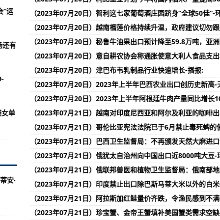
79A 共有8+128GB和8+256GB两种存储配置
会“运
（2023年07月20日）智利这七家葡萄酒庄园跻身“全球50佳”-
结果出炉：照片和视频的细节好、噪音低
（2023年07月20日）越南榴莲价格持续升温，政府建议切勿跟
用了新一代长江存储TLC NAND闪存
（2023年07月20日）秘鲁牛油果出口预计降至59.8万吨，亚
场还有
QLC数据中心SSD 支持1U和2U服务器存储配置
（2023年07月20日）意自耕农协会称通胀使意大利人食品支
（2023年07月20日）津巴布韦乳制品行业快速增长-播报:
版下载发布 优化了一些已知问题
-
（2023年07月20日）2023年上半年巴西农业出口创历史新高-
款Vlog相机 预计搭载1英寸CMOS
（2023年07月20日）2023年上半年阿根廷牛肉产量同比增长1
SSD 采用了类似于甲壳虫的外观设计
赛女单
（2023年07月21日）越南对印度尼西亚和阿尔及利亚的咖啡
果Mac版 支持超过600种文件格式
（2023年07月21日）哥伦比亚宪法法院已于6月禁止毒死蜱的
可安装磁吸摄像头或磁吸显示器灯
（2023年07月21日）巴西卫生监督局：不再颁发天然大麻进口
正式发布 新增Wayland桌面环境
（2023年07月21日）俄犹太自治州向中国出口近8000吨大豆-
（2023年07月21日）俄联邦兽医和植物卫生监督局：俄南部
亮相 将配备5000mAh电池和8GB内存
蒂安·
（2023年07月21日）印度禁止出口除巴斯马蒂大米以外的白米
茨之遗》成绩：Dark Wizards被击败4540万次
（2023年07月21日）阿拉斯加红鲑量价齐跌，令渔民感到不满
22日正式发布 采用直边边框设计
（2023年07月21日）珍宝蟹、金帝王蟹填补美国蟹类需求空缺