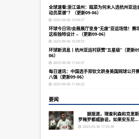
vivo Y35m+手机曝光：型号为V22
全球速看:浙江温州：瓯菜为何未入选杭州亚运
动员菜谱”？（更新09-06）
一加11 DXOMARK 影像测试
2023-09-06 10:54:57
京东京造新款鲲鹏SSD现已上架 采
环球今日讯!会展展厅变身“无废”亚运场馆！赛
这些独特设计→（更新09-06）
Solidigm发布新款D5-P5430 
2023-09-06 10:58:53
微信安卓版8.0.37最新官方内测
环球新消息丨杭州亚运村获赞“五星级”（更新09
06）
索尼宣布将在5月23日晚10点发布新
2023-09-06 11:02:47
SK海力士发布Beetle X31便携
每日速讯：中国选手郑钦文跻身美国网球公开
图像编辑工具Photomator推出苹
八强（更新09-06）
2023-09-06 11:06:25
宏碁Aspire S一体机开始上市 
深度操作系统deepin V23 Beta
要闻
传音Infinix Note 30 5G手机
据报道，理查利森和克里斯
官方晒PS4和Xbox One版《霍格沃
罗梅罗都威胁说，如果安东尼...
2023-03-30 17:35:38
百度首款小度青禾学习手机将于5月