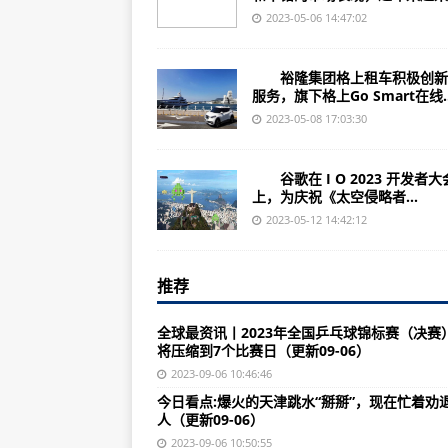
Amazon Games 发布《魔戒》新
2023-05-06 14:47:02
技嘉超级雕RTX 4070 MASTE
裕隆集团格上租车积极创新
联想拯救者R7000P 2023笔记本明
服务，旗下格上Go Smart在线..
Keychron推出新款K9 Pro双模
2023-05-08 17:03:30
boAt推出新款智能手表Storm Conn
谷歌在 I O 2023 开发者大
OPPO Pad 2平板官宣5月24日上新
上，为庆祝《太空侵略者...
育碧计划明年4月前将推《刺客信条
2023-05-12 14:42:12
惠普Chromebox Enterpri
推荐
谷歌Android 13 QPR3 Beta 3
摩托罗拉折叠屏新机官宣6月1日海外发
全球最资讯丨2023年全国乒乓球锦标赛（决赛
将压缩到7个比赛日（更新09-06）
传音Infinix Note 30i手机官网
2023-09-06 10:46:46
OPPO Reno10/Pro系列手机确认5
今日看点:爆火的天津跳水“掰掰”，现在忙着劝
人（更新09-06）
AMD新款甜品级显卡RX 7600海
2023-09-06 10:50:55