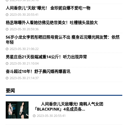
人间香奈儿“天敌”曝光！ 金珍妮自爆不爱吃一物
2023-05-30 20:55:41
杨丞琳曝外人看她彷佛见绝世美女！吐槽镜头显脸大
2023-05-30 20:59:36
56岁小龙女李若彤晒旧照母竟认不出 瘦身近况曝光网友赞：依然
年轻
2023-05-30 21:06:22
男星庄岳21天极端减重14公斤！听力出现异常
2023-05-30 21:10:04
奋斗超过10年！舒子晨闪婚再爆喜讯
2023-05-30 21:14:37
要闻
人间香奈儿天敌曝光! 南韩人气女团
「BLACKPINK」4名成员各...
2023-05-30 20:55:41