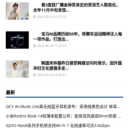
曾3度获广播金钟奖肯定的资深艺人陈凯伦，
去年11月中旬发现...
2023-05-29 21:57:23
宝马M品牌历经50年，将赛车运动精神注入每
一项作品，打造出...
2023-06-29 17:25:27
韩国宋仲基昨日接受韩媒访问时表示，因外国
孕妇文化提倡多走...
2023-05-24 15:40:51
最新
QCY ArcBuds Lite真无线蓝牙耳机发布：采用纯黑色设计 单耳重量4.2g
小米Redmi Book 14轻薄本配置公布：配有双风扇双8mm热管 支持指纹识别
iQOO Neo8系列手机将支持Wi-Fi 7 无线速率可达3.6Gbps