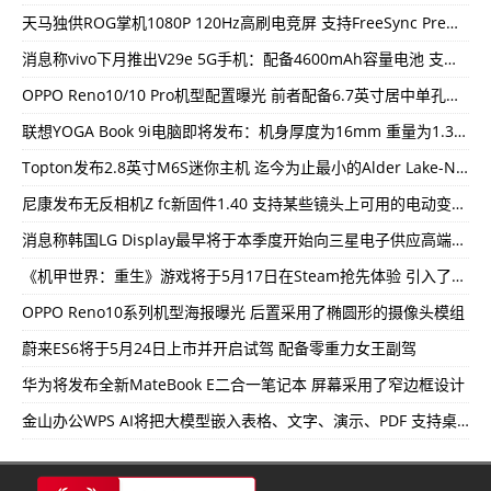
天马独供ROG掌机1080P 120Hz高刷电竞屏 支持FreeSync Premium自适应同步技术
消息称vivo下月推出V29e 5G手机：配备4600mAh容量电池 支持80W快充
OPPO Reno10/10 Pro机型配置曝光 前者配备6.7英寸居中单孔曲屏
联想YOGA Book 9i电脑即将发布：机身厚度为16mm 重量为1.38kg
Topton发布2.8英寸M6S迷你主机 迄今为止最小的Alder Lake-N迷你PC
尼康发布无反相机Z fc新固件1.40 支持某些镜头上可用的电动变焦功能
消息称韩国LG Display最早将于本季度开始向三星电子供应高端电视面板
《机甲世界：重生》游戏将于5月17日在Steam抢先体验 引入了PvE单人游戏模
OPPO Reno10系列机型海报曝光 后置采用了椭圆形的摄像头模组
蔚来ES6将于5月24日上市并开启试驾 配备零重力女王副驾
华为将发布全新MateBook E二合一笔记本 屏幕采用了窄边框设计
金山办公WPS AI将把大模型嵌入表格、文字、演示、PDF 支持桌面电脑和移动设备