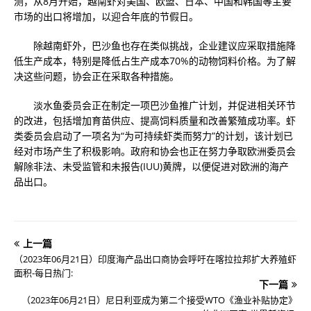
测，从8月开始，越南虾对美国、欧盟、日本、中国和韩国等主要
市场的出口将增加，以迎合年底的节假日。
除越南虾外，巴沙鱼也存在类似挑战，企业建议应采取措施降
低生产成本，特别是降低占生产成本70%的动物饲料价格。为了解
决这些问题，协会正在采取各种措施。
淡水鱼委员会正在制定一项巴沙鱼推广计划，并促进相关环节
的改进，包括增加育苗供应、提高饲料质量和改善繁殖成功率。虾
类委员会启动了一项名为“为可持续虾类而努力”的计划，该计划已
经对市场产生了积极影响。政府和协会也正在努力争取欧洲委员会
解除非法、未受监管和未报告(IUU)黄牌，以便促进对欧洲的海产
品出口。
上一篇
（2023年06月21日）印度海产品出口商协会呼吁在喀拉拉邦扩大养殖虾
面积-每日热门:
下一篇
（2023年06月21日）尼日利亚成为第二个接受WTO《渔业补贴协定》