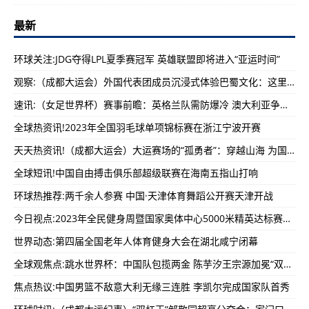
最新
环球关注:JDG夺得LPL夏季赛冠军 英雄联盟即将进入“亚运时间”
观察:（成都大运会）外国代表团成员沉浸式体验巴蜀文化：这里令人着迷
速讯:（女足世界杯）赛事前瞻：英格兰队需防爆冷 澳大利亚争进八强
全球热资讯!2023年全国羽毛球单项锦标赛在浙江宁波开赛
天天热资讯!（成都大运会）大运赛场的“孤勇者”：穿越山海 为国家荣誉而来
全球短讯!中国自由搏击俱乐部超级联赛在海南五指山打响
环球热推荐:两千余人参赛 中国·天津体育舞蹈公开赛天津开战
今日视点:2023年全民健身周暨国家奥体中心5000米精英达标赛开赛
世界动态:第四届全国老年人体育健身大会在湖北咸宁闭幕
全球观焦点:跳水世界杯：中国队包揽两金 陈芋汐王宗源加冕“双冠王”
焦点热议:中国男篮不敌意大利无缘三连胜 李凯尔完成国家队首秀