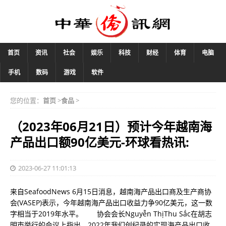
首页
资讯
社会
娱乐
科技
财经
体育
电脑
手机
数码
游戏
软件
您的位置：
首页
>
食品
>
（2023年06月21日）预计今年越南海
产品出口额90亿美元-环球看热讯:
2023-06-27 11:01:13
来自SeafoodNews 6月15日消息，越南海产品出口商及生产商协
会(VASEP)表示，今年越南海产品出口收益力争90亿美元，这一数
字相当于2019年水平。 协会会长Nguyễn ThịThu Sắc在胡志
明市举行的会议上指出，2022年我们创纪录的实现海产品出口收