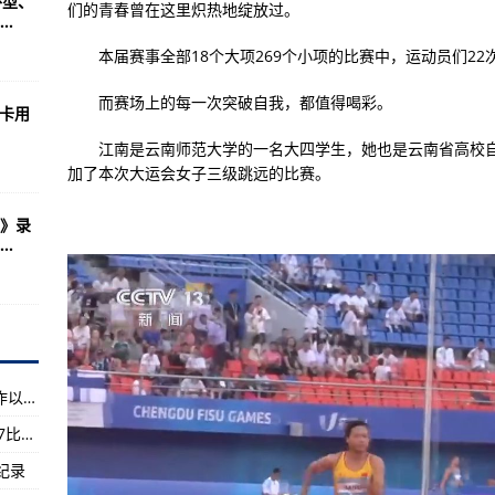
型、
发：线下降价100元
们的青春曾在这里炽热地绽放过。
.
 将采用三星4纳米的SF4P工艺量产
本届赛事全部18个大项269个小项的比赛中，运动员们22
laxy S22/S22+/S22 Ultra认证翻新机
而赛场上的每一次突破自我，都值得喝彩。
显卡用
划于2023年5月恢复生产
江南是云南师范大学的一名大四学生，她也是云南省高校自
双打孔，充电功率67W
加了本次大运会女子三级跳远的比赛。
更大的电池、续航更长 已开启预售
》录
折叠屏，折叠产品使用体验感的又一次提升
.
C300曝光：搭载安卓12系统
板6 Pro：2.8K、144Hz旗舰级超高清LTPS显示屏
短3天 玩家死亡次数超过2800万次
望式长焦相机
媒体：谷歌和DeepMind搁置多年恩怨 联手合作以追赶OpenAI
存硬盘版2499元 16+512G版2999元
杜兰特复出手感不佳仅得16分 太阳靠防守以107比100险胜灰狼
：三人脱险
纪录
一购机狂欢来袭，全员价保618