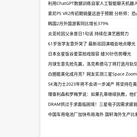
宝骏汽车发布微型电动车悦也预告：主
【世界报资讯】对标iPhone 14 Pr
韩国2月外国游客同比增长379%
【全球新要闻】宝马蒸发市值150
炎亚纶因父亲昔日1句话 持续在演艺圈努力
61岁张学友意外哭了 最新巡回演唱会地点曝光
日本女星饭谷爱菜拍戏毁容 缝30针伤势曝光