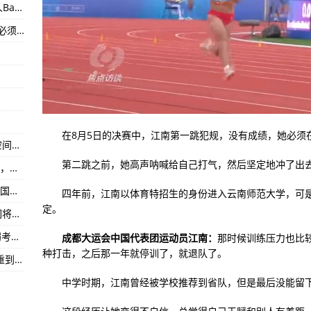
利用ChatGPT数据训练自家人工智能聊天机器人Bard？谷歌坚决否认
要展现了位于尾部的特殊装置“Car-watch”
索尼PS VR2传初期销量远逊于预期 分析师：恐必须降价
o系列！曝三星Galaxy Z Flip 5支持全屏息屏显示（AOD）
亿：能买5亿个冰淇淋
在8月5日的决赛中，江南第一跳犯规，没有成绩，她必须
月球生意先抢先赢，洛克希德马丁将打造月轨空间卫星通讯系统
第二跳之前，她高声呐喊给自己打气，然后坚定地冲了出去
白圈能美化成月亮？网友实测三星Space Zoom，遭爆出是假影片
SK海力士2023年将不会进一步减产 将坚持在美国建设先进封装厂计划
四年前，江南以体育特招生的身份进入云南师范大学，可是
定。
理查利森和罗梅罗说：如果孔蒂继续执教，他们将离开托特纳姆热刺
DRAM供过于求面临困境！三星电子因需求疲弱考虑减产
成都大运会中国代表团运动员江南：
那时候训练压力也比
种打击，之后那一年就停训了，就退队了。
中国车用电池厂加快布局海外 国轩海外生产比重到2025年增至三成
中学时期，江南曾经被学校推荐到省队，但是最后没能留