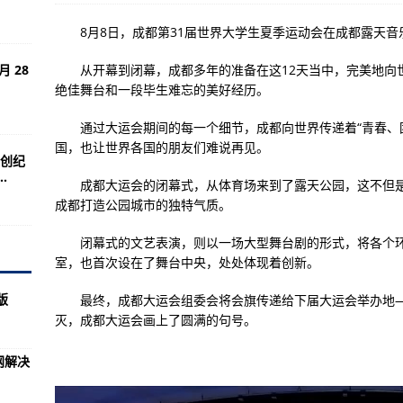
版本售价为1399元
8月8日，成都第31届世界大学生夏季运动会在成都露天音
 3支持5G异网漫游
 28
从开幕到闭幕，成都多年的准备在这12天当中，完美地向
7将支持三方应用商店或仅限欧洲
绝佳舞台和一段毕生难忘的美好经历。
配有Exynos 2400处理器 并非适用于所有市场
通过大运会期间的每一个细节，成都向世界传递着“青春、团
米11/12S Ultra老用户以旧换新
国，也让世界各国的朋友们难说再见。
创纪
讯！魅族20 INFINITY无界版手机工信部入网
.
成都大运会的闭幕式，从体育场来到了露天公园，这不但是
16英寸2.5K 165Hz屏幕 拓展接口配置丰富
成都打造公园城市的独特气质。
tra 5月19日起发布MIUI 14开发版
闭幕式的文艺表演，则以一场大型舞台剧的形式，将各个环
：你还爱发朋友圈么？
室，也首次设在了舞台中央，处处体现着创新。
底了
版
最终，成都大运会组委会将会旗传递给下届大运会举办地—
Z Flip 5手机提前至7发布 以巩固其可折叠手机市场地位
灭，成都大运会画上了圆满的句号。
n于4月13日宣布从公司离职 加入英伟达
网解决
99元起