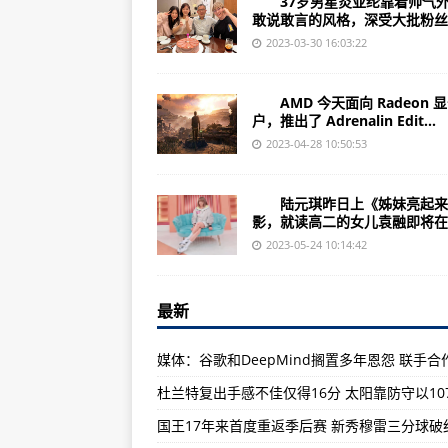
37岁男星炎亚纶靠着帅气外
全球通讯!小米13 Ultra首销即破
敢说敢言的风格，深受大批粉丝..
三星Exynos 2400芯片规格曝光
2023-03-30 16:03:22
环球观焦点:约3999元起！三星海外开售Ga
AMD 今天面向 Radeon 
恒大汽车天津工厂暂缓生产恒驰5 计
户，推出了 Adrenalin Edit...
全球今亮点!小米Civi3入网，前置
2023-04-28 10:50:53
诺基亚新105 4G手机发布：拥有
陆元琪昨日上《姊妹亮起来
视点!京东方解读vivo X Flip
影，就读高二的女儿袁融即将在..
天天热点!骁龙662加持！Nokia 
2023-05-24 10:14:42
环球实时:2399元起！天马供货小米平
《Dead Island 2》游戏上架短
最新
简讯:iPhone 15 Ultra将独占潜
雷神MIX迷你主机现已在京东上架：无内
当前热点-iPhone 14真的救命了
国王17年来首度重返季后赛 新秀穆雷三分球破
全球微资讯!提前领跑618！真我五