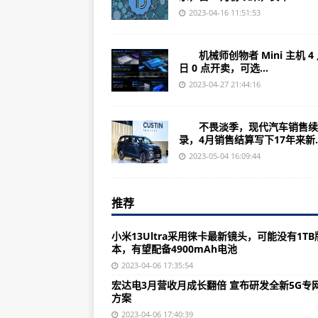
荣耀X50i手机开售 8GB+256GB
2023-04-16 11:51:53
头条焦点:信号无死角！曝小米Civi
机械师创物者 Mini 主机 4 月
天天观点:国内用户无缘！iOS 1
日 0 点开卖，可选...
消息称三星Galaxy S24基础款手机
2023-04-27 21:44:16
每日简讯:小米13 Ultra成了！很多小
不畏淡季，现代汽车销售续
全球热推荐:双面泰坦玻璃+双向卫星通
录，4月销售结算写下17年来新..
机械师曙光16 Pro AMD评测：采用
2023-05-04 16:09:44
快消息!可以赶快买起来了！小米13 Ul
推荐
全球通讯!微信朋友圈上线11周年
动态:200多买1Tb固态SSD 抓紧抄
小米13Ultra采用徕卡最新镜头，可能没有1TB
本，有望配备4900mAh电池
消息称三星Galaxy Z Fold 5/
2023-04-06 17:35:54
EVGA产品总监Jacob Freema
宏达电3月营收月成长翻倍 宣布研发全新5G专
方案
全球观热点:荣耀X50i手机发布：14
2023-04-06 17:40:39