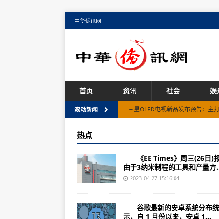
中华侨讯网
首页
资讯
社会
娱
三星OLED电视新品发布预告：主打
滚动新闻
天天观天下!ROG 7D游戏手机曝光
热点
华硕无畏 Pro 16 2023 款笔记本
《EE Times》周三(26日)
vivo Y36手机曝光：预计配备6.8
由于3纳米制程的工具和产量方..
环球今日讯!小米Civi 3曝光：支持
2023-04-27 15:16:04
华硕ProArt 创16游戏本发布：拥
谷歌最新的安卓系统分布统
全球短讯!小米13 Ultra热销：很
示，自 1 月份以来，安卓 1...