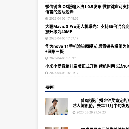
当前速讯:小米平板6 Pro开售：23
微信键盘iOS版输入法1.0.5发布 微信键盘可支
语言的边写边译
世界播报:宝马MINI冰淇淋事件：
2023-04-06 17:48:35
特斯拉中国大陆地区充电网络面向其他
大疆Mavic 3 Pro无人机曝光：支持56倍混合
摄升级为40MP
报告称生成式AI对客户服务部门员
2023-04-06 17:57:17
焦点播报:魅族20无界版入网：62
华为nova 11手机渲染图曝光 后置镜头模组为
+圆形三摄
OPPO Reno10 Pro+ 和 iQO
2023-04-06 17:59:15
AI创业公司Runway推出旗下首款应
小米小爱音箱儿童版正式开售 续航时间长达10
微速讯:小米平板6 Pro首销：骁龙8+
2023-04-06 18:01:17
微软面向Win10、Win11系统发布了K
要闻
世界关注:提前曝光！ROG Ally掌机
曾3度获广播金钟奖肯定的
《使命召唤：桌面游戏》官宣：游戏
艺人陈凯伦，去年11月中旬发现.
世界焦点!iQOO 12 和 iQOO 12
2023-05-29 21:57:23
环球即时:荣耀X50i新机发布：后置