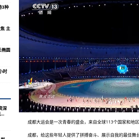
99元起 天马屏幕成了
持3种
涉事女员工离职
新能源车辆试点开放 面向37款非Tesla车型
变焦 主
工影响最为明显 提高客服14%生产力
99元即将上市
长椭圆
O Neo8手机入网 均搭载高通骁龙8+Gen 1处理器
用：目前只支持iOS系统 可在App Store免费下载
小时
旗舰 仅2399元
B5025175更新 内置PowerShell脚本
定制款AMD Zen4处理器，是Steam Deck性能的2倍
资深
适合2人竞争或合作 将于2024年假期发售
..
 Pro提前曝光，200W+5000mAh硬核配置
成都大运会是一次青春的盛会，来自全球113个国家和地区的
主摄1亿像素、首发1499元
成都，给这些年轻人提供了拼搏奋斗、展示自我的最佳舞台，