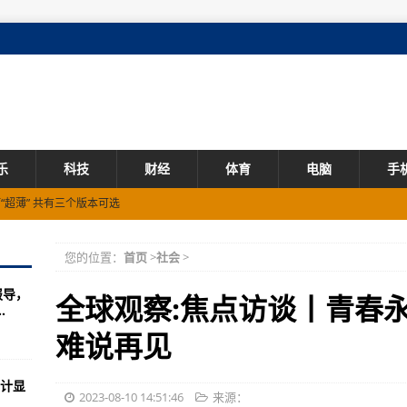
乐
科技
财经
体育
电脑
手
“超薄” 共有三个版本可选
：天玑9200+旗舰芯
您的位置：
首页
>
社会
>
正式发布：搭载酷睿 i9-13980HX 处理器 支持独显直连
报导，
英寸LCD显示屏 支持8GB虚拟内存
全球观察:焦点访谈丨青春
.
5G异网漫游
难说再见
有两个配置可选 售价15999元起
计显
多老用户以旧换新
2023-08-10 14:51:46
来源：