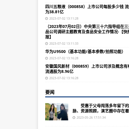
（2023年06月26日）高温季节餐
四川五粮液（000858）上市公司每股多少钱 
为38.81亿
（2023年06月26日）铜陵市“三
2023-07-02 13:11:28
（2023年06月26日）马鞍山市市
（2023年07月02日）中央第三十六指导组在
品公司调研主题教育及食品安全工作情况-【快
察:
报】
（2023年06月26日）六安市
2023-07-02 13:11:33
华为U9500（基本功能/基本参数/拍照功能）
亮点!
2023-07-02 13:16:28
（2023年06月26日）亳州市市
安徽国风新材（000859）上市公司涉及概念有
（2023年06月26日）宣城市市
流通股为8.96亿
2023-07-02 13:16:28
（2023年06月26日）淮南市市
（2023年06月26日）淮南市市
要闻
（2023年06月26日）蚌埠市召
受惠于父母闯荡多年留下的
（2023年06月26日）蚌埠市市场
脉、资源照顾，演艺圈中存在着为
2023-05-26 17:51:34
（2023年06月26日）蚌埠市市场