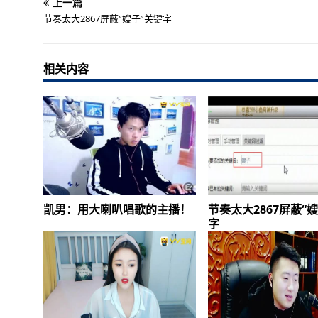
上一篇
节奏太大2867屏蔽“嫂子”关键字
相关内容
凯男：用大喇叭唱歌的主播！
节奏太大2867屏蔽“
字