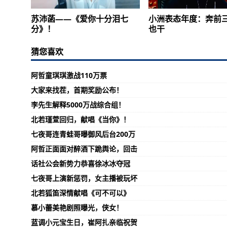
苏沛菡——《爱你十分泪七
小洲表态年度：奔前
分》！
也干
猜您喜欢
阿哲童琪琪激战110万票
大家来找茬，首期奖励公布！
李先生解释5000万战综合组！
北若瑾萱回归，献唱《当你》！
七夜哥连青蛙哥曝御风后台200万
阿哲正面面对醉酒下跪舆论，回击
话社公会新势力恭喜徐冰冰夺冠
七夜哥上演新惩罚，女主播被玩坏
北若狐笛深情献唱《可不可以》
慕小蕾美艳剧照曝光，侠女！
蓝调小元宝生日，崔阿扎亲临祝贺