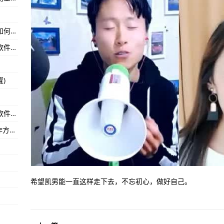
去皮”，“斤斤计较”不含糊-讯息:
软件乱码怎么办营业执照(营业执照软件乱码该如何处理)
自治区燕麦产业融合标准化示范区高分通过评估验收-环球今日报丨
文件被其他软件篡改怎么办(如何应对文件遭到软件篡改的情况)
开发区召开农村集体聚餐食品安全工作推进会-环球快资讯丨
开发区召开落实食品安全“两个责任”包保干部工作培训会-环球关注:
)
育发展现状与未来发展趋势分享-天天实时:
1斤杨梅狂吃20天要做血透！这样吃杨梅不用担心-【全球热闻】
华为笔记本装软件怎么用(使用华为笔记本安装软件的流程)
价值平衡 看好三条主线
vivox5软件怎么搬家(vivox5软件迁移的详细操作方法)
希望凯男能一直这样走下去，不忘初心，做好自己。​