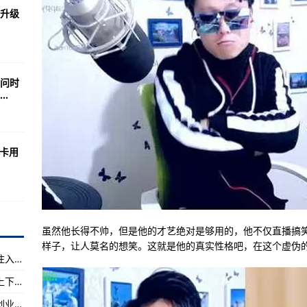
常态化监管机制 整治海鲜市场消费欺诈行为-环球新消息丨
升级
品牌延链条，陕西着力推进从羊乳大省向羊乳强省转变-焦点快报!
食品】干饭人的外卖故事，健康点餐小窍门-动态:
个月！云南省三部门联合开展养老机构、建筑工地食堂食品安全专项检查-【世
问时
.
料巴拉圭冬青叶（马黛茶叶）公开征求意见-当前热点-
国日料餐厅因日本核污水计划停止进口日本海产品-【世界报资讯】
显卡用
总部宣布100%全面采用MSC认证白鱼-天天要闻:
监管总局到九江市调研特殊食品注册管理工作-环球通讯!
县开展食品安全“两个责任”包保督导-天天观速讯丨
虽然他长得不帅，但是他的才艺绝对是够用的，他不仅直播搞
食品安全检查事项清单出台-当前要闻:
样子，让人莫名的想笑。这就是他的真实性格吧，在这个虚伪的
舆情信息汇总（6.19-6.25）-全球热点评!
破解软件注入弹窗怎么关闭(如何关闭破解软件注入的弹窗)
技术开发区召开食品药品安全委员会全体会议-视讯!
京东批量上下架软件怎么弄(如何使用京东批量上下架软件)
软件创业业务怎么找(如何找到适合自己的软件创业业务)
场监督管理局开展夏季重点食品生产企业专项检查-环球热资讯!