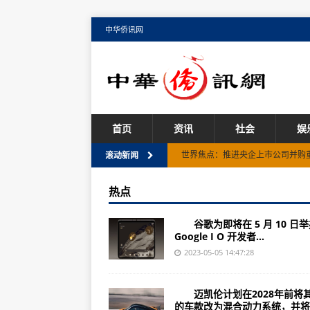
中华侨讯网
首页
资讯
社会
娱
世界焦点：推进央企上市公司并购
滚动新闻
热门：深圳将出土地新政！重点产
热点
要闻：港股IPO数量增加 但融资
谷歌为即将在 5 月 10 日
【速看料】关键时刻如何把脉？五
Google I O 开发者...
每日视讯:两大光伏巨头突然“开战”
2023-05-05 14:47:28
每日视讯:事关消费、外贸进出口 
迈凯伦计划在2028年前将其
林智妍携手金泰希推新作《有院子
的车款改为混合动力系统，并将..