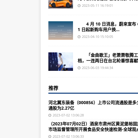
超越约基奇！传凯尔特人开出史上
2023-05-11 16:19:01
保罗同情莫兰特：我年少时也搞不
4 月 10 日消息，蔚来宣布 
做棒式唱《小丑》张魁抗癌15年现
1 日起新购车用户换...
常被讨要免费菜单 营养师吴映蓉
2023-04-10 15:10:05
沙加缅度国王与新北国王 王文祥：
「金曲歌王」老萧萧敬腾工
布朗季后赛表现平平 传凯尔特人仍
档，一连两日在台北轮番惊喜献..
中国高温带动防晒商机 一百货公司
2023-06-03 19:44:34
美国德州惊人热浪来袭 51°C高温
推荐
美国华人博物馆庆端午 教民众包粽
65岁朱利安山德斯登山失踪逾5个
河北冀东装备（000856）上市公司流通股是多
通股为2.27亿
中国北方多省市高温 北京破40度“最
2023-07-02 13:06:28
（2023年06月26日）阜阳市市
（2023年07月02日）酒泉市肃州区黄泥堡裕
市场监督管理所开展食品安全快速检测-全球观点
讯】
2023-07-02 13:06:33