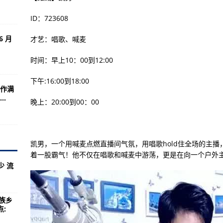
最大合约留布朗
ID：723608
懂很多事
6 月
才艺：唱歌、喊麦
惊人唱功！
超无奈：连做头发也被问
时间：早上10：00到12:00
有机会“王见王”
下午:16:00到18:00
作满
以破纪录续约
.
晚上：20:00到00：00
售出5万顶遮阳帽
让居民好崩溃
子
凯男，一个用喊麦点燃直播间气氛，用唱歌hold住全场的主
着一股霸气！他不仅在唱歌和喊麦中游荡，更是在向一个户外主
月 惊传寻获不明遗体
少 流
热6月”
场监督管理局2023年度食品安全专班第二季度工作会议召开-【天天时快
固族乡
: