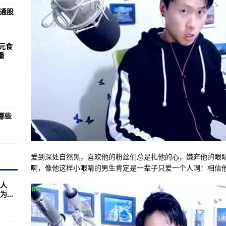
饮服务食品安全提示-环球速递!
流通股
全”举措推动食品安全 “两个责任”落地生根-全球热点评!
场监督管理局公布2023民生领域案件查办“铁拳” 行动第三批典型案例-观
三元食
播
场监督管理局公布第二批制止食品浪费暨铁拳行动行政处罚典型案例-全球今
场监管局关于预制菜的消费提示-资讯:
哪些
场监管局发布夏季预防食源性疾病提示-当前讯息:
场监管局扎实开展食品生产风险防控工作-播报:
爱到深处自然黑，喜欢他的粉丝们总是扎他的心，嫌弃他的眼
场监管局抓源头规范保健食品经营行为-当前观点:
啊，像他这样小眼睛的男生肯定是一辈子只爱一个人啊！相信他
开高校、中职学校食品安全警示会-每日头条!
人
监管局推进食品生产企业“创城”工作-焦点关注:
...
监督管理局探索食品抽检三项“补位”，强化“监检结合”-环球要闻: