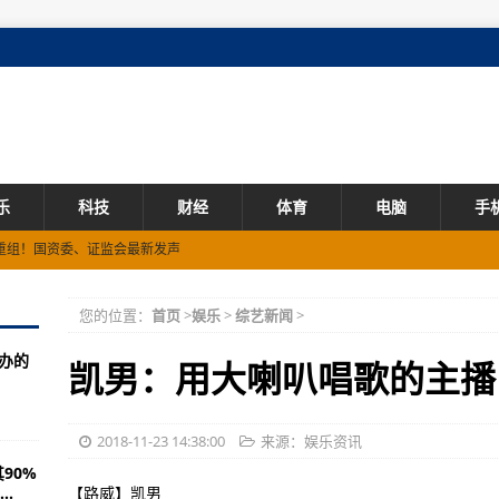
乐
科技
财经
体育
电脑
手
重组！国资委、证监会最新发声
业项目用地可分期缴纳地价 不计利息！
您的位置：
首页
>
娱乐
>
综艺新闻
>
额下滑！机构下半年最新研判来了
举办的
大经济学家聚首！下半年A股有望重回成长主线
凯男：用大喇叭唱歌的主播
 影响多大？新能源久违大反弹 能否逆转？
商务部最新表态！
2018-11-23 14:38:00
来源：娱乐资讯
90%
的家》
.
【路威】凯男