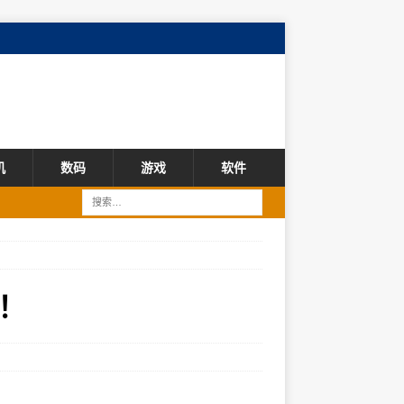
机
数码
游戏
软件
！