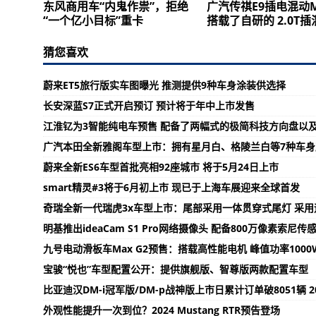
东风商用车“内鬼作祟”，拒绝
广汽传祺E9插电混动
“一个亿小目标”重卡
搭载了自研的 2.0T
猜您喜欢
蔚来ET5旅行版实车图曝光 推测提供9种车身涂装供选择
长安深蓝S7正式开启预订 预计将于年中上市发售
江淮钇为3智能纯电车预售 配备了两幅式的极简科技方向盘以及1
广汽本田全新雅阁车型上市：拥有星月白、格陵兰白等7种车身
蔚来全新ES6车型首批亮相92座城市 将于5月24日上市
smart精灵#3将于6月初上市 现已于上海车展迎来全球首发
奇瑞全新一代瑞虎3x车型上市：尾部采用一体贯穿式尾灯 采
明基推出ideaCam S1 Pro网络摄像头 配备800万像素索尼传
九号电动滑板车Max G2预售：搭载高性能电机 峰值功率1000
宝骏“悦也”车型配置公开：提供旗舰版、智尊版两款配置车型
比亚迪汉DM-i冠军版/DM-p战神版上市日累计订单破8051辆 2
外观性能提升一次到位？2024 Mustang RTR预告登场