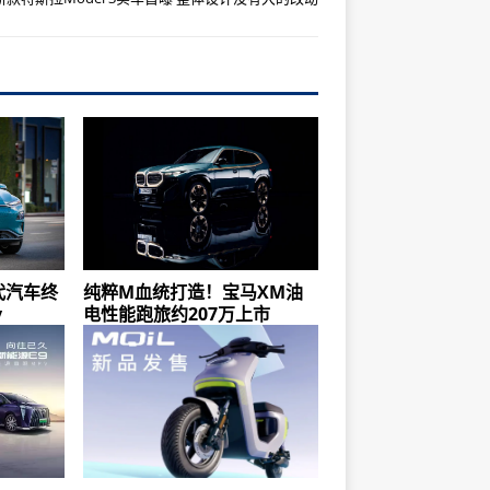
代汽车终
纯粹M血统打造！宝马XM油
y
电性能跑旅约207万上市