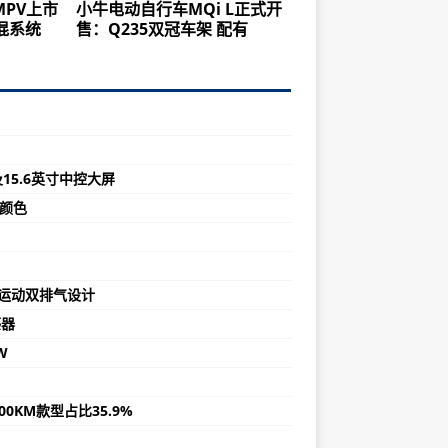
MPV上市
小牛电动自行车MQi L正式开
插混系统
售：Q235双冠车架 配有
5.6英寸中控大屏
颜色
用运动双排气设计
感器
W
00KM款型占比35.9%