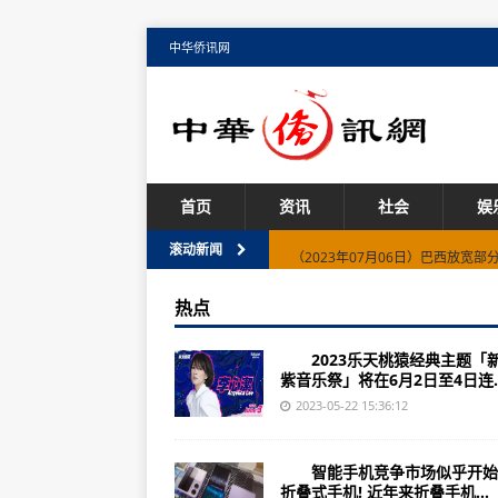
中华侨讯网
首页
资讯
社会
娱
（2023年07月06日）巴西放宽
滚动新闻
湖北高德红外（002414）上市公司
热点
（2023年07月06日）乌克兰发
2023乐天桃猿经典主题「
诺基亚6200（功能/详细参数）
紫音乐祭」将在6月2日至4日连..
广东爱施德（002416）上市公司涉
2023-05-22 15:36:12
（2023年07月06日）欧盟修订食
智能手机竞争市场似乎开始
广东*ST深南（002417）上市公
折叠式手机! 近年来折叠手机...