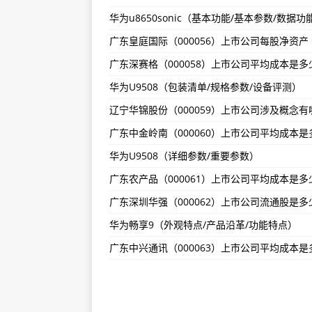
华为u8650sonic（基本功能/基本参数/数据功
华为企业智慧屏（应用场景/产品特
浙江万里扬（002434）上市公司流
诺基亚5（网络连接/基本参数）
华为U9508（包装清单/规格参数/设备评测）
江苏雷科防务（002413）上市公司
华为U9508（详细参数/重要参数）
华为畅享9（外观特点/产品沿革/功能特点）