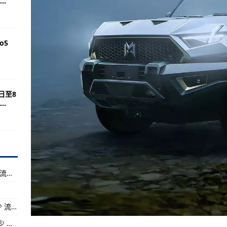
.
/其他信息）
平均成本是多少 流通股为6.44亿
涉及概念有哪些 流通股为44.96亿
o5
度云南省科学技术奖提名受理情况公示 食品领域有60项-每日观点:
）
流通股是多少 流通股为9.64亿
日至8
.
年度江苏省科技计划专项资金（创新支撑计划乡村产业振兴）拟立项目公示-全
流通股是多少 流通股为14.58亿
庆市2023年第三批科研项目评审验收结果公示-世界热讯:
广东德赛电池（000049）上市公司每股净资产 流通股为2.99亿
娱乐功能）
每股多少钱 流通股为4.81亿
广东深天马A（000050）上市公司流通股是多少 流通股为23.76亿
学院兰州化物所在马铃薯化学与加工技术方面获进展-环球快看点丨
广东方大集团（000055）上市公司流通股是多少 流通股为6.76亿
流通股是多少 流通股为7.44亿