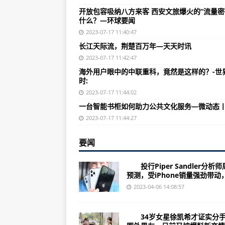
（2023年07月06日）WOAH：
开放包容吸纳八方来客 西安文旅爆火的“流量密
什么？—环球要闻
河南中粮资本（002423）上市公司
2023-07-17 11:40:47
（2023年07月06日）澳新就来
长江天际流，荆楚百万年—天天时讯
诺基亚Ovi套件（功能简介/版本信
2023-07-17 11:42:47
海外用户眼中的中联重科，竟然是这样的？-世
贵州贵州百灵（002424）上市公司
时:
（2023年07月06日）欧盟通报
2023-07-17 11:44:02
一台智能书柜如何助力公共文化服务—微动态
广东凯撒文化（002425）上市公司
2023-07-17 11:44:27
（2023年07月06日）我国出口
诺基亚7250i（产品外形/基本参数
要闻
江苏胜利精密（002426）上市公司
投行Piper Sandler分析
预测，受iPhone销量强劲带动，.
（2023年07月05日）美国农业
2023-04-06 14:08:57
浙江*ST尤夫（002427）上市公司
（2023年07月05日）注意！进
34岁女星徐凯希才证实分手