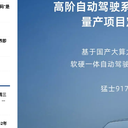
多哥发生H5N1型高致病性禽流感疫情-环球视点!
码”是
每股多少钱 流通股为23.04亿
自转基因里氏木霉的果聚糖酶作为加工助剂进行意见征求-当前看点!
息）
界即
每股净资产 流通股为12.01亿
我国出口密胺塑料杯不合格-天天实时:
丨
涉及概念有哪些 流通股为9.56亿
蜂王浆被检出兽药残留超标-当前短讯!
/娱乐功能）
涉及概念有哪些 流通股为31.51亿
师周三
..
部动植物卫生检验局宣布一项转基因苹果符合豁免标准-每日热点:
每股净资产 流通股为9.83亿
口山竹检出农药残留超标-环球百事通!
2年