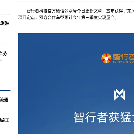
回两款焙朗夹心饼干-世界关注:
智行者科技官方微信公众号今日更新文章，宣布获得了东风旗下
/数据应用）
项目定点，双方合作车型预计今年第三季度实现量产。
冰淇淋
平均成本是多少 流通股为11.36亿
6月美国FDA自动扣留我国食品情况（6月汇总）-天天信息:
涉及概念有哪些 流通股为11.69亿
当劳
7月输日食品违反日本食品卫生法情况（7月6日更新）-今日热讯:
.
）
涉及概念有哪些 流通股为3.90亿
6月输日食品违反日本食品卫生法情况（6月汇总）-环球看热讯:
每股多少钱 流通股为17.80亿
 流通
起H5N1型高致病性禽流感疫情-天天观点:
镇施工
涉及概念有哪些 流通股为11.72亿