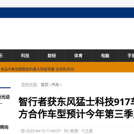
乐
科技
财经
体育
电脑
手
部分食品中氟唑菌酰胺的最大残留限量-全球热资讯!
平均成本是多少 流通股为26.14亿
您的位置：
首页
>
汽车
>
布果汁及其类似产品标准-环球观天下!
新光动
智行者获东风猛士科技917
.
及概念有哪些 流通股为12.24亿
方合作车型预计今年第三季
品添加剂使用规定-当前速递!
转向
司涉及概念有哪些 流通股为2.36亿
2023-04-13 11:49:37
来源：IT之家