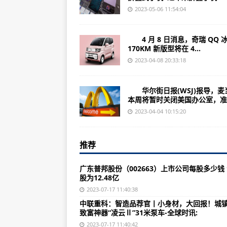
（2023年07月06日）亿滋国际召
2023-05-06 11:54:04
诺基亚6220c（外观设计/标准配置
4 月 8 日消息，奇瑞 QQ 
浙江康盛股份（002418）上市公司
170KM 新版型将在 4...
（2023年07月06日）2023年
2023-04-08 20:33:18
广东天虹股份（002419）上市公司
华尔街日报(WSJ)报导，麦
（2023年07月06日）2023年
本周将暂时关闭美国办公室，准..
诺基亚6233（产品评测/产品介绍
2023-04-04 10:15:20
广东毅昌科技（002420）上市公司
推荐
（2023年07月06日）2023年
广东达实智能（002421）上市公司
广东普邦股份（002663）上市公司每股多少钱
股为12.48亿
（2023年07月06日）波兰新发一
2023-07-17 11:40:38
诺基亚s40（产品/简介/0第三版）
中联重科：智造品荐官丨小身材，大回报！城
致富神器“凌云Ⅱ”31米泵车-全球时讯:
四川科伦药业（002422）上市公司
2023-07-17 11:40:42