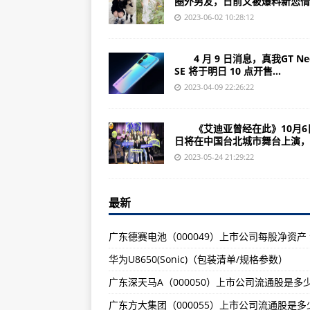
圈外男友，日前又被爆料新恋情..
诺基亚2630（外观设计/基本参数
2023-06-02 10:28:12
云南云南锗业（002428）上市公司
广东兆驰股份（002429）上市公司
4 月 9 日消息，真我GT Ne
SE 将于明日 10 点开售...
（2023年07月07日）2023年
2023-04-09 22:26:22
诺基亚2322c（所有功能/规格参数
浙江杭氧股份（002430）上市公司
《艾迪亚曾经在此》10月6
日将在中国台北城市舞台上演，..
（2023年07月07日）2023
2023-05-24 21:29:22
球微动态丨
河南棕榈股份（002431）上市公司
最新
（2023年07月07日）食品领域重
诺基亚701（官方标配/基本参数/
华为U8650(Sonic)（包装清单/规格参数）
天津九安医疗（002432）上市公司
（2023年07月06日）中国科
广东ST太安（002433）上市公司