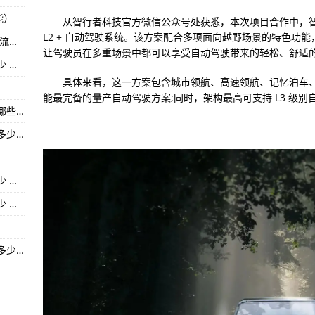
能）
点）
从智行者科技官方微信公众号处获悉，本次项目合作中，智行者
L2 + 自动驾驶系统。该方案配合多项面向越野场景的特色功
广东皇庭国际（000056）上市公司每股净资产 流通股为9.03亿
通股是多少 流通股为13.12亿
让驾驶员在多重场景中都可以享受自动驾驶带来的轻松、舒适
广东深赛格（000058）上市公司平均成本是多少 流通股为9.85亿
具体来看，这一方案包含城市领航、高速领航、记忆泊车、自
涉及概念有哪些 流通股为12.36亿
能最完备的量产自动驾驶方案;同时，架构最高可支持 L3 级
辽宁华锦股份（000059）上市公司涉及概念有哪些 流通股为15.99亿
广东中金岭南（000060）上市公司平均成本是多少 流通股为37.37亿
广东农产品（000061）上市公司平均成本是多少 流通股为16.97亿
广东深圳华强（000062）上市公司流通股是多少 流通股为10.45亿
广东中兴通讯（000063）上市公司平均成本是多少 流通股为39.80亿