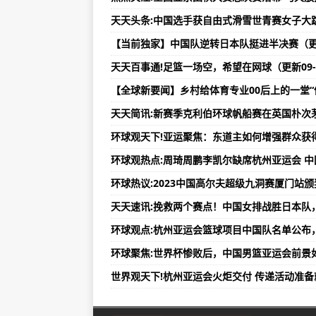
诺基亚Lumia 1020（手机参数/
甘肃庄园牧场（002910）上市公司
天天百事通!足篮一场空，希望在网球（更新09-
国海公司与卡特彼勒代理商森达美信
广东沃特股份（002886）上市公司