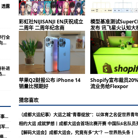
每股多少钱 流通股为3.49亿
 透露
7批次不合格食品，涉及微生物污染、农兽药残留问题-今日看点:
彩虹社NIJISANJI EN庆祝成立
模型基准测试SuperC
二周年 二周年纪念商
发布 讯飞星火认知大
每股净资产 流通股为4.75亿
举行全
...
下帷幕-环球看点!
流通股是多少 流通股为3.02亿
好风光，万里随行为君忙——山东站-【环球新要闻】
特补进
..
图与导航）
苹果Q2财报公布 iPhone 14
Shopify宣布裁员20
每股多少钱 流通股为2.14亿
销量比预期好
流业务给Flexpor
会会长侯宝佳莅临珠海仕高玛公司指导工作！-每日热闻!
猜您喜欢
23届大学生欢迎会暨成长训练营正式开启！-环球今日报丨
（成都大运纪事）大运之城“青春绽放”：以体育之名促世界青
每股多少钱 流通股为3.62亿
天天简讯:2023越山向海人车接力中国赛落幕 赛事规模达历年之最（更新09-06）
相约大运 成就梦想丨成都大运会首场比赛开赛 中国队6名队
召回公告-世界今日讯!
【全球聚看点】斯诺克武汉公开赛资格赛：中国军团两战皆胜 已有9人晋级正赛（更新09-06）
【解码大运会】成都大运会，究竟有多“大”？—世界热头条丨
焦点关注:全国业余围棋大赛总决赛落幕 马天放摘得名手组桂冠（更新09-06）