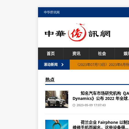
中华侨讯网
首页
资讯
社会
娱
（2023年07月13日）2023年
滚动新闻
天津绿茵生态（002887）上市公司
热点
诺基亚208（功能服务/网络连接）
知名汽车市场研究机构《JA
广东东方嘉盛（002889）上市公司
Dynamics》公布 2022 年全球..
（2023年07月18日）鸡西市市
2023-05-09 17:07:43
山东弘宇股份（002890）上市公司
荷兰企业 Fairphone 以制
（2023年07月18日）河北省举
维修手机而闻名，这些设备得...