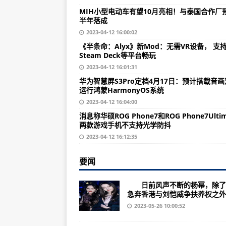
广东赛隆药业（002898）上市公司
MIH小型电动车有望10月亮相！与泰国合作厂
半年落成
（2023年07月18日）北京市东
2023-04-12 16:00:02
诺基亚N2680（基本功能/基本参
《半条命：Alyx》新Mod：无需VR设备， 支
Steam Deck等平台畅玩
山东英派斯（002899）上市公司流
2023-04-12 16:01:31
（2023年07月18日）北京市
华为智慧屏S3Pro定档4月17日：预计搭载音
运行鸿蒙HarmonyOS系统
息:
2023-04-12 16:04:00
黑龙江哈三联（002900）上市公司
消息称华硕ROG Phone7和ROG Phone7Ultim
（2023年07月18日）宣城市宁
两款游戏手机不支持光学防抖
2023-04-12 16:12:35
华为企业智慧屏（应用场景/产品特
福建大博医疗（002901）上市公司
要闻
广东铭普光磁（002902）上市公司
日前风声不断的杨幂，除了
诺基亚5800XM（基本参数/重要参
急奔香港与刘恺威争扶养权之外..
2023-05-26 10:00:52
湖南宇环数控（002903）上市公司