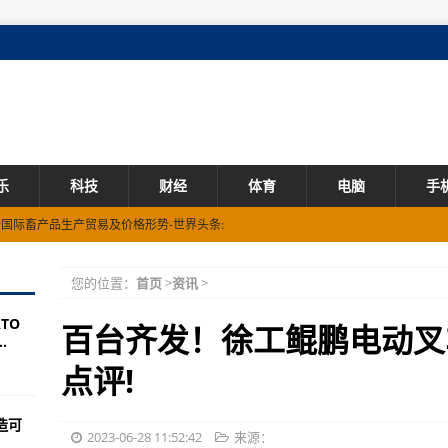
乐
科技
财经
体育
电脑
手
6月份国际畜产品生产贸易及价格形势-世界头条:
流通股是多少 流通股为1.65亿
您的位置：
首页
>
资讯
>
TO
每股净资产 流通股为0.90亿
百台齐发！徐工鲲鹏电动叉
.
场监管局着力加强特殊食品生产经营企业信用监管工作-焦点信息:
点评!
每股多少钱 流通股为0.72亿
造可
办农产品农药残留检测技术培训班-全球百事通!
2023-06-28 11:52:42
来源：