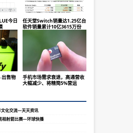
LUE今日
任天堂Switch销量达1.25亿台
模
软件销量累计10亿3615万份
% 出售物
手机市场需求衰退，高通营收
大幅减少、将精简5%营运
年文化交流—天天资讯
员亮相射箭比赛—环球快播