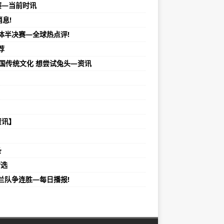
赛—当前时讯
息!
体半决赛—全球热点评!
荐
国传统文化 想尝试兔头—资讯
资讯】
条
精选
兰队争连胜—每日播报!