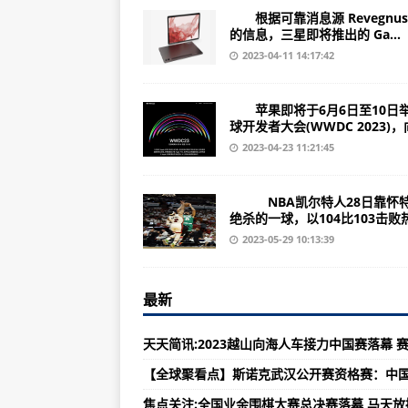
广东金逸影视（002905）上市公司
根据可靠消息源 Revegnus
（2023年06月28日）安徽检出
的信息，三星即将推出的 Ga...
2023-04-11 14:17:42
诺基亚210（网络连接/基本参数）
广东华阳集团（002906）上市公司
苹果即将于6月6日至10日
球开发者大会(WWDC 2023)，向
甘肃瑞远第三届服务技能大赛圆满落
2023-04-23 11:21:45
重庆华森制药（002907）上市公司
中联重科【服务万里行】齐鲁大地
NBA凯尔特人28日靠怀
绝杀的一球，以104比103击败热.
诺基亚525（传感器/操作系统/地
2023-05-29 10:13:39
广东德生科技（002908）上市公司
中国工程机械工业协会用户工作委员
最新
星聚三一 智领未来|三一重机20
广东集泰股份（002909）上市公司
（2023年06月29日）不安全食品
宝马格常州工厂风采-焦点速讯: