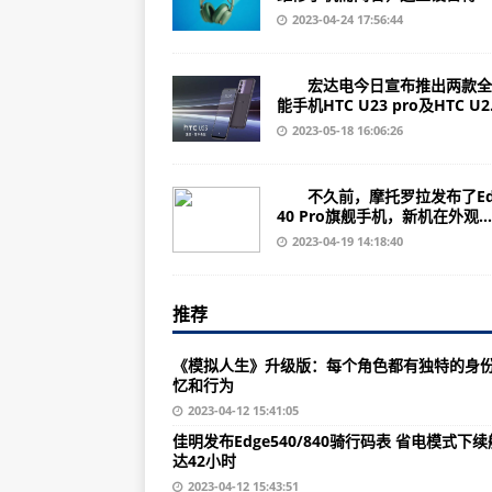
诺基亚E71（保修信息/重要参数）
2023-04-24 17:56:44
湖南科力尔（002892）上市公司每
宏达电今日宣布推出两款全
（2023年07月18日）海南省市
能手机HTC U23 pro及HTC U2.
北京华通热力（002893）上市公司
2023-05-18 16:06:26
（2023年07月18日）今年5月份
不久前，摩托罗拉发布了Ed
诺基亚N9(16GB)（保修信息/重要
40 Pro旗舰手机，新机在外观...
贵州川恒股份（002895）上市公司
2023-04-19 14:18:40
（2023年07月18日）今年1-5
推荐
浙江中大力德（002896）上市公司
（2023年07月18日）鄂尔多斯
《模拟人生》升级版：每个角色都有独特的身
忆和行为
诺基亚928（包装清单/规格参数）
2023-04-12 15:41:05
浙江意华股份（002897）上市公司
佳明发布Edge540/840骑行码表 省电模式下
达42小时
（2023年07月18日）关于米酵
2023-04-12 15:43:51