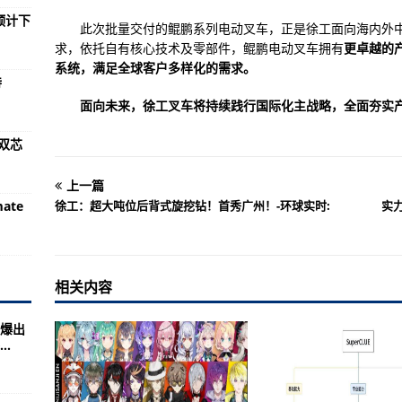
每股净资产 流通股为1.01亿
预计下
此次批量交付的鲲鹏系列电动叉车，正是徐工面向海内外
城区市场监管局突出三个方面持续开展夏季自制饮品监督检查工作-快播:
求，依托自有核心技术及零部件，鲲鹏电动叉车拥有
更卓越的
系统
，满足全球客户多样化的需求。
数）
持
通股是多少 流通股为1.20亿
面向未来，徐工叉车将持续践行国际化主战略，全面夯实产
东城区市场监管局针对有形市场持续开展夏季食品安全专项检查行动-世界信
画双芯
上一篇
涉及概念有哪些 流通股为1.65亿
ate
徐工：超大吨位后背式旋挖钻！首秀广州！-环球实时:
实
国市市场监管局全力保障 饮用纯净水生产质量安全-全球观察:
点）
平均成本是多少 流通股为3.51亿
相关内容
每股净资产 流通股为1.49亿
爆出
数/基本功能）
.
每股多少钱 流通股为0.95亿