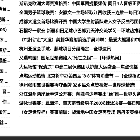
斯诺克欧洲大师赛资格赛：中国军团捷报频传 同日4人晋级正
天天头条:中国选手获自由式滑雪世青赛女子大跳台项目银、铜牌（更新09-06）
功能介绍/使用技巧攻略）
全国男子篮球联赛：安徽文一主场轻取江西收获三连胜—每日消
【当前独家】中国队逆转日本队挺进半决赛（更新09-06）
平均成本是多少 流通股为1.71亿
成都大运会首场比赛开赛 中国大学生射箭队进入女子反曲弓团
06）
石榴籽一家亲 新疆和田足球小巴郎到天津交流学习—环球热推
昌签署战略合作协议-天天热讯:
（Z世代“走”大运）美籍华裔射箭选手吴沛琳：最爱大熊猫和中
【全球新要闻】乡村给体育专业00后上的一堂“体育课”（更新09-06）
每股净资产 流通股为1.72亿
杭州亚运会手球、藤球项目分组确定—全球速讯
天天简讯:新赛季克利伯环球帆船赛在英国朴次茅斯起航（更新09-06）
又遇韩国！国足世预赛陷入“死亡之组”—【环球热闻】
环球观天下!亚运聚焦：东道主如何增强群众获得感？（更新09-06）
大运场馆“保清凉” 中建二局保赛团队护航大运盛会—焦点快播
环球观热点:周琦周鹏李凯尔缺席杭州亚运会 中国男篮将再争亚洲冠军（更新09-06）
点燃运动热情 北京将举办第四届“8·8”体育消费节 —【全球播
环球热议:2023中国高尔夫超级九洞赛厦门站颁奖 探索运动与艺术融合（更新09-06）
徐州张雨霏世锦赛再夺金牌 家乡民众点赞祝贺—世界球精选!
天天速讯:挽救两个赛点！中国女排战胜日本队，晋级亚锦赛四强（更新09-06）
浙江温州两岸跆拳道公开赛：萌娃与少年赛出“跆”风—世界头
环球观点:杭州亚运会篮球项目中国队名单公布，你怎么看？（更新09-06）
游泳世锦赛：覃海洋、董志豪晋级男子200米蛙泳决赛—每日
环球聚焦:世界杯惨败后，中国男篮亚运会前景如何？（更新09-06）
（女足世界杯）赛事前瞻：战海地中国女足再登场 遇丹麦英格
世界观天下!杭州亚运会火炬交付 传递活动准备就绪（更新09-06）