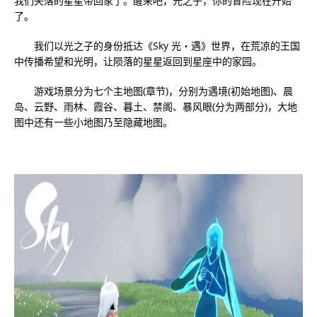
我们失落的星星带回家了。醒来吧，光之子，你的冒险现在开始
了。
我们以光之子的身份抵达《Sky 光・遇》世界，在荒凉的王国
中传播希望和光明，让陨落的星星返回到星座中的家园。
游戏场景分为七个主地图(章节)，分别为遇境(初始地图)、晨
岛、云野、雨林、霞谷、暮土、禁阁、暴风眼(分为两部分)，大地
图中还有一些小地图乃至隐藏地图。