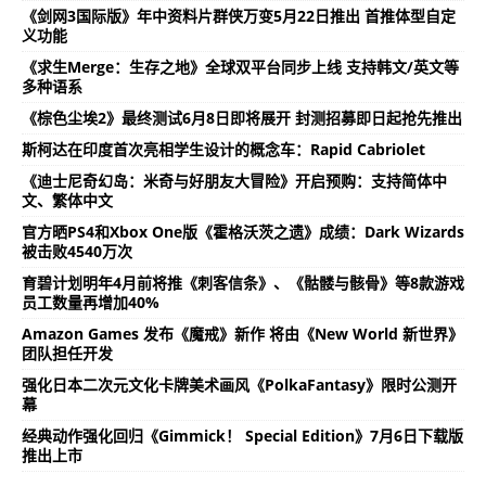
《剑网3国际版》年中资料片群侠万变5月22日推出 首推体型自定
义功能
《求生Merge：生存之地》全球双平台同步上线 支持韩文/英文等
多种语系
《棕色尘埃2》最终测试6月8日即将展开 封测招募即日起抢先推出
斯柯达在印度首次亮相学生设计的概念车：Rapid Cabriolet
《迪士尼奇幻岛：米奇与好朋友大冒险》开启预购：支持简体中
文、繁体中文
官方晒PS4和Xbox One版《霍格沃茨之遗》成绩：Dark Wizards
被击败4540万次
育碧计划明年4月前将推《刺客信条》、《骷髅与骸骨》等8款游戏
员工数量再增加40%
Amazon Games 发布《魔戒》新作 将由《New World 新世界》
团队担任开发
强化日本二次元文化卡牌美术画风《PolkaFantasy》限时公测开
幕
经典动作强化回归《Gimmick！ Special Edition》7月6日下载版
推出上市