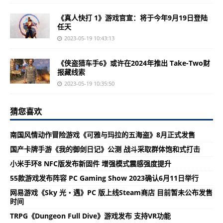
《真人快打 1》游戏官宣：将于今年9月19日登陆
任天
2023-05-19 10:43:13
《侠盗猎车手6》或许在2024年推出 Take-Two财
报藏线索
2023-05-19 10:35:50
猜您喜欢
南国风情动作冒险游戏《可雅与玛拉的五海盗》8月正式发售
国产卡牌手游《我的御剑日记》公测 战斗采取群体饱和式打击
小米手环8 NFC版发布新固件 增强模式震感强度提升
55款游戏发布阵容 PC Gaming Show 2023确认6月11日举行
网易游戏《Sky 光・遇》PC 版上线Steam商店 目前暂未公布发售
时间
TRPG《Dungeon Full Dive》游戏发布 支持VR功能