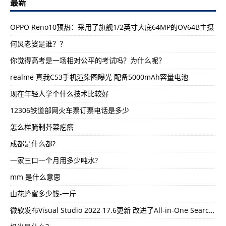
最新
OPPO Reno10预热：采用了旗舰1/2英寸大底64MP的OV64B主摄
何炅老婆是谁？？
你觉得高考是一场相对公平的考试吗？为什么呢？
realme 真我C53手机渲染图曝光 配备5000mAh容量电池
现在年轻人学个什么技术比较好
12306铁道部网火车票订票电话是多少
怎么样腌制芥菜疙瘩
成都是什么都?
一家三口一个月用多少吨水?
mm 是什么意思
山花蜂蜜多少饯-一斤
微软发布Visual Studio 2022 17.6更新 改进了All-in-One Search UI