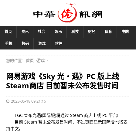
首页
资讯
社会
娱乐
科技
财经
体育
电脑
手机
数码
游戏
软件
您的位置：
首页
>
游戏
>
网易游戏《Sky 光・遇》PC 版上线
Steam商店 目前暂未公布发售时间
2023-05-18 09:21:16
TGC 宣布光遇(国际服)将通过 Steam 商店上线 PC 平台!
目前 Steam 暂未公布发售时间，不过页面显示国际版也将支
持中文。