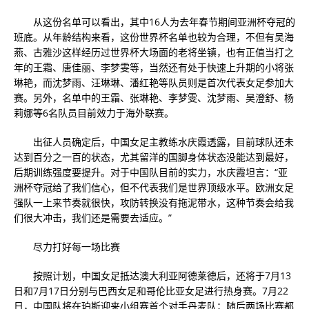
从这份名单可以看出，其中16人为去年春节期间亚洲杯夺冠的
班底。从年龄结构来看，这份世界杯名单也较为合理，不但有吴海
燕、古雅沙这样经历过世界杯大场面的老将坐镇，也有正值当打之
年的王霜、唐佳丽、李梦雯等，当然还有处于快速上升期的小将张
琳艳，而沈梦雨、汪琳琳、潘红艳等队员则是首次代表女足参加大
赛。另外，名单中的王霜、张琳艳、李梦雯、沈梦雨、吴澄舒、杨
莉娜等6名队员目前效力于海外联赛。
出征人员确定后，中国女足主教练水庆霞透露，目前球队还未
达到百分之一百的状态，尤其留洋的国脚身体状态没能达到最好，
后期训练强度要提升。对于中国队目前的实力，水庆霞坦言：“亚
洲杯夺冠给了我们信心，但不代表我们是世界顶级水平。欧洲女足
强队一上来节奏就很快，攻防转换没有拖泥带水，这种节奏会给我
们很大冲击，我们还是需要去适应。”
尽力打好每一场比赛
按照计划，中国女足抵达澳大利亚阿德莱德后，还将于7月13
日和7月17日分别与巴西女足和哥伦比亚女足进行热身赛。7月22
日，中国队将在珀斯迎来小组赛首个对手丹麦队；随后两场比赛都