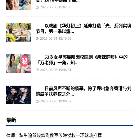
2023-06-05 15:02:55
以戏剧《华灯初上》延伸打造「光」系列实境
节目，第一季以露...
2023-05-31 15:10:05
53岁女星郭昱晴因校园剧《麻辣鲜师》中的
「万老师」一角，知...
2023-06-03 19:46:51
日前风声不断的杨幂，除了爆出急奔香港与刘
恺威争扶养权之外...
2023-05-26 10:00:52
最新
律师：私生追贺峻霖到教室涉嫌侵权—环球热推荐