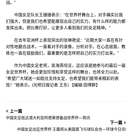
战。”
中国女足队长王珊珊表示：“在世界杯舞台上，对手确实比我
们强大，但是我们也希望能展现出自己的实力，有什么样的能力都
发挥出来。把比赛打好，让更多人看到我们的女足精神。”
在去年亚洲杯上表现突出的张琳艳说：“近期大家一直在有针
对性地磨合战术，一直看对手的录像，分析对手。在心态层面，教
练也一直在鼓励我们，最重要的是怎样把自己的实力打出来。”
作为中国女足老将，吴海燕坦言，这应该是她参与的最后一届
女足世界杯，她会更加珍惜和享受这样的舞台，也将全力以赴。
“希望广大球迷一如既往支持女足，也希望我们能带来精彩的表
现！”她表示。(光明日报记者 王东)
【编辑:田博群】
上一篇
中国女足抵达澳大利亚阿德莱德备战世界杯—简讯
下一篇
中国女足出征世界杯 王霜将从美国直飞与球队会合—环球今日讯!