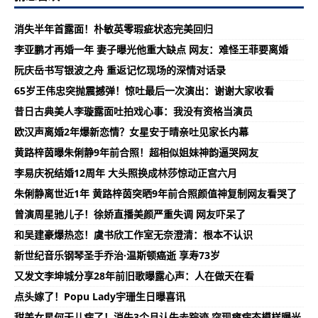
消失半年首露面！朴敏英零瑕疵状态完美回归
李亚鹏才再婚一年 妻子曝光他重大缺点 网友：难怪王菲要离婚
阮庆岳书写银波之舟 重返记忆现场的深情对话录
65岁王伟忠突抛震撼弹！惊吐最后一次演出：谢谢大家收看
昔日古典美人李璇露面吐拍戏心事：我没有资格当演员
欧汉声离婚2年爆新恋情？女星安于晴亲吐见家长内幕
黄路梓茵曝朱俐静9年前合照！超相似姐妹神韵逼哭网友
李易庆祝结婚12周年 大头照换成林莎惊动正宫六月
朱俐静离世近1年 黄路梓茵突晒9年前合照颜值神复制网友看哭了
曾演周星驰儿子！徐娇直播美颜严重失调 网友吓呆了
和吴建豪爆热恋！虞书欣工作室无奈澄清：根本不认识
新世纪音乐钢琴圣手乔治·温斯顿癌逝 享寿73岁
又发文李坤城分享28年前旧歌曝露心声：人在做天在看
点头嫁了！Popu Lady宇珊生日曝喜讯
甜美女星何天儿病了！消失3个月认失去踪迹 突现瘫病态模样曝光