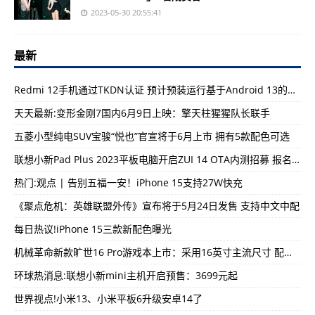
2023-05-30 20:55:41
最新
Redmi 12手机通过TKDN认证 预计预装运行基于Android 13的操作系统
天天最新:变形金刚7国内6月9日上映：擎天柱猩猩队长联手
五菱小型纯电SUV宝骏“悦也”官宣将于6月上市 拥有5款配色可选
联想小新Pad Plus 2023平板电脑开启ZUI 14 OTA内测招募 报名请私信ZUI官方微博
热门:观点 | 告别五福一安！iPhone 15支持27W快充
《聚点危机：英雄联盟外传》宣布将于5月24日发售 支持中文中配
每日热议!iPhone 15三款新配色曝光
机械革命新款旷世16 Pro游戏本上市：采用16英寸主流尺寸 配备最新的独显RTX 4060
环球热消息:联想小新mini主机开启预售：3699元起
世界视点!小米13、小米平板6升级安卓14了