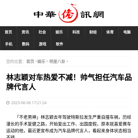
首页
资讯
社会
娱乐
科技
财经
体育
电脑
手机
数码
游戏
软件
您的位置：
首页
>
娱乐
>
明星八卦
>
林志颖对车热爱不减！帅气担任汽车品
牌代言人
2023-06-06 17:21:24
「不老男神」林志颖去年驾驶特斯拉发生严重自撞车祸，历经
漫长的手术复健之路，开始复出工作、出国度假，原本就喜爱赛车
运动的他，最近更宣布成为汽车品牌代言人，看起来身体状态相当
不错。