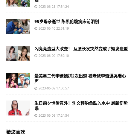
2023-06-21 17:54:24
95岁母亲逝世 陈凯伦跪病床前泪别
2023-06-10 22:31:19
闪亮亮造型大改变！ 及腰长发突然变成了短发造型
2023-06-09 17:39:10
最美星二代李紫嫣拼2次出道 被老爸李㼈逼哭曝心
声
2023-06-09 17:36:57
生日前夕惊传意外！沈文程钓鱼跌入水中 最新伤势
曝
2023-06-09 17:24:54
猜您喜欢