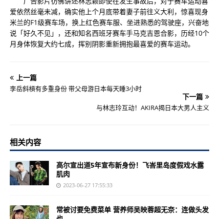
广告影片彷佛讲述林志颖即使在发生事故后，对于赛车运动喜
爱依然丝毫未减，确实他上个月底带着妻子前往义大利，惊喜现身
米兰的F1级赛车场，换上红色赛车服、坐进熟悉的驾驶座，兴奋地
说「好久不见」，还和知名西班牙赛车手马克吉恩合影，历经10个
月身体恢复大约七成，挥别阴影重新拥抱最喜爱的赛车运动。
上一篇
李岳斜槓有多重身份 带父母游日本每天睡3小时
下一篇
与林志玲互动！AKIRA揭日本大男人主义
相关内容
高尔宣出道5年宣布新身份！飞峇里岛度假戏水露
肌肉
2023-06-27 17:55:33
常被讨要免费菜单 营养师吴映蓉超无奈：连做头发
也