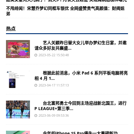
不甩绯闻！宋慧乔梦幻同框车银优 全网盛赞贵气高颜值：财阀姐
弟
热点
艺人关颖昨日替大女儿举办梦幻生日宴，并邀
请众多好友共襄盛...
2023-05-22 15:50:48
根据此前消息，小米 Pad 6 系列平板电脑将亮
相 4 月 1...
2023-04-17 11:57:13
台北富邦勇士今回到主场迎战新北国王，进行
P LEAGUE+第三季...
2023-06-09 09:53:36
今年的iPhone 15 Pro痛失一大重磅新功